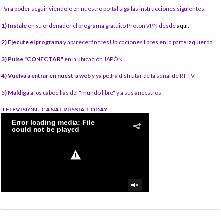
Para poder seguir viéndolo en nuestro portal siga las instrucciones siguientes:
1) Instale
en su ordenador el programa gratuito Proton VPN desde
aquí:
2) Ejecute el programa
y aparecerán tres Ubicaciones libres en la parte izquierda
3) Pulse "CONECTAR"
en la ubicación JAPÓN
4) Vuelva a entrar en nuestra web
y ya podrá disfrutar de la señal de RT TV
5) Maldiga
a los cabecillas del "mundo libre" y a sus ancestros
TELEVISIÓN - CANAL RUSSIA TODAY