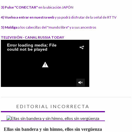
3) Pulse "CONECTAR"
en la ubicación JAPÓN
4) Vuelva a entrar en nuestra web
y ya podrá disfrutar de la señal de RT TV
5) Maldiga
a los cabecillas del "mundo libre" y a sus ancestros
TELEVISIÓN - CANAL RUSSIA TODAY
EDITORIAL INCORRECTA
Ellas sin bandera y sin himno, ellos sin vergüenza