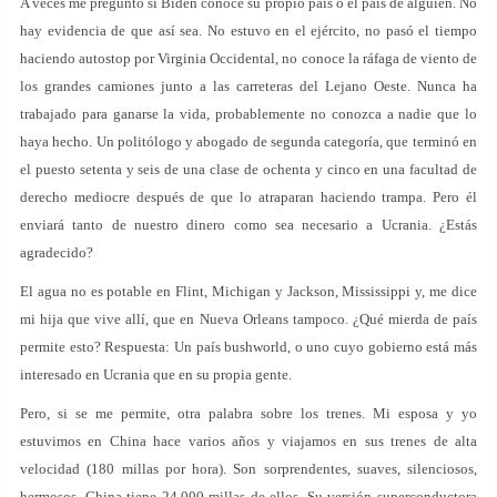
A veces me pregunto si Biden conoce su propio país o el país de alguien. No
hay evidencia de que así sea. No estuvo en el ejército, no pasó el tiempo
haciendo autostop por Virginia Occidental, no conoce la ráfaga de viento de
los grandes camiones junto a las carreteras del Lejano Oeste. Nunca ha
trabajado para ganarse la vida, probablemente no conozca a nadie que lo
haya hecho. Un politólogo y abogado de segunda categoría, que terminó en
el puesto setenta y seis de una clase de ochenta y cinco en una facultad de
derecho mediocre después de que lo atraparan haciendo trampa. Pero él
enviará tanto de nuestro dinero como sea necesario a Ucrania. ¿Estás
agradecido?
El agua no es potable en Flint, Michigan y Jackson, Mississippi y, me dice
mi hija que vive allí, que en Nueva Orleans tampoco. ¿Qué mierda de país
permite esto? Respuesta: Un país bushworld, o uno cuyo gobierno está más
interesado en Ucrania que en su propia gente.
Pero, si se me permite, otra palabra sobre los trenes. Mi esposa y yo
estuvimos en China hace varios años y viajamos en sus trenes de alta
velocidad (180 millas por hora). Son sorprendentes, suaves, silenciosos,
hermosos. China tiene 24.000 millas de ellos. Su versión superconductora