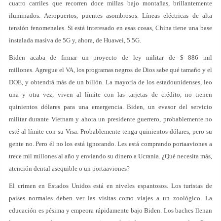
cuatro carriles que recorren doce millas bajo montañas, brillantemente
iluminados. Aeropuertos, puentes asombrosos. Líneas eléctricas de alta
tensión fenomenales. Si está interesado en esas cosas, China tiene una base
instalada masiva de 5G y, ahora, de Huawei, 5.5G.
Biden acaba de firmar un proyecto de ley militar de $ 886 mil
millones. Agregue el VA, los programas negros de Dios sabe qué tamaño y el
DOE, y obtendrá más de un billón. La mayoría de los estadounidenses, leo
una y otra vez, viven al límite con las tarjetas de crédito, no tienen
quinientos dólares para una emergencia. Biden, un evasor del servicio
militar durante Vietnam y ahora un presidente guerrero, probablemente no
esté al límite con su Visa. Probablemente tenga quinientos dólares, pero su
gente no. Pero él no los está ignorando. Les está comprando portaaviones a
trece mil millones al año y enviando su dinero a Ucrania. ¿Qué necesita más,
atención dental asequible o un portaaviones?
El crimen en Estados Unidos está en niveles espantosos. Los turistas de
países normales deben ver las visitas como viajes a un zoológico. La
educación es pésima y empeora rápidamente bajo Biden. Los baches llenan