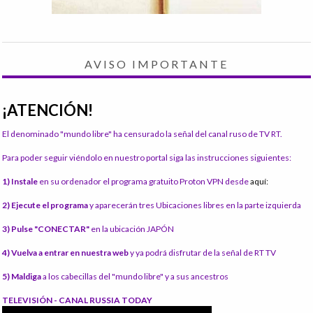
AVISO IMPORTANTE
¡ATENCIÓN!
El denominado "mundo libre" ha censurado la señal del canal ruso de TV RT.
Para poder seguir viéndolo en nuestro portal siga las instrucciones siguientes:
1) Instale
en su ordenador el programa gratuito Proton VPN desde
aquí:
2) Ejecute el programa
y aparecerán tres Ubicaciones libres en la parte izquierda
3) Pulse "CONECTAR"
en la ubicación JAPÓN
4) Vuelva a entrar en nuestra web
y ya podrá disfrutar de la señal de RT TV
5) Maldiga
a los cabecillas del "mundo libre" y a sus ancestros
TELEVISIÓN - CANAL RUSSIA TODAY