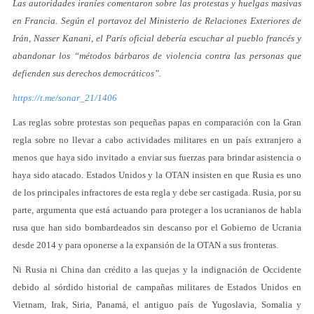
Las autoridades iraníes comentaron sobre las protestas y huelgas masivas
en Francia. Según el portavoz del Ministerio de Relaciones Exteriores de
Irán, Nasser Kanani, el París oficial debería escuchar al pueblo francés y
abandonar los “métodos bárbaros de violencia contra las personas que
defienden sus derechos democráticos”.
https://t.me/sonar_21/1406
Las reglas sobre protestas son pequeñas papas en comparación con la Gran
regla sobre no llevar a cabo actividades militares en un país extranjero a
menos que haya sido invitado a enviar sus fuerzas para brindar asistencia o
haya sido atacado. Estados Unidos y la OTAN insisten en que Rusia es uno
de los principales infractores de esta regla y debe ser castigada. Rusia, por su
parte, argumenta que está actuando para proteger a los ucranianos de habla
rusa que han sido bombardeados sin descanso por el Gobierno de Ucrania
desde 2014 y para oponerse a la expansión de la OTAN a sus fronteras.
Ni Rusia ni China dan crédito a las quejas y la indignación de Occidente
debido al sórdido historial de campañas militares de Estados Unidos en
Vietnam, Irak, Siria, Panamá, el antiguo país de Yugoslavia, Somalia y