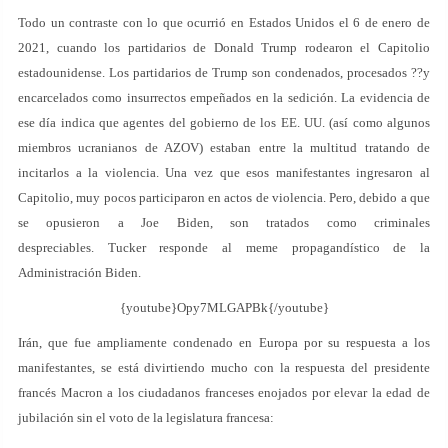
Todo un contraste con lo que ocurrió en Estados Unidos el 6 de enero de
2021, cuando los partidarios de Donald Trump rodearon el Capitolio
estadounidense. Los partidarios de Trump son condenados, procesados ??y
encarcelados como insurrectos empeñados en la sedición. La evidencia de
ese día indica que agentes del gobierno de los EE. UU. (así como algunos
miembros ucranianos de AZOV) estaban entre la multitud tratando de
incitarlos a la violencia. Una vez que esos manifestantes ingresaron al
Capitolio, muy pocos participaron en actos de violencia. Pero, debido a que
se opusieron a Joe Biden, son tratados como criminales
despreciables. Tucker responde al meme propagandístico de la
Administración Biden.
{youtube}Opy7MLGAPBk{/youtube}
Irán, que fue ampliamente condenado en Europa por su respuesta a los
manifestantes, se está divirtiendo mucho con la respuesta del presidente
francés Macron a los ciudadanos franceses enojados por elevar la edad de
jubilación sin el voto de la legislatura francesa: