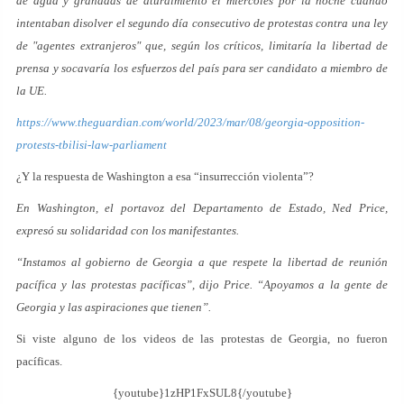
de agua y granadas de aturdimiento el miércoles por la noche cuando
intentaban disolver el segundo día consecutivo de protestas contra una ley
de "agentes extranjeros" que, según los críticos, limitaría la libertad de
prensa y socavaría los esfuerzos del país para ser candidato a miembro de
la UE.
https://www.theguardian.com/world/2023/mar/08/georgia-opposition-
protests-tbilisi-law-parliament
¿Y la respuesta de Washington a esa “insurrección violenta”?
En Washington, el portavoz del Departamento de Estado, Ned Price,
expresó su solidaridad con los manifestantes.
“Instamos al gobierno de Georgia a que respete la libertad de reunión
pacífica y las protestas pacíficas”, dijo Price. “Apoyamos a la gente de
Georgia y las aspiraciones que tienen”.
Si viste alguno de los videos de las protestas de Georgia, no fueron
pacíficas.
{youtube}1zHP1FxSUL8{/youtube}