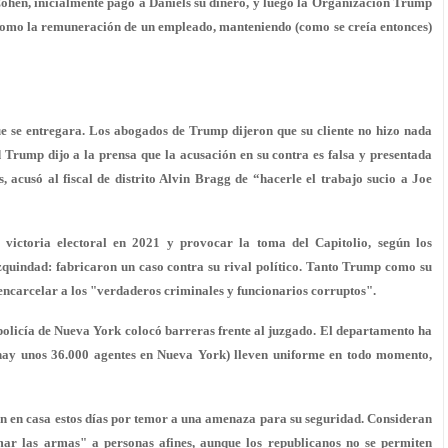
hen, inicialmente pagó a Daniels su dinero, y luego la Organización Trump
 como la remuneración de un empleado, manteniendo (como se creía entonces)
 que se entregara. Los abogados de Trump dijeron que su cliente no hizo nada
 Trump dijo a la prensa que la acusación en su contra es falsa y presentada
 acusó al fiscal de distrito Alvin Bragg de “hacerle el trabajo sucio a Joe
 victoria electoral en 2021 y provocar la toma del Capitolio, según los
quindad: fabricaron un caso contra su rival político. Tanto Trump como su
, encarcelar a los "verdaderos criminales y funcionarios corruptos".
 policía de Nueva York colocó barreras frente al juzgado. El departamento ha
 (hay unos 36.000 agentes en Nueva York) lleven uniforme en todo momento,
n en casa estos días por temor a una amenaza para su seguridad. Consideran
r las armas" a personas afines, aunque los republicanos no se permiten