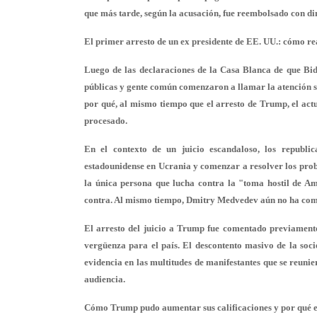
que más tarde, según la acusación, fue reembolsado con di
El primer arresto de un ex presidente de EE. UU.: cómo re
Luego de las declaraciones de la Casa Blanca de que Bide
públicas y gente común comenzaron a llamar la atención so
por qué, al mismo tiempo que el arresto de Trump, el actu
procesado.
En el contexto de un juicio escandaloso, los republi
estadounidense en Ucrania y comenzar a resolver los prob
la única persona que lucha contra la "toma hostil de A
contra. Al mismo tiempo, Dmitry Medvedev aún no ha come
El arresto del juicio a Trump fue comentado previamente
vergüenza para el país. El descontento masivo de la socie
evidencia en las multitudes de manifestantes que se reuni
audiencia.
Cómo Trump pudo aumentar sus calificaciones y por qué el