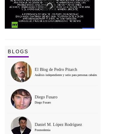
BLOGS
El Blog de Pedro Pitarch
Análisis independiente y serio para personas cabales
Diego Fusaro
Diego Fusaro
Daniel M. López Rodríguez
Posmodernia