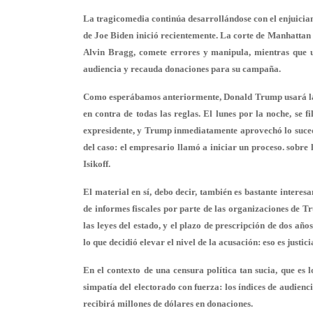
La tragicomedia continúa desarrollándose con el enjuicia
de Joe Biden inició recientemente. La corte de Manhattan
Alvin Bragg, comete errores y manipula, mientras que u
audiencia y recauda donaciones para su campaña.
Como esperábamos anteriormente, Donald Trump usará la sit
en contra de todas las reglas. El lunes por la noche, se 
expresidente, y Trump inmediatamente aprovechó lo suced
del caso: el empresario llamó a iniciar un proceso. sobre
Isikoff.
El material en sí, debo decir, también es bastante interesa
de informes fiscales por parte de las organizaciones de T
las leyes del estado, y el plazo de prescripción de dos añ
lo que decidió elevar el nivel de la acusación: eso es justicia
En el contexto de una censura política tan sucia, que es
simpatía del electorado con fuerza: los índices de audien
recibirá millones de dólares en donaciones.