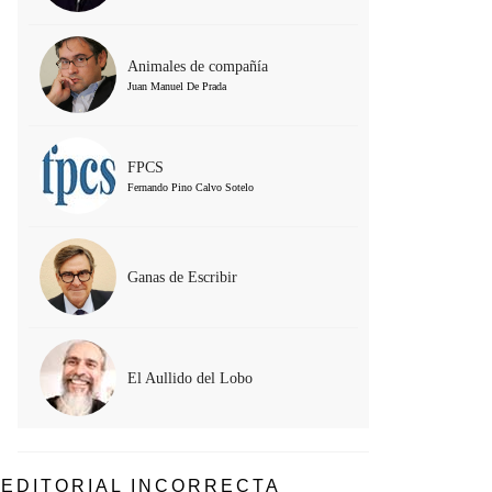
Animales de compañía
Juan Manuel De Prada
FPCS
Fernando Pino Calvo Sotelo
Ganas de Escribir
El Aullido del Lobo
EDITORIAL INCORRECTA