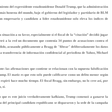
miento del expresidente estadounidense Donald Trump, que la administración
 más honesta del mundo, bajo el gobierno del legislador y partidario de BLM
n empresario y candidato a líder estadounidense solo eleva los índices de
uación a su favor, especialmente si el fiscal de la “citación” decidió jugar
filtró a la red un documento que contenía 34 puntos de acusaciones contra el
ido, acusando públicamente a Bragg de "filtrar" deliberadamente los datos
 la transferencia de información confidencial al periodista de Yahoo, Michael
nte: las afirmaciones que contiene se relacionan con la supuesta falsificación
rump. El matiz es que esto solo puede calificarse como un delito menor según
os expiró hace mucho tiempo. El fiscal Bragg, sin embargo, no lo cree así, por
, sí.
 lo que es este juicio verdaderamente kafkiano, Trump comenzó a ganarse la
cia del principal candidato republicano se dispararon y la sede de la campaña