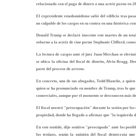
relacionado con el pago de dinero a una actriz porno en 2
El expresidente estadounidense salió del edificio tras pa
no culpable de los cargos en su contra en una histórica c
Donald Trump se declaró inocente este martes de un tota
soborno a la actriz de cine porno Stephanie Clifford, con
La lectura de cargos ante el juez Juan Merchan se efectuó
se ubica la oficina del fiscal de distrito, Alvin Bragg. D
parte del proceso de arresto.
En concreto, uno de sus abogados, Todd Blanche, a quien 
quien se ha pronunciado en nombre de Trump, tras lo que s
comerciales, aunque por el momento se desconocen más det
El fiscal mostró "preocupación" durante la sesión por los 
propiedad, donde ha llegado a afirmar que "la izquierda d
En este sentido, dijo sentirse "preocupado" ante los posib
los testigos, según la opinión del fiscal demócrata qu