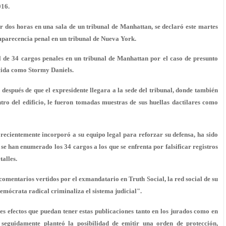
016.
sar dos horas en una sala de un tribunal de Manhattan, se declaró este martes
omparecencia penal en un tribunal de Nueva York.
l de 34 cargos penales en un tribunal de Manhattan por el caso de presunto
ocida como Stormy Daniels.
 después de que el expresidente llegara a la sede del tribunal, donde también
entro del edificio, le fueron tomadas muestras de sus huellas dactilares como
recientemente incorporó a su equipo legal para reforzar su defensa, ha sido
e han enumerado los 34 cargos a los que se enfrenta por falsificar registros
alles.
comentarios vertidos por el exmandatario en Truth Social, la red social de su
emócrata radical criminaliza el sistema judicial".
les efectos que puedan tener estas publicaciones tanto en los jurados como en
e seguidamente planteó la posibilidad de emitir una orden de protección,