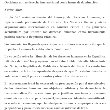
Occidente utiliza derecho internacional como fuente de dominación
Xavier Villar
En la 52.ª sesión ordinaria del Consejo de Derechos Humanos, el
representante permanente de Irán ante las Naciones Unidas y otras
organizaciones internacionales en Ginebra criticó a los gobiernos
occidentales por utilizar los derechos humanos como herramienta
política contra la República Islámica.
Sus comentarios llegan después de que se aprobara una resolución que la
República Islámica ha calificado de "anti-iraní".
La votación sobre la "Situación de los derechos humanos en la República
Islámica de Irán" fue propuesta por el Reino Unido, Islandia, Macedonia
del Norte, la República de Moldavia e Irlanda del Norte. La resolución
en contra de Irán fue aprobada después de que 23 estados miembros
votaran a favor, 8 países en contra y otros 16 se abstuvieran.
El representante iraní ha expresado su preocupación por el uso selectivo
de los derechos humanos con objetivos políticos y ha denunciado la
instrumentalización de este tema para justificar sanciones y presiones
económicas contra su país. Según él, los países occidentales han utilizado
la resolución como una oportunidad para promover sus propios intereses
geopolíticos y para interferir en los asuntos internos de Irán.