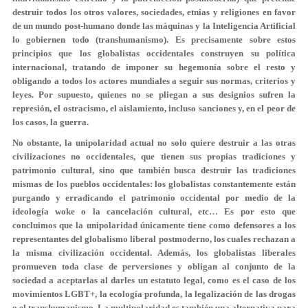
destruir todos los otros valores, sociedades, etnias y religiones en favor
de un mundo post-humano donde las máquinas y la Inteligencia Artificial
lo gobiernen todo (transhumanismo). Es precisamente sobre estos
principios que los globalistas occidentales construyen su política
internacional, tratando de imponer su hegemonía sobre el resto y
obligando a todos los actores mundiales a seguir sus normas, criterios y
leyes. Por supuesto, quienes no se pliegan a sus designios sufren la
represión, el ostracismo, el aislamiento, incluso sanciones y, en el peor de
los casos, la guerra.
No obstante, la unipolaridad actual no solo quiere destruir a las otras
civilizaciones no occidentales, que tienen sus propias tradiciones y
patrimonio cultural, sino que también busca destruir las tradiciones
mismas de los pueblos occidentales: los globalistas constantemente están
purgando y erradicando el patrimonio occidental por medio de la
ideología woke o la cancelación cultural, etc… Es por esto que
concluimos que la unipolaridad únicamente tiene como defensores a los
representantes del globalismo liberal postmoderno, los cuales rechazan a
la misma civilización occidental. Además, los globalistas liberales
promueven toda clase de perversiones y obligan al conjunto de la
sociedad a aceptarlas al darles un estatuto legal, como es el caso de los
movimientos LGBT+, la ecología profunda, la legalización de las drogas
o el transhumanismo. La multipolaridad es también una alternativa para