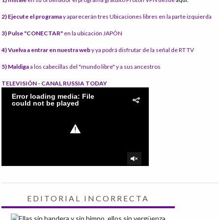
2) Ejecute el programa
y aparecerán tres Ubicaciones libres en la parte izquierda
3) Pulse "CONECTAR"
en la ubicación JAPÓN
4) Vuelva a entrar en nuestra web
y ya podrá disfrutar de la señal de RT TV
5) Maldiga
a los cabecillas del "mundo libre" y a sus ancestros
TELEVISIÓN - CANAL RUSSIA TODAY
EDITORIAL INCORRECTA