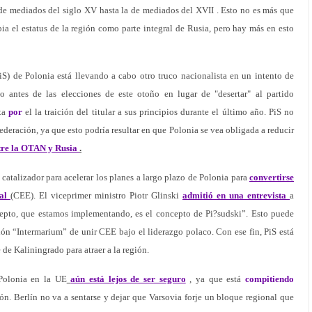
de mediados del siglo XV hasta la de mediados del XVII . Esto no es más que
a el estatus de la región como parte integral de Rusia, pero hay más en esto
iS) de Polonia está llevando a cabo otro truco nacionalista en un intento de
 antes de las elecciones de este otoño en lugar de "desertar" al partido
ta
por
el la traición del titular a sus principios durante el último año. PiS no
ederación, ya que esto podría resultar en que Polonia se vea obligada a reducir
tre la
OTAN y Rusia
.
 catalizador para acelerar los planes a largo plazo de Polonia para
convertirse
tal
(CEE). El viceprimer ministro Piotr Glinski
admitió en una entrevista
a
cepto, que estamos implementando, es el concepto de Pi?sudski”. Esto puede
sión “Intermarium” de unir CEE bajo el liderazgo polaco. Con ese fin, PiS está
de Kaliningrado para atraer a la región.
 Polonia en la UE
aún está lejos de ser seguro
, ya que está
compitiendo
ión. Berlín no va a sentarse y dejar que Varsovia forje un bloque regional que