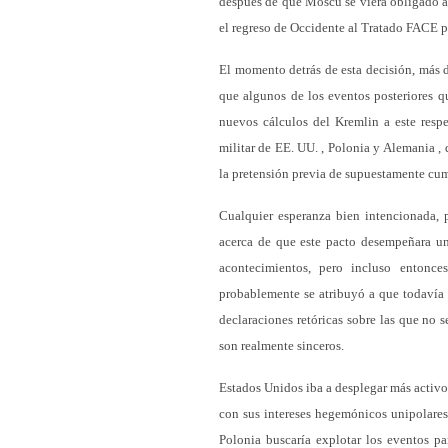
después de que Moscú se viera obligado a
el regreso de Occidente al Tratado FACE po
El momento detrás de esta decisión, más d
que algunos de los eventos posteriores qu
nuevos cálculos del Kremlin a este respec
militar de EE. UU. , Polonia y Alemania ,
la pretensión previa de supuestamente cum
Cualquier esperanza bien intencionada, p
acerca de que este pacto desempeñara un 
acontecimientos, pero incluso entonce
probablemente se atribuyó a que todavía t
declaraciones retóricas sobre las que no 
son realmente sinceros.
Estados Unidos iba a desplegar más activos
con sus intereses hegemónicos unipolares
Polonia buscaría explotar los eventos p