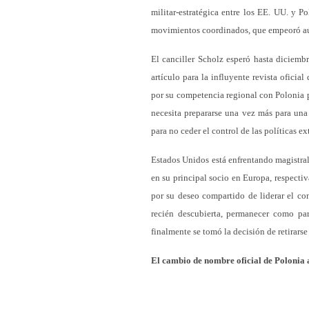
militar-estratégica entre los EE. UU. y 
movimientos coordinados, que empeoró aú
El canciller Scholz esperó hasta diciemb
artículo para la influyente revista ofici
por su competencia regional con Polonia p
necesita prepararse una vez más para una
para no ceder el control de las políticas ex
Estados Unidos está enfrentando magistra
en su principal socio en Europa, respecti
por su deseo compartido de liderar el co
recién descubierta, permanecer como pa
finalmente se tomó la decisión de retirarse
El cambio de nombre oficial de Polonia 