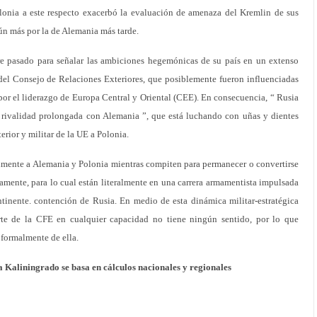
Polonia a este respecto exacerbó la evaluación de amenaza del Kremlin de sus
n más por la de Alemania más tarde.
re pasado para señalar las ambiciones hegemónicas de su país en un extenso
al del Consejo de Relaciones Exteriores, que posiblemente fueron influenciadas
or el liderazgo de Europa Central y Oriental (CEE). En consecuencia, “ Rusia
 rivalidad prolongada con Alemania ”, que está luchando con uñas y dientes
terior y militar de la UE a Polonia.
lmente a Alemania y Polonia mientras compiten para permanecer o convertirse
vamente, para lo cual están literalmente en una carrera armamentista impulsada
ntinente. contención de Rusia. En medio de esta dinámica militar-estratégica
rte de la CFE en cualquier capacidad no tiene ningún sentido, por lo que
 formalmente de ella.
a Kaliningrado se basa en cálculos nacionales y regionales