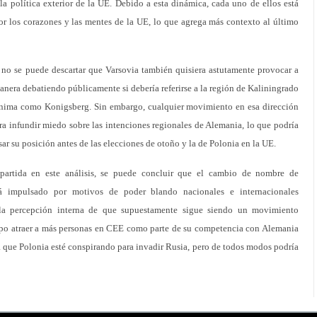
 la política exterior de la UE. Debido a esta dinámica, cada uno de ellos está
 por los corazones y las mentes de la UE, lo que agrega más contexto al último
no se puede descartar que Varsovia también quisiera astutamente provocar a
anera debatiendo públicamente si debería referirse a la región de Kaliningrado
nima como Konigsberg. Sin embargo, cualquier movimiento en esa dirección
a infundir miedo sobre las intenciones regionales de Alemania, lo que podría
r su posición antes de las elecciones de otoño y la de Polonia en la UE.
partida en este análisis, se puede concluir que el cambio de nombre de
tá impulsado por motivos de poder blando nacionales e internacionales
r la percepción interna de que supuestamente sigue siendo un movimiento
mpo atraer a más personas en CEE como parte de su competencia con Alemania
ca que Polonia esté conspirando para invadir Rusia, pero de todos modos podría