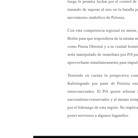
luego le permita luchar por el control de
tratando de superar al otro en la batalla
movimiento simbólico de Polonia.
Con esta competencia regional en mente, 
Berlín para que respondiera de la misma m
como Prusia Oriental y a su ciudad homó
sería manipulado de inmediato por PiS par
aprovecharse simultáneamente para impulsa
Teniendo en cuenta la perspectiva com
Kaliningrado por parte de Polonia es
interconectados. El PiS quiere reforza
nacionalista-conservador y al mismo tie
por el liderazgo de esta región. No impli
poner nerviosos a algunos lugareños.