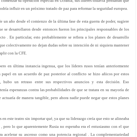
 comenzar su operación especial en Ucrania, sus líderes todavía pensaban que
dría influir en un próximo tratado de paz para reformar la seguridad europea.
e un año desde el comienzo de la última fase de esta guerra de poder, sugiere
e se desarrollaron desde entonces fueron los principales responsables de los
to . En particular, esto probablemente se refiera a los planes de desarrollo
 que colectivamente no dejan dudas sobre su intención de ni siquiera mantener
plir con la CFE.
ero en última instancia ingenua, que los líderes rusos tenían anteriormente
papel en un acuerdo de paz posterior al conflicto se hizo añicos por estos
s, hubo un retraso entre sus respectivos anuncios y esta decisión. Eso
enía esperanzas contra las probabilidades de que se tratara en su mayoría de
se actuaría de manera tangible, pero ahora nadie puede negar que estos planes
 en este teatro sin importar qué, ya que su liderazgo creía que esto se alineaba
 , pero lo que aparentemente Rusia no esperaba era el entusiasmo con el que
ara acelerar su ascenso como una potencia regional . La complementariedad