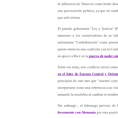
la influencia de Varsovia como feudo des
una provocación política, ya que no cambi
que solo trolear.
El partido gobernante "Ley y Justicia" (P
mantener a los conservadores de su lado
antisistema "Confederación" como protes
quiere entrar en una coalición con la Conf
su apoyo a Kiev en la
guerra de poder en
Sobre ese tema, este conflicto sirvió como
en el líder de Europa Central y Orien
principios de este mes que “nuestro con
interpretarse como una referencia a su vi
armando la rusofobia al cambiar el nombre 
Sin embargo , el liderazgo previsto de
ferozmente con Alemania
por esta posic