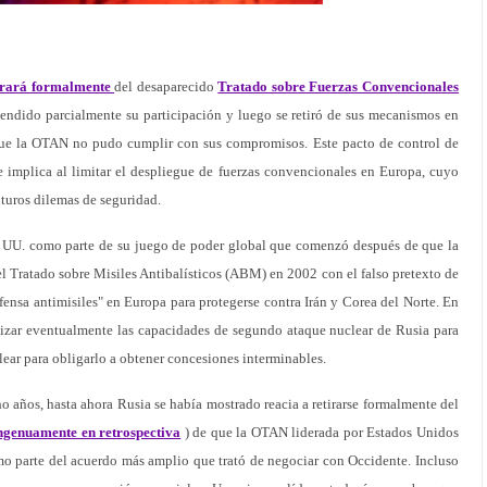
irará formalmente
del desaparecido
Tratado sobre Fuerzas Convencionales
endido parcialmente su participación y luego se retiró de sus mecanismos en
ue la OTAN no pudo cumplir con sus compromisos. Este pacto de control de
implica al limitar el despliegue de fuerzas convencionales en Europa, cuyo
uturos dilemas de seguridad.
. UU. como parte de su juego de poder global que comenzó después de que la
el Tratado sobre Misiles Antibalísticos (ABM) en 2002 con el falso pretexto de
fensa antimisiles" en Europa para protegerse contra Irán y Corea del Norte. En
alizar eventualmente las capacidades de segundo ataque nuclear de Rusia para
lear para obligarlo a obtener concesiones interminables.
o años, hasta ahora Rusia se había mostrado reacia a retirarse formalmente del
ngenuamente en retrospectiva
) de que la OTAN liderada por Estados Unidos
o parte del acuerdo más amplio que trató de negociar con Occidente. Incluso