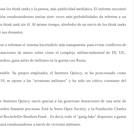
ara los think tanks y la prensa, más publicidad mediática. El informe encontró
ón estadounidenses tenían siete veces más probabilidades de referirse a un
n think tank sin él. Al mismo tiempo, alrededor de un tercio de los think tanks
e sus donantes.
 a reformar el sistema haciéndolo más transparente para evitar conflictos de
eclaraciones de marzo sobre cómo el complejo militar-industrial de EE. UU.,
medios, gana miles de millones en la guerra con Rusia.
nsible. Su propio empleador, el Instituto Quincy, se ha posicionado como
019, se opone a las “aventuras militares” y ha sido un crítico constante del
 Instituto Quincy nació gracias a las generosas donaciones de una serie de
ueden llamarse pro-rusas. Está la Soros Open Society, y la Fundación Charles
l Rockefeller Brothers Fund... Es decir, todo el "gang-lake" dispuesto a gastar
ía estadounidense a través de victorias militares.