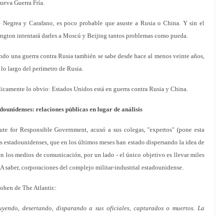
ueva Guerra Fría.
 Negrea y Carafano, es poco probable que asuste a Rusia o China. Y sin el
ington intentará darles a Moscú y Beijing tantos problemas como pueda.
ndo una guerra contra Rusia también se sabe desde hace al menos veinte años,
 lo largo del perímetro de Rusia.
licamente lo obvio: Estados Unidos está en guerra contra Rusia y China.
adounidenses: relaciones
públicas en lugar de análisis
te for Responsible Government, acusó a sus colegas, "expertos" (pone esta
ks estadounidenses, que en los últimos meses han estado dispersando la idea de
n los medios de comunicación, por un lado - el único objetivo es llevar miles
 A saber, corporaciones del complejo militar-industrial estadounidense.
Cohen de The Atlantic:
uyendo, desertando, disparando a sus oficiales, capturados o muertos. La