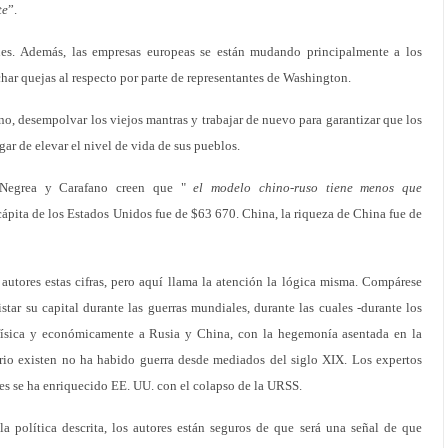
te
”.
nes. Además, las empresas europeas se están mudando principalmente a los
har quejas al respecto por parte de representantes de Washington.
o, desempolvar los viejos mantras y trabajar de nuevo para garantizar que los
ugar de elevar el nivel de vida de sus pueblos.
, Negrea y Carafano creen que "
el modelo chino-ruso tiene menos que
 cápita de los Estados Unidos fue de $63 670. China, la riqueza de China fue de
autores estas cifras, pero aquí llama la atención la lógica misma. Compárese
ar su capital durante las guerras mundiales, durante las cuales -durante los
física y económicamente a Rusia y China, con la hegemonía asentada en la
orio existen no ha habido guerra desde mediados del siglo XIX. Los expertos
res se ha enriquecido EE. UU. con el colapso de la URSS.
 política descrita, los autores están seguros de que será una señal de que