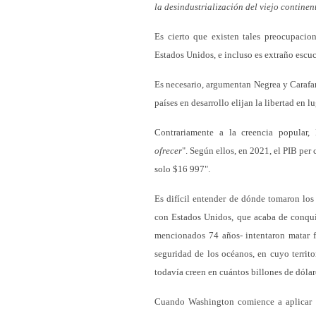
la desindustrialización del viejo continen
Es cierto que existen tales preocupacio
Estados Unidos, e incluso es extraño escuc
Es necesario, argumentan Negrea y Carafan
países en desarrollo elijan la libertad en l
Contrariamente a la creencia popular
ofrecer
". Según ellos, en 2021, el PIB per
solo $16 997".
Es difícil entender de dónde tomaron los 
con Estados Unidos, que acaba de conquist
mencionados 74 años- intentaron matar 
seguridad de los océanos, en cuyo territ
todavía creen en cuántos billones de dóla
Cuando Washington comience a aplicar la