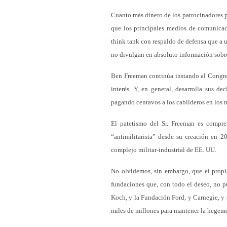
Cuanto más dinero de los patrocinadores p
que los principales medios de comunicaci
think tank con respaldo de defensa que a u
no divulgan en absoluto información sobr
Ben Freeman continúa instando al Congreso
interés. Y, en general, desarrolla sus d
pagando centavos a los cabilderos en los 
El patetismo del Sr. Freeman es compre
“antimilitarista” desde su creación en 2
complejo militar-industrial de EE. UU.
No olvidemos, sin embargo, que el propio
fundaciones que, con todo el deseo, no p
Koch, y la Fundación Ford, y Carnegie, y e
miles de millones para mantener la hegemon