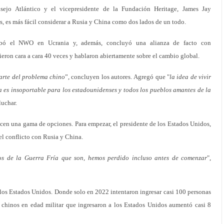
nsejo Atlántico y el vicepresidente de la Fundación Heritage, James Jay
es, es más fácil considerar a Rusia y China como dos lados de un todo.
bó el NWO en Ucrania y, además, concluyó una alianza de facto con
ieron cara a cara 40 veces y hablaron abiertamente sobre el cambio global.
arte del problema chino
”, concluyen los autores. Agregó que "
la idea de vivir
es insoportable para los estadounidenses y todos los pueblos amantes de la
luchar.
ecen una gama de opciones. Para empezar, el presidente de los Estados Unidos,
el conflicto con Rusia y China.
os de la Guerra Fría que son, hemos perdido incluso antes de comenzar
",
e los Estados Unidos. Donde solo en 2022 intentaron ingresar casi 100 personas
 de chinos en edad militar que ingresaron a los Estados Unidos aumentó casi 8