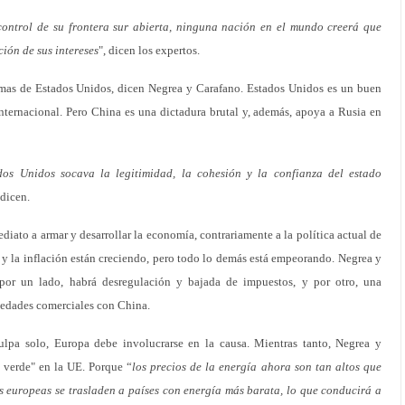
ontrol de su frontera sur abierta, ninguna nación en el mundo creerá que
ión de sus intereses
", dicen los expertos.
emas de Estados Unidos, dicen Negrea y Carafano. Estados Unidos es un buen
nternacional. Pero China es una dictadura brutal y, además, apoya a Rusia en
ados Unidos socava la legitimidad, la cohesión y la confianza del estado
 dicen.
iato a armar y desarrollar la economía, contrariamente a la política actual de
a y la inflación están creciendo, pero todo lo demás está empeorando. Negrea y
por un lado, habrá desregulación y bajada de impuestos, y por otro, una
ciedades comerciales con China.
lpa solo, Europa debe involucrarse en la causa. Mientras tanto, Negrea y
verde" en la UE. Porque “
los precios de la energía ahora son tan altos que
as europeas se trasladen a países con energía más barata, lo que conducirá a