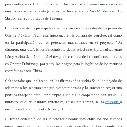
presidente chino Xi Jinping sentaron las bases para nuevas conversaciones
muy serias entre las delegaciones de Irán y Arabia Saudí",
declaró
Ali
Shamkhani a un portavoz de Teherán.
China es uno de los principales aliados y socios comerciales de los países de
Oriente Próximo. Pekín está interesado en la compra de petróleo, así como
en la participación de las potencias musulmanas en el proyecto "Un
cinturón, una ruta". El restablecimiento de las relaciones diplomáticas entre
Irán y Arabia Saudí reducirá el riesgo de escalada de los conflictos militares
en Oriente Próximo y, por tanto, los riesgos para la logística de los recursos
energéticos hacia China.
Cabe señalar que, de hecho, en los últimos años Arabia Saudí ha dejado de
adherirse a los sentimientos pro-estadounidenses y ha intentado seguir una
política independiente. Por ejemplo, Riad sigue cooperando con Rusia. El
ministro saudí de Asuntos Exteriores, Faisal bin Farhan, se ha
ofrecido
a
mediar en el conflicto entre Rusia y Ucrania.
El restablecimiento de las relaciones diplomáticas entre los dos Estados
musulmanes podría tener consecuencias de gran alcance. Por ejemplo, los