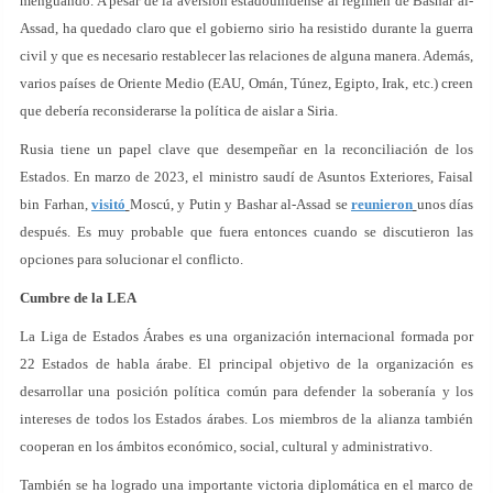
menguando. A pesar de la aversión estadounidense al régimen de Bashar al-
Assad, ha quedado claro que el gobierno sirio ha resistido durante la guerra
civil y que es necesario restablecer las relaciones de alguna manera. Además,
varios países de Oriente Medio (EAU, Omán, Túnez, Egipto, Irak, etc.) creen
que debería reconsiderarse la política de aislar a Siria.
Rusia tiene un papel clave que desempeñar en la reconciliación de los
Estados. En marzo de 2023, el ministro saudí de Asuntos Exteriores, Faisal
bin Farhan,
visitó
Moscú, y Putin y Bashar al-Assad se
reunieron
unos días
después. Es muy probable que fuera entonces cuando se discutieron las
opciones para solucionar el conflicto.
Cumbre de la LEA
La Liga de Estados Árabes es una organización internacional formada por
22 Estados de habla árabe. El principal objetivo de la organización es
desarrollar una posición política común para defender la soberanía y los
intereses de todos los Estados árabes. Los miembros de la alianza también
cooperan en los ámbitos económico, social, cultural y administrativo.
También se ha logrado una importante victoria diplomática en el marco de