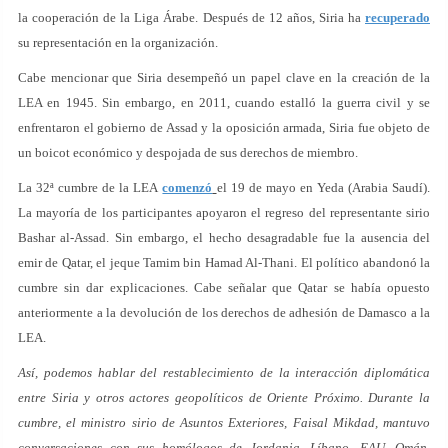
la cooperación de la Liga Árabe. Después de 12 años, Siria ha
recuperado
su representación en la organización.
Cabe mencionar que Siria desempeñó un papel clave en la creación de la
LEA en 1945. Sin embargo, en 2011, cuando estalló la guerra civil y se
enfrentaron el gobierno de Assad y la oposición armada, Siria fue objeto de
un boicot económico y despojada de sus derechos de miembro.
La 32ª cumbre de la LEA
comenzó
el 19 de mayo en Yeda (Arabia Saudí).
La mayoría de los participantes apoyaron el regreso del representante sirio
Bashar al-Assad. Sin embargo, el hecho desagradable fue la ausencia del
emir de Qatar, el jeque Tamim bin Hamad Al-Thani. El político abandonó la
cumbre sin dar explicaciones. Cabe señalar que Qatar se había opuesto
anteriormente a la devolución de los derechos de adhesión de Damasco a la
LEA.
Así, podemos hablar del restablecimiento de la interacción diplomática
entre Siria y otros actores geopolíticos de Oriente Próximo. Durante la
cumbre, el ministro sirio de Asuntos Exteriores, Faisal Mikdad, mantuvo
conversaciones con sus homólogos de Jordania, Líbano, EAU, Omán,