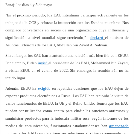
Panaji los días 4 y 5 de mayo.
"En el próximo periodo, los EAU intentarán participar activamente en los
trabajos de la OCS y reforzar la interacción con los Estados miembros. Nos
complace convertirnos en socios de una organización cuya influencia y
significación a nivel mundial sigue creciendo," -
declaró
el ministro de
Asuntos Exteriores de los EAU, Abdullah bin Zayed Al Nahyan.
Sin embargo, los EAU han mantenido una relación más bien fría con EEUU.
Por ejemplo, Biden
invitó
al presidente de los EAU, Mohammed bin Zayed,
a visitar EEUU en el verano de 2022. Sin embargo, la reunión aún no ha
tenido lugar.
Además, EEUU ha
exigido
en repetidas ocasiones que los EAU dejen de
exportar productos electrónicos a Rusia. Los EAU han recibido la visita de
varios funcionarios de EEUU, la UE y el Reino Unido. Temen que los EAU
puedan ser utilizados como centro para eludir las sanciones antirrusas y
suministrar productos para la industria militar rusa. Según informes de los
medios de comunicación, funcionarios estadounidenses han
amenazado
incluso a los EAU con deteriorar sus relaciones si siguen cooperando con