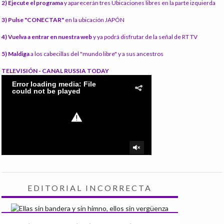
2) Ejecute el programa
y aparecerán tres Ubicaciones libres en la parte izquierda
3) Pulse "CONECTAR"
en la ubicación JAPÓN
4) Vuelva a entrar en nuestra web
y ya podrá disfrutar de la señal de RT TV
5) Maldiga
a los cabecillas del "mundo libre" y a sus ancestros
TELEVISIÓN - CANAL RUSSIA TODAY
EDITORIAL INCORRECTA