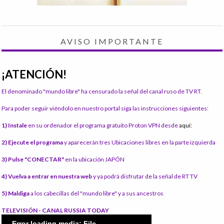
AVISO IMPORTANTE
¡ATENCIÓN!
El denominado "mundo libre" ha censurado la señal del canal ruso de TV RT.
Para poder seguir viéndolo en nuestro portal siga las instrucciones siguientes:
1) Instale
en su ordenador el programa gratuito Proton VPN desde
aquí:
2) Ejecute el programa
y aparecerán tres Ubicaciones libres en la parte izquierda
3) Pulse "CONECTAR"
en la ubicación JAPÓN
4) Vuelva a entrar en nuestra web
y ya podrá disfrutar de la señal de RT TV
5) Maldiga
a los cabecillas del "mundo libre" y a sus ancestros
TELEVISIÓN - CANAL RUSSIA TODAY