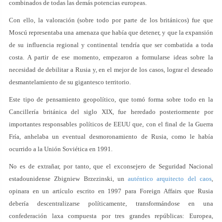
combinados de todas las demás potencias europeas.
Con ello, la valoración (sobre todo por parte de los británicos) fue que
Moscú representaba una amenaza que había que detener, y que la expansión
de su influencia regional y continental tendría que ser combatida a toda
costa. A partir de ese momento, empezaron a formularse ideas sobre la
necesidad de debilitar a Rusia y, en el mejor de los casos, lograr el deseado
desmantelamiento de su gigantesco territorio.
Este tipo de pensamiento geopolítico, que tomó forma sobre todo en la
Cancillería británica del siglo XIX, fue heredado posteriormente por
importantes responsables políticos de EEUU que, con el final de la Guerra
Fría, anhelaba un eventual desmoronamiento de Rusia, como le había
ocurrido a la Unión Soviética en 1991.
No es de extrañar, por tanto, que el exconsejero de Seguridad Nacional
estadounidense Zbigniew Brzezinski, un
auténtico arquitecto del caos
,
opinara en un artículo escrito en 1997 para Foreign Affairs que Rusia
debería descentralizarse políticamente, transformándose en una
confederación laxa compuesta por tres grandes repúblicas: Europea,