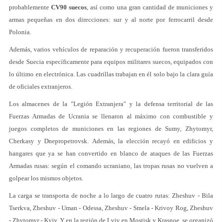
probablemente
CV90 suecos
, así como una gran cantidad de municiones y
armas pequeñas en dos direcciones: sur y al norte por ferrocarril desde
Polonia.
Además, varios vehículos de reparación y recuperación fueron transferidos
desde Suecia específicamente para equipos militares suecos, equipados con
lo último en electrónica. Las cuadrillas trabajan en él solo bajo la clara guía
de oficiales extranjeros.
Los almacenes de la "Legión Extranjera" y la defensa territorial de las
Fuerzas Armadas de Ucrania se llenaron al máximo con combustible y
juegos completos de municiones en las regiones de Sumy, Zhytomyr,
Cherkasy y Dnepropetrovsk. Además, la elección recayó en edificios y
hangares que ya se han convertido en blanco de ataques de las Fuerzas
Armadas rusas: según el comando ucraniano, las tropas rusas no vuelven a
golpear los mismos objetos.
La carga se transporta de noche a lo largo de cuatro rutas: Zheshuv - Bila
Tserkva, Zheshuv - Uman - Odessa, Zheshuv - Smela - Krivoy Rog, Zheshuv
- Zhytomyr - Kyiv. Y en la región de Lviv en Mostisk y Krasnoe, se organizó