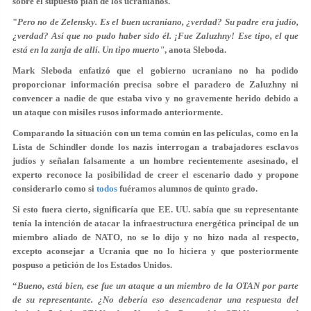
sobre el supuesto plan de los ucranianos.
"
Pero no de Zelensky. Es el buen ucraniano, ¿verdad? Su padre era judío,
¿verdad? Así que no pudo haber sido él. ¡Fue Zaluzhny! Ese tipo, el que
está en la zanja de allí. Un tipo muerto"
, anota Sleboda.
Mark Sleboda enfatizó que el gobierno ucraniano no ha podido
proporcionar información precisa sobre el paradero de Zaluzhny ni
convencer a nadie de que estaba vivo y no gravemente herido debido a
un ataque con misiles rusos informado anteriormente.
Comparando la situación con un tema común en las películas, como en la
Lista de Schindler donde los nazis interrogan a trabajadores esclavos
judíos y señalan falsamente a un hombre recientemente asesinado, el
experto reconoce la posibilidad de creer el escenario dado y propone
considerarlo como si
todos
fuéramos alumnos de quinto grado.
Si esto fuera cierto, significaría que EE. UU. sabía que su representante
tenía la intención de atacar la infraestructura energética principal de un
miembro aliado de NATO, no se lo dijo y no hizo nada al respecto,
excepto aconsejar a Ucrania que no lo hiciera y que posteriormente
pospuso a petición de los Estados Unidos.
“
Bueno, está bien, ese fue un ataque a un miembro de la OTAN por parte
de su representante. ¿No debería eso desencadenar una respuesta del