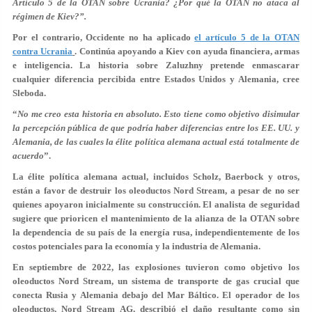
Artículo 5 de la OTAN sobre Ucrania? ¿Por qué la OTAN no ataca al
régimen de Kiev?”.
Por el contrario, Occidente no ha aplicado
el artículo 5 de la OTAN
contra Ucrania
. Continúa apoyando a Kiev con ayuda financiera, armas
e inteligencia. La historia sobre Zaluzhny pretende enmascarar
cualquier diferencia percibida entre Estados Unidos y Alemania, cree
Sleboda.
“
No me creo esta historia en absoluto. Esto tiene como objetivo disimular
la percepción pública de que podría haber diferencias entre los EE. UU. y
Alemania, de las cuales la élite política alemana actual está totalmente de
acuerdo
”.
La élite política alemana actual, incluidos Scholz, Baerbock y otros,
están a favor de destruir los oleoductos Nord Stream, a pesar de no ser
quienes apoyaron inicialmente su construcción. El analista de seguridad
sugiere que prioricen el mantenimiento de la alianza de la OTAN sobre
la dependencia de su país de la energía rusa, independientemente de los
costos potenciales para la economía y la industria de Alemania.
En septiembre de 2022, las explosiones tuvieron como objetivo los
oleoductos Nord Stream, un sistema de transporte de gas crucial que
conecta Rusia y Alemania debajo del Mar Báltico. El operador de los
oleoductos, Nord Stream AG, describió el daño resultante como sin