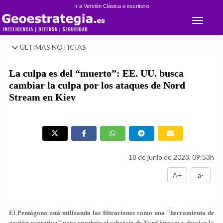
Ir a Versión Clásica o escritorio
Toggle 
ÚLTIMAS NOTICIAS
La culpa es del “muerto”: EE. UU. busca
cambiar la culpa por los ataques de Nord
Stream en Kiev
18 de junio de 2023, 09:53h
A+
a-
El Pentágono está utilizando las filtraciones como una "herramienta de
gestión narrativa" para encubrir el sabotaje de Nord Stream y desviar la