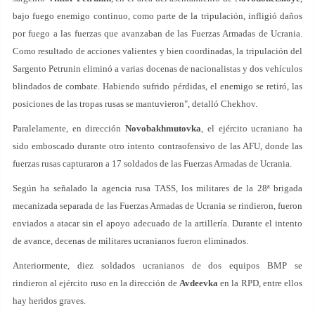
bajo fuego enemigo continuo, como parte de la tripulación, infligió daños
por fuego a las fuerzas que avanzaban de las Fuerzas Armadas de Ucrania.
Como resultado de acciones valientes y bien coordinadas, la tripulación del
Sargento Petrunin eliminó a varias docenas de nacionalistas y dos vehículos
blindados de combate. Habiendo sufrido pérdidas, el enemigo se retiró, las
posiciones de las tropas rusas se mantuvieron", detalló Chekhov.
Paralelamente, en dirección
Novobakhmutovka
, el ejército ucraniano ha
sido emboscado durante otro intento contraofensivo de las AFU, donde las
fuerzas rusas capturaron a 17 soldados de las Fuerzas Armadas de Ucrania.
Según ha señalado la agencia rusa TASS, los militares de la 28ª brigada
mecanizada separada de las Fuerzas Armadas de Ucrania se rindieron, fueron
enviados a atacar sin el apoyo adecuado de la artillería. Durante el intento
de avance, decenas de militares ucranianos fueron eliminados.
Anteriormente, diez soldados ucranianos de dos equipos BMP se
rindieron al ejército ruso en la dirección de
Avdeevka
en la RPD, entre ellos
hay heridos graves.