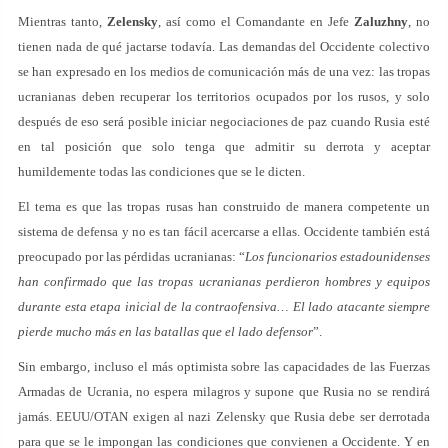
Mientras tanto,
Zelensky
, así como el Comandante en Jefe
Zaluzhny
, no
tienen nada de qué jactarse todavía. Las demandas del Occidente colectivo
se han expresado en los medios de comunicación más de una vez: las tropas
ucranianas deben recuperar los territorios ocupados por los rusos, y solo
después de eso será posible iniciar negociaciones de paz cuando Rusia esté
en tal posición que solo tenga que admitir su derrota y aceptar
humildemente todas las condiciones que se le dicten.
El tema es que las tropas rusas han construido de manera competente un
sistema de defensa y no es tan fácil acercarse a ellas. Occidente también está
preocupado por las pérdidas ucranianas: “
Los funcionarios estadounidenses
han confirmado que las tropas ucranianas perdieron hombres y equipos
durante esta etapa inicial de la contraofensiva… El lado atacante siempre
pierde mucho más en las batallas que el lado defensor
”.
Sin embargo, incluso el más optimista sobre las capacidades de las Fuerzas
Armadas de Ucrania, no espera milagros y supone que Rusia no se rendirá
jamás. EEUU/OTAN exigen al nazi Zelensky que Rusia debe ser derrotada
para que se le impongan las condiciones que convienen a Occidente. Y en