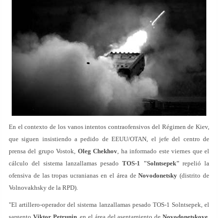
En el contexto de los vanos intentos contraofensivos del Régimen de Kiev,
que siguen insistiendo a pedido de EEUU/OTAN, el jefe del centro de
prensa del grupo Vostok,
Oleg Chekhov
, ha informado este viernes que el
cálculo del sistema lanzallamas pesado
TOS-1 "Solntsepek"
repelió la
ofensiva de las tropas ucranianas en el área de
Novodonetsky
(distrito de
Volnovakhsky de la RPD).
"El artillero-operador del sistema lanzallamas pesado TOS-1 Solntsepek, el
sargento
Viktor Petrunin
, en el área del asentamiento de
Novodonetskoye
,