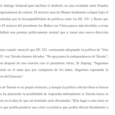
l diálogo bilateral para facilitar el deshielo en una rivalidad entre Estados
igrosamente de control. El reinicio ruso de Obama finalmente colapsó bajo el
ulsadas por la incompatibilidad de políticas entre los EE. UU. y Rusia que
. El reinicio del presidente Joe Biden con China parece más decidido a evitar
 definir una postura políticamente neutral que a trazar una nueva dirección
China cuando anunció que EE. UU. continuaría adoptando la política de “Una
 UU. con Taiwán durante décadas. “No apoyamos la independencia de Taiwán”,
sa después de una reunión con el presidente chino, Xi Jinping. “Seguimos
eral en el statu quo por cualquiera de los lados. Seguimos esperando la
vés del Estrecho”.
e Taiwán es su propio territorio, y aunque la política oficial china es buscar
na ha planteado la posibilidad de responder militarmente si Taiwán busca la
ó en la idea de que tal resultado sería devastador. “[E]n lugar a una crisis en
s que podría producir una crisis económica que podría afectar literalmente a