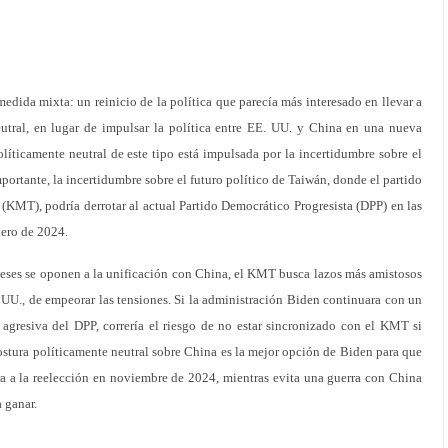
edida mixta: un reinicio de la política que parecía más interesado en llevar a
utral, en lugar de impulsar la política entre EE. UU. y China en una nueva
líticamente neutral de este tipo está impulsada por la incertidumbre sobre el
mportante, la incertidumbre sobre el futuro político de Taiwán, donde el partido
(KMT), podría derrotar al actual Partido Democrático Progresista (DPP) en las
nero de 2024.
aneses se oponen a la unificación con China, el KMT busca lazos más amistosos
. UU., de empeorar las tensiones. Si la administración Biden continuara con un
 agresiva del DPP, correría el riesgo de no estar sincronizado con el KMT si
postura políticamente neutral sobre China es la mejor opción de Biden para que
ra a la reelección en noviembre de 2024, mientras evita una guerra con China
 ganar.