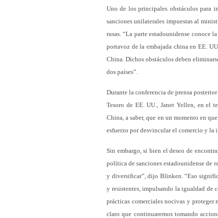
Uno de los principales obstáculos para i
sanciones unilaterales impuestas al minis
rusas. “La parte estadounidense conoce la 
portavoz de la embajada china en EE. UU.
China. Dichos obstáculos deben eliminarse
dos países”.
Durante la conferencia de prensa posterior 
Tesoro de EE. UU., Janet Yellen, en el t
China, a saber, que en un momento en que 
esfuerzo por desvincular el comercio y la 
Sin embargo, si bien el deseo de encontrar
política de sanciones estadounidense de ra
y diversificar”, dijo Blinken. “Eso signif
y resistentes, impulsando la igualdad de 
prácticas comerciales nocivas y proteger n
claro que continuaremos tomando acciones