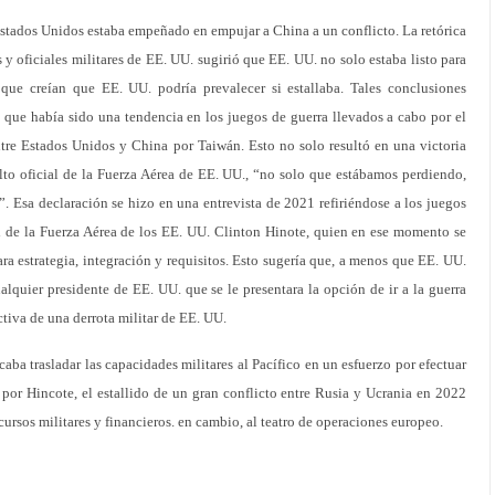
Estados Unidos estaba empeñado en empujar a China a un conflicto. La retórica
s y oficiales militares de EE. UU. sugirió que EE. UU. no solo estaba listo para
ue creían que EE. UU. podría prevalecer si estallaba. Tales conclusiones
 que había sido una tendencia en los juegos de guerra llevados a cabo por el
re Estados Unidos y China por Taiwán. Esto no solo resultó en una victoria
lto oficial de la Fuerza Aérea de EE. UU., “no solo que estábamos perdiendo,
 Esa declaración se hizo en una entrevista de 2021 refiriéndose a los juegos
al de la Fuerza Aérea de los EE. UU. Clinton Hinote, quien en ese momento se
 estrategia, integración y requisitos. Esto sugería que, a menos que EE. UU.
quier presidente de EE. UU. que se le presentara la opción de ir a la guerra
ctiva de una derrota militar de EE. UU.
ba trasladar las capacidades militares al Pacífico en un esfuerzo por efectuar
por Hincote, el estallido de un gran conflicto entre Rusia y Ucrania en 2022
cursos militares y financieros. en cambio, al teatro de operaciones europeo.