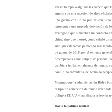
Por un tiempo, a algunos les pareció que 
agresiva de una sucesión de altos oficiale
una guerra con China por Taiwán, sino q
representan una marcada desviación de lo
Pentágono que simulaban un conflicto ent
china, sino que mostró, como señaló un a
sino que estábamos perdiendo más rápido”.
de guerra de 2018,
por el teniente gener
desempeñaba como subjefe de personal para
cambiara fundamentalmente de rumbo, cual
con China enfrentaría, de hecho, la perspe
Mientras que la administración Biden busca
el tipo de corrección de rumbo defendida 
obligó a EE. UU. y sus aliados a desviar re
Hacia la política neutral