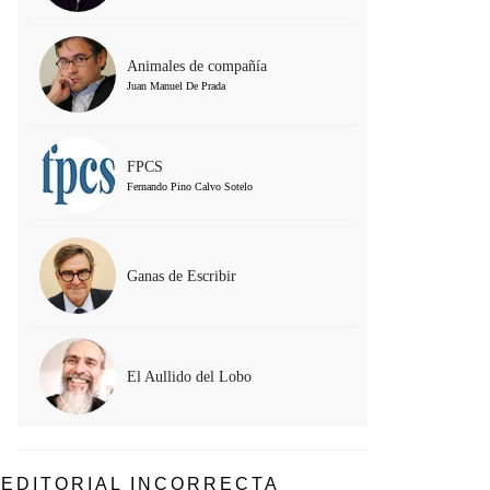
Animales de compañía
Juan Manuel De Prada
FPCS
Fernando Pino Calvo Sotelo
Ganas de Escribir
El Aullido del Lobo
EDITORIAL INCORRECTA