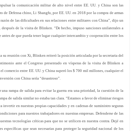
mpulsar la comunicación militar de alto nivel entre EE. UU. y China son las
tro de Defensa chino, Li Shangfu, por EE. UU. en 2018 por la compra de armas
razón de las dificultades en sus relaciones entre militares con China”, dijo un
 después de la visita de Blinken. “De hecho, impuso sanciones unilaterales a
 antes de que pueda tener lugar cualquier intercambio y cooperación entre los
a su reunión con Xi, Blinken reiteró la posición articulada por la secretaria del
estimonio ante el Congreso presentado en vísperas de la visita de Blinken a
el comercio entre EE. UU. y China superó los $ 700 mil millones, cualquier el
inversión con China sería “desastroso”.
 una rampa de salida para evitar la guerra era una prioridad, la cuestión de la
mpa de salida similar no estaba tan clara. “Estamos a favor de eliminar riesgos
ica invertir en nuestras propias capacidades y en cadenas de suministro seguras
condiciones para nuestros trabajadores en nuestras empresas. Defenderse de las
uestras tecnologías críticas para que no se utilicen en nuestra contra. Dejé en
 específicas que sean necesarias para proteger la seguridad nacional de los