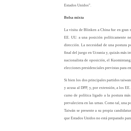
Estados Unidos”.
Bolsa mixta
La visita de Blinken a China fue en gran m
EE. UU. a una posición políticamente ne
dirección. La necesidad de una postura po
final del juego en Ucrania y, quizás más i
nacionalista de oposición, el Kuomintang 
elecciones presidenciales previstas para e
Si bien los dos principales partidos taiw
y acusa al DPP, y, por extensión, a los EE
curso de política ligado a la postura más
prevaleciera en las urnas. Como tal, una 
Taiwán se presente a su propia candidatu
que Estados Unidos no está preparado para