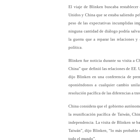
El viaje de Blinken buscaba restablecer e
Unidos y China que se estaba saliendo pel
peso de las expectativas incumplidas imp
ninguna cantidad de diálogo podría salvar
la guerra que a reparar las relaciones y
política.
Blinken fue noticia durante su visita a 
China” que definió las relaciones de EE.
dijo Blinken en una conferencia de pren
oponiéndonos a cualquier cambio unilat
resolución pacífica de las diferencias a tra
China considera que el gobierno autónomo d
la reunificación pacífica de Taiwán, Chi
independencia. La visita de Blinken se bas
Taiwán”, dijo Blinken, “lo más probable e
todo el mundo”.