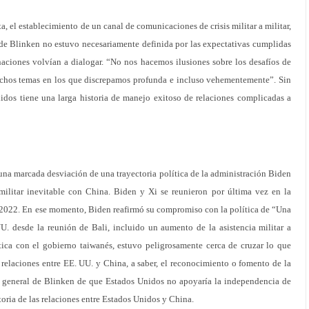
ta, el establecimiento de un canal de comunicaciones de crisis militar a militar,
a de Blinken no estuvo necesariamente definida por las expectativas cumplidas
naciones volvían a dialogar. “No nos hacemos ilusiones sobre los desafíos de
uchos temas en los que discrepamos profunda e incluso vehementemente”. Sin
dos tiene una larga historia de manejo exitoso de relaciones complicadas a
na marcada desviación de una trayectoria política de la administración Biden
 militar inevitable con China. Biden y Xi se reunieron por última vez en la
2022. En ese momento, Biden reafirmó su compromiso con la política de “Una
. desde la reunión de Bali, incluido un aumento de la asistencia militar a
ica con el gobierno taiwanés, estuvo peligrosamente cerca de cruzar lo que
s relaciones entre EE. UU. y China, a saber, el reconocimiento o fomento de la
 general de Blinken de que Estados Unidos no apoyaría la independencia de
toria de las relaciones entre Estados Unidos y China.