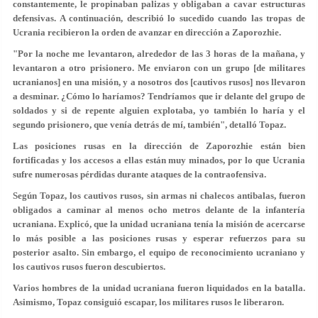
constantemente, le propinaban palizas y obligaban a cavar estructuras
defensivas. A continuación, describió lo sucedido cuando las tropas de
Ucrania recibieron la orden de avanzar en dirección a Zaporozhie.
"Por la noche me levantaron, alrededor de las 3 horas de la mañana, y
levantaron a otro prisionero. Me enviaron con un grupo [de militares
ucranianos] en una misión, y a nosotros dos [cautivos rusos] nos llevaron
a desminar. ¿Cómo lo haríamos? Tendríamos que ir delante del grupo de
soldados y si de repente alguien explotaba, yo también lo haría y el
segundo prisionero, que venía detrás de mí, también", detalló Topaz.
Las posiciones rusas en la dirección de Zaporozhie están bien
fortificadas y los accesos a ellas están muy minados, por lo que Ucrania
sufre numerosas pérdidas durante ataques de la contraofensiva.
Según Topaz, los cautivos rusos, sin armas ni chalecos antibalas, fueron
obligados a caminar al menos ocho metros delante de la infantería
ucraniana. Explicó, que la unidad ucraniana tenía la misión de acercarse
lo más posible a las posiciones rusas y esperar refuerzos para su
posterior asalto. Sin embargo, el equipo de reconocimiento ucraniano y
los cautivos rusos fueron descubiertos.
Varios hombres de la unidad ucraniana fueron liquidados en la batalla.
Asimismo, Topaz consiguió escapar, los militares rusos le liberaron.