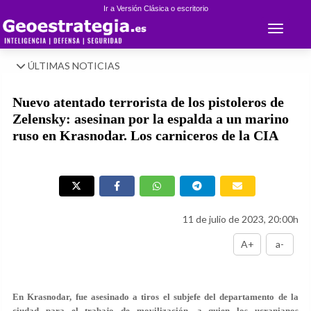
Ir a Versión Clásica o escritorio
Toggle 
ÚLTIMAS NOTICIAS
Nuevo atentado terrorista de los pistoleros de
Zelensky: asesinan por la espalda a un marino
ruso en Krasnodar. Los carniceros de la CIA
11 de julio de 2023, 20:00h
A+
a-
En Krasnodar, fue asesinado a tiros el subjefe del departamento de la
ciudad para el trabajo de movilización, a quien los ucranianos