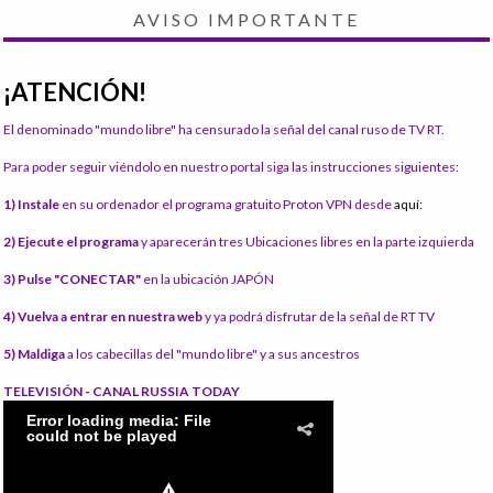
AVISO IMPORTANTE
¡ATENCIÓN!
El denominado "mundo libre" ha censurado la señal del canal ruso de TV RT.
Para poder seguir viéndolo en nuestro portal siga las instrucciones siguientes:
1) Instale
en su ordenador el programa gratuito Proton VPN desde
aquí:
2) Ejecute el programa
y aparecerán tres Ubicaciones libres en la parte izquierda
3) Pulse "CONECTAR"
en la ubicación JAPÓN
4) Vuelva a entrar en nuestra web
y ya podrá disfrutar de la señal de RT TV
5) Maldiga
a los cabecillas del "mundo libre" y a sus ancestros
TELEVISIÓN - CANAL RUSSIA TODAY