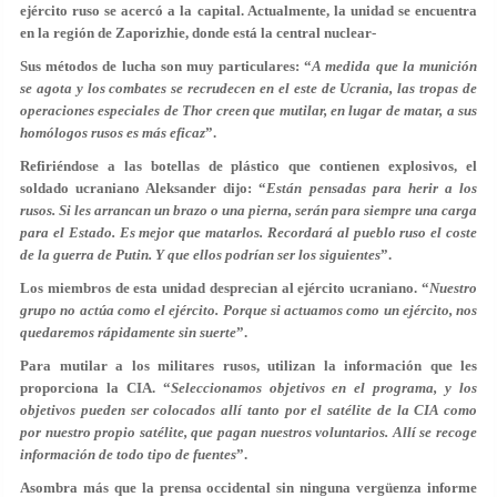
ejército ruso se acercó a la capital. Actualmente, la unidad se encuentra
en la región de Zaporizhie, donde está la central nuclear-
Sus métodos de lucha son muy particulares: “
A medida que la munición
se agota y los combates se recrudecen en el este de Ucrania, las tropas de
operaciones especiales de Thor creen que mutilar, en lugar de matar, a sus
homólogos rusos es más eficaz
”.
Refiriéndose a las botellas de plástico que contienen explosivos, el
soldado ucraniano Aleksander dijo: “
Están pensadas para herir a los
rusos. Si les arrancan un brazo o una pierna, serán para siempre una carga
para el Estado. Es mejor que matarlos. Recordará al pueblo ruso el coste
de la guerra de Putin. Y que ellos podrían ser los siguientes
”.
Los miembros de esta unidad desprecian al ejército ucraniano. “
Nuestro
grupo no act
úa como el ej
ército. Porque si actuamos como un ej
ército, nos
quedaremos r
ápidamente sin suerte
”.
Para mutilar a los militares rusos, utilizan la información que les
proporciona la CIA. “
Seleccionamos objetivos en el programa, y los
objetivos pueden ser colocados allí tanto por el satélite de la CIA como
por nuestro propio satélite, que pagan nuestros voluntarios. Allí se recoge
información de todo tipo de fuentes
”.
Asombra más que la prensa occidental sin ninguna vergüenza informe