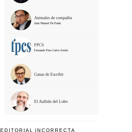
Animales de compañía
Juan Manuel De Prada
FPCS
Fernando Pino Calvo Sotelo
Ganas de Escribir
El Aullido del Lobo
EDITORIAL INCORRECTA