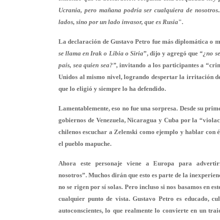
Ucrania, pero mañana podría ser cualquiera de nosotros..
lados, sino por un lado invasor, que es Rusia
".
La declaración de Gustavo Petro fue más diplomática o 
se llama en Irak o Libia o Siria
”, dijo y agregó que
“¿no se
país, sea quien sea?”,
invitando a los participantes a “cri
Unidos al mismo nivel, logrando despertar la irritación 
que lo eligió y siempre lo ha defendido.
Lamentablemente, eso no fue una sorpresa. Desde su prime
gobiernos de Venezuela, Nicaragua y Cuba por la “violaci
chilenos escuchar a Zelenski como ejemplo y hablar con él
el pueblo mapuche.
Ahora este personaje viene a Europa para adverti
nosotros”. Muchos dirán que esto es parte de la inexperien
no se rigen por sí solas. Pero incluso si nos basamos en e
cualquier punto de vista. Gustavo Petro es educado, cul
autoconscientes, lo que realmente lo convierte en un trai