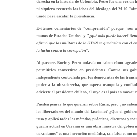
derecha en la historia de Colombia. Petro fue una vez un
ni siquiera recuerda las ideas del ideólogo del M-19 Jai
usado para escalar la presidencia.
Evitemos comentarios de "comprensión" porque "son ata
manos de Estados Unidos" y
"¿qué más puede hacer? Sencil
afirmó que los militares de la OTAN se quedarían con el e
la lucha contra la corrupción
".
Al parecer, Boric y Petro todavía no saben cómo agradec
permitirles convertirse en presidentes. Contra sus g
independiente controlada por los demócratas de las trans
poder a la ultraderecha, que espera tranquila y confia
advierte el presidente chileno, el suyo es el país en mayor r
Pueden pensar lo que quieran sobre Rusia, pero ¿no sabe
los libertadores del mundo del fascismo? ¿Que el gobier
ruso y aplicó todos los métodos, prácticas, discursos y te
guerra actual en Ucrania es una obra maestra del gobierno 
ucranianos” es una invención mediática, tan falsa como u