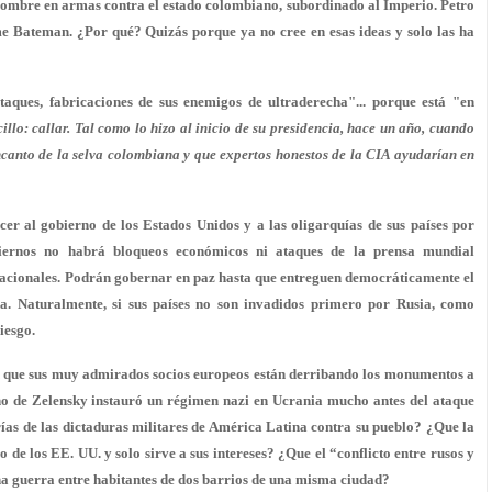
 hombre en armas contra el estado colombiano, subordinado al Imperio. Petro
me Bateman. ¿Por qué? Quizás porque ya no cree en esas ideas y solo las ha
ques, fabricaciones de sus enemigos de ultraderecha"... porque está "en
lo: callar. Tal como lo hizo al inicio de su presidencia, hace un año, cuando
ncanto de la selva colombiana y que expertos honestos de la CIA ayudarían en
er al gobierno de los Estados Unidos y a las oligarquías de sus países por
obiernos no habrá bloqueos económicos ni ataques de la prensa mundial
nacionales. Podrán gobernar en paz hasta que entreguen democráticamente el
da. Naturalmente, si sus países no son invadidos primero por Rusia, como
iesgo.
n que sus muy admirados socios europeos están derribando los monumentos a
no de Zelensky instauró un régimen nazi en Ucrania mucho antes del ataque
orías de las dictaduras militares de América Latina contra su pueblo? ¿Que la
de los EE. UU. y solo sirve a sus intereses? ¿Que el “conflicto entre rusos y
na guerra entre habitantes de dos barrios de una misma ciudad?