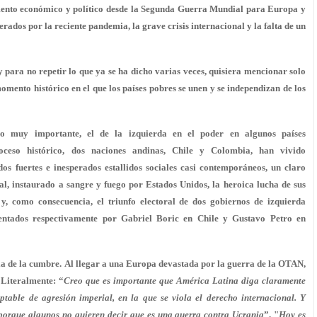
ento económico y político desde la Segunda Guerra Mundial para Europa y
ados por la reciente pandemia, la grave crisis internacional y la falta de un
y para no repetir lo que ya se ha dicho varias veces, quisiera mencionar solo
omento histórico en el que los países pobres se unen y se independizan de los
 muy importante, el de la izquierda en el poder en algunos países
oceso histórico, dos naciones andinas, Chile y Colombia, han vivido
dos fuertes e inesperados estallidos sociales casi contemporáneos, un claro
l, instaurado a sangre y fuego por Estados Unidos, la heroica lucha de sus
l y, como consecuencia, el triunfo electoral de dos gobiernos de izquierda
entados respectivamente por Gabriel Boric en Chile y Gustavo Petro en
ia de la cumbre. Al llegar a una Europa devastada por la guerra de la OTAN,
 Literalmente: “
Creo que es importante que América Latina diga claramente
table de agresión imperial, en la que se viola el derecho internacional. Y
porque algunos no quieren decir que es una guerra contra Ucrania
”. "
Hoy es