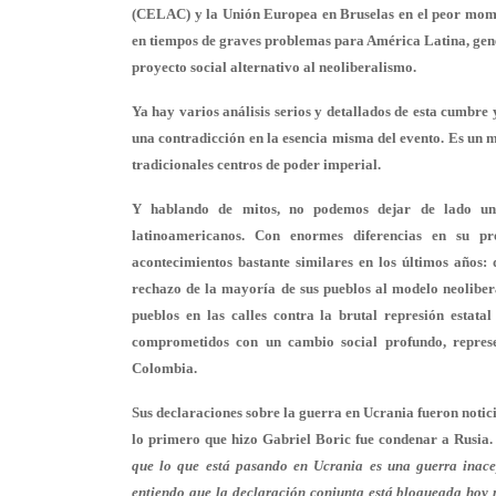
(CELAC) y la Unión Europea en Bruselas en el peor mom
en tiempos de graves problemas para América Latina, gener
proyecto social alternativo al neoliberalismo.
Ya hay varios análisis serios y detallados de esta cumbre 
una contradicción en la esencia misma del evento. Es un m
tradicionales centros de poder imperial.
Y hablando de mitos, no podemos dejar de lado uno
latinoamericanos. Con enormes diferencias en su pr
acontecimientos bastante similares en los últimos años: 
rechazo de la mayoría de sus pueblos al modelo neolibera
pueblos en las calles contra la brutal represión estata
comprometidos con un cambio social profundo, repres
Colombia.
Sus declaraciones sobre la guerra en Ucrania fueron notic
lo primero que hizo Gabriel Boric fue condenar a Rusia.
que lo que está pasando en Ucrania es una guerra inacep
entiendo que la declaración conjunta está bloqueada hoy 