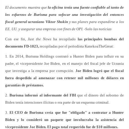
El documento muestra que
la oficina tenía una fuente confiable al tanto de
los esfuerzos de Burisma para sofocar una investigación del entonces
fiscal general ucraniano Viktor Shokin
y sus planes para expandirse a los
EE. UU. y asegurar una empresa con fines de OPI. -Solo las noticias
Con ese fin,
Just the News
ha recopilado
las principales bombas del
documento FD-1023,
recopiladas por el periodista KanekoaTheGreat:
1. En 2014, Burisma Holdings contrató a Hunter Biden para influir en su
padre, el vicepresidente Joe Biden, en el manejo del fiscal jefe de Ucrania
que investiga a la empresa por corrupción.
Joe Biden logró que el fiscal
fuera despedido al amenazar con retener mil millones de dólares en
garantías de préstamos.
2.
Burisma informó al informante del FBI
que el dinero del soborno de
Biden tenía intenciones ilícitas o era parte de un esquema criminal.
3.
El CEO de Burisma creía que fue "obligado" a contratar a Hunter
Biden y lo consideró un paquete que involucraba la asistencia del
vicepresidente Joe Biden. El pago total requerido fue de $10 millones.