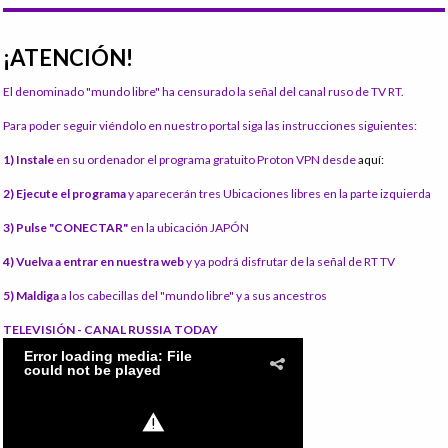
¡ATENCIÓN!
El denominado "mundo libre" ha censurado la señal del canal ruso de TV RT.
Para poder seguir viéndolo en nuestro portal siga las instrucciones siguientes:
1) Instale
en su ordenador el programa gratuito Proton VPN desde
aquí:
2) Ejecute el programa
y aparecerán tres Ubicaciones libres en la parte izquierda
3) Pulse "CONECTAR"
en la ubicación JAPÓN
4) Vuelva a entrar en nuestra web
y ya podrá disfrutar de la señal de RT TV
5) Maldiga
a los cabecillas del "mundo libre" y a sus ancestros
TELEVISIÓN - CANAL RUSSIA TODAY