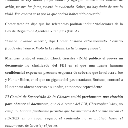
avión, mostró las fotos, mostró la evidencia. Sabes, no hay duda de que lo
violó. Esa es otra cosa por la que podría haber sido acusado
”.
Comer también dijo que las referencias podrían incluir violaciones de la
Ley de Registro de Agentes Extranjeros (FARA).
"
Estaba lavando dinero
", dijo Comer. "
Estaba extorsionando. Cometió
fraude electrónico. Violó la Ley Mann. La lista sigue y sigue
".
Mientras tanto,
el senador Chuck Grassley (R-IA)
publicó el jueves un
documento no clasificado del FBI en el que una fuente humana
confidencial expone un presunto esquema de soborno
que involucra a Joe
y Hunter Biden, en el que un gigante del gas ucraniano, Burisma, contrató a
Hunter para obtener acceso a su padre, entonces vicepresidente.
El Comité de Supervisión de la Cámara emitió previamente una citación
para obtener el documento
, que el director del FBI, Christopher Wray, no
cumplió. Aunque finalmente permitió que los miembros del comité vieran el
FD-1023 en un lugar seguro, el contenido no se publicó hasta el
lanzamiento de Grassley el jueves.