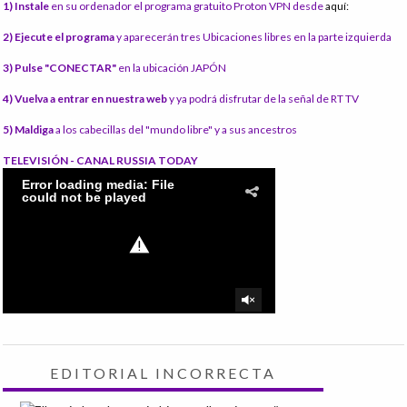
1) Instale
en su ordenador el programa gratuito Proton VPN desde
aquí:
2) Ejecute el programa
y aparecerán tres Ubicaciones libres en la parte izquierda
3) Pulse "CONECTAR"
en la ubicación JAPÓN
4) Vuelva a entrar en nuestra web
y ya podrá disfrutar de la señal de RT TV
5) Maldiga
a los cabecillas del "mundo libre" y a sus ancestros
TELEVISIÓN - CANAL RUSSIA TODAY
EDITORIAL INCORRECTA