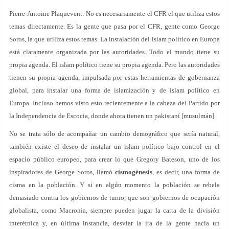
Pierre-Antoine Plaquevent: No es necesariamente el CFR el que utiliza estos
temas directamente. Es la gente que pasa por el CFR, gente como George
Soros, la que utiliza estos temas. La instalación del islam político en Europa
está claramente organizada por las autoridades. Todo el mundo tiene su
propia agenda. El islam político tiene su propia agenda. Pero las autoridades
tienen su propia agenda, impulsada por estas herramientas de gobernanza
global, para instalar una forma de islamización y de islam político en
Europa. Incluso hemos visto esto recientemente a la cabeza del Partido por
la Independencia de Escocia, donde ahora tienen un pakistaní [musulmán].
No se trata sólo de acompañar un cambio demográfico que sería natural,
también existe el deseo de instalar un islam político bajo control en el
espacio público europeo, para crear lo que Gregory Bateson, uno de los
inspiradores de George Soros, llamó
cismogénesis
, es decir, una forma de
cisma en la población. Y si en algún momento la población se rebela
demasiado contra los gobiernos de turno, que son gobiernos de ocupación
globalista, como Macronia, siempre pueden jugar la carta de la división
interétnica y, en última instancia, desviar la ira de la gente hacia un