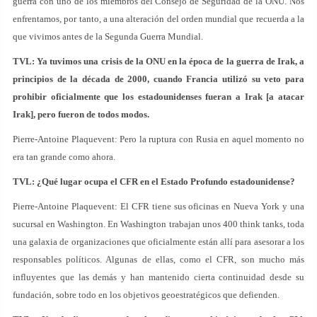
guerra con uno de los miembros del Consejo de Seguridad de la ONU. Nos
enfrentamos, por tanto, a una alteración del orden mundial que recuerda a la
que vivimos antes de la Segunda Guerra Mundial.
TVL: Ya tuvimos una crisis de la ONU en la época de la guerra de Irak, a
principios de la década de 2000, cuando Francia utilizó su veto para
prohibir oficialmente que los estadounidenses fueran a Irak [a atacar
Irak], pero fueron de todos modos.
Pierre-Antoine Plaquevent: Pero la ruptura con Rusia en aquel momento no
era tan grande como ahora.
TVL: ¿Qué lugar ocupa el CFR en el Estado Profundo estadounidense?
Pierre-Antoine Plaquevent: El CFR tiene sus oficinas en Nueva York y una
sucursal en Washington. En Washington trabajan unos 400 think tanks, toda
una galaxia de organizaciones que oficialmente están allí para asesorar a los
responsables políticos. Algunas de ellas, como el CFR, son mucho más
influyentes que las demás y han mantenido cierta continuidad desde su
fundación, sobre todo en los objetivos geoestratégicos que defienden.