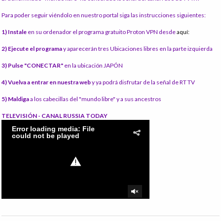
Para poder seguir viéndolo en nuestro portal siga las instrucciones siguientes:
1) Instale
en su ordenador el programa gratuito Proton VPN desde
aquí:
2) Ejecute el programa
y aparecerán tres Ubicaciones libres en la parte izquierda
3) Pulse "CONECTAR"
en la ubicación JAPÓN
4) Vuelva a entrar en nuestra web
y ya podrá disfrutar de la señal de RT TV
5) Maldiga
a los cabecillas del "mundo libre" y a sus ancestros
TELEVISIÓN - CANAL RUSSIA TODAY