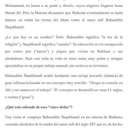
Muhammad, en honor a su padre y abuelo, cuyos orígenes llegaron hasta
Hazrat Ali. Pero la Historia dictaminó que Mahoma eventualmente se haría
famoso en todas las tierras del Islam como el santo sufí Bahauddin
Naqshbandi.
¿Lo que hay en un nombre? Todo. Bahauddin significa "la luz de la
religión" y Naqshbandi significa "cazador". Su educación se vio enriquecida
por varios pirs ("santos") y jeques que vivían en Bukhara y sus
alrededores. Pasó casi toda su vida en estos oasis, muy pobre y siempre
apoyándose en su propio trabajo manual, sin esclavos ni sirvientes.
Bahauddin Naqshbandi acabó fundando una
tariqa
(escuela islámica) de
gran influencia basada en un concepto muy sencillo: “Ocupa tu corazón en
Alá y tus manos en el trabajo”. El concepto se desarrolló en otras 11 reglas,
o
rashas
(“gotas”).
¿Qué está saliendo de esos “cinco dedos”?
Una visita al complejo Bahauddin Naqshbandi en las afueras de Bukhara,
centrado alrededor de la tumba del santo sufí del siglo XIV que es, de hecho,