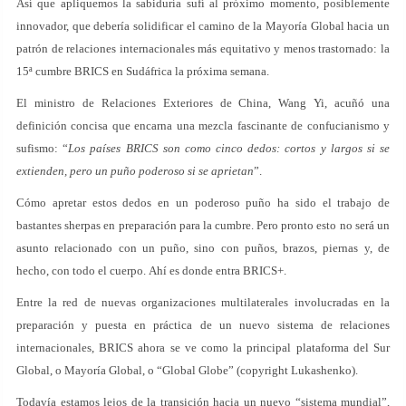
Así que apliquemos la sabiduría sufí al próximo momento, posiblemente
innovador, que debería solidificar el camino de la Mayoría Global hacia un
patrón de relaciones internacionales más equitativo y menos trastornado: la
15ª cumbre BRICS en Sudáfrica la próxima semana.
El ministro de Relaciones Exteriores de China, Wang Yi, acuñó una
definición concisa que encarna una mezcla fascinante de confucianismo y
sufismo: “
Los países BRICS son como cinco dedos: cortos y largos si se
extienden, pero un puño poderoso si se aprietan
”.
Cómo apretar estos dedos en un poderoso puño ha sido el trabajo de
bastantes sherpas en preparación para la cumbre. Pero pronto esto no será un
asunto relacionado con un puño, sino con puños, brazos, piernas y, de
hecho, con todo el cuerpo. Ahí es donde entra BRICS+.
Entre la red de nuevas organizaciones multilaterales involucradas en la
preparación y puesta en práctica de un nuevo sistema de relaciones
internacionales, BRICS ahora se ve como la principal plataforma del Sur
Global, o Mayoría Global, o “Global Globe” (copyright Lukashenko).
Todavía estamos lejos de la transición hacia un nuevo “sistema mundial”,