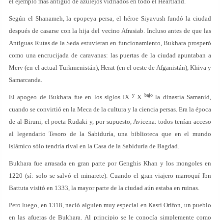
el ejemplo más antiguo de azulejos vidriados en todo el Heartland.
Según el Shanameh, la epopeya persa, el héroe Siyavush fundó la ciudad
después de casarse con la hija del vecino Afrasiab. Incluso antes de que las
Antiguas Rutas de la Seda estuvieran en funcionamiento, Bukhara prosperó
como una encrucijada de caravanas: las puertas de la ciudad apuntaban a
Merv (en el actual Turkmenistán), Herat (en el oeste de Afganistán), Khiva y
Samarcanda.
y
bajo
El apogeo de Bukhara fue en los siglos IX
X
la dinastía Samanid,
cuando se convirtió en la Meca de la cultura y la ciencia persas. Era la época
de al-Biruni, el poeta Rudaki y, por supuesto, Avicena: todos tenían acceso
al legendario Tesoro de la Sabiduría, una biblioteca que en el mundo
islámico sólo tendría rival en la Casa de la Sabiduría de Bagdad.
Bukhara fue arrasada en gran parte por Genghis Khan y los mongoles en
1220 (sí: solo se salvó el minarete). Cuando el gran viajero marroquí Ibn
Battuta visitó en 1333, la mayor parte de la ciudad aún estaba en ruinas.
Pero luego, en 1318, nació alguien muy especial en Kasri Orifon, un pueblo
en las afueras de Bukhara. Al principio se le conocía simplemente como