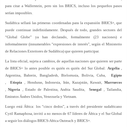
para citar a Wallerstein, pero sin los BRICS, incluso los pequeños pasos
serían imposibles.
Sudáfrica sellará las primeras coordenadas para la expansión BRICS+, que
puede continuar indefinidamente. Después de todo, grandes sectores del
“Global Globe” ya han declarado, formalmente (23 naciones) e
informalmente (innumerables “expresiones de interés”, según el Ministerio
de Relaciones Exteriores de Sudáfrica) que quieren participar.
La lista oficial, sujeta a cambios, de aquellas naciones que quieren ser parte
de BRICS+ lo antes posible es quién es quién del Sur Global:
Argelia
,
Argentina, Bahrein, Bangladesh, Bielorrusia, Bolivia, Cuba,
Egipto
,
Etiopía
, Honduras, Indonesia, Irán, Kazajstán, Kuwait,
Marruecos
,
Nigeria
, Estado de Palestina, Arabia Saudita,
Senegal
, Tailandia,
Emiratos Árabes Unidos, Venezuela y Vietnam.
Luego está África: los “cinco dedos”, a través del presidente sudafricano
Cyril Ramaphosa, invitó a no menos de 67 líderes de África y el Sur Global
a seguir los diálogos BRICS-Africa Outreach y BRICS+.