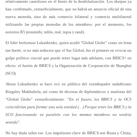
relativamente cautelosos en el frente de la desdolarización. Los sherpas ya
han confirmado, extraoficialmente, que no habrá un anuncio oficial de una
nueva moneda, sino de más comercio bilateral y comercio multilateral
utilizando las propias monedas de los miembros: por el momento, los
notorios R5 (renminbi, rublo, real, rupia y rand).
El líder bielorruso Lukashenko, quien acuñó “Global Globe” como un lema
tan fuerte, si no más seductor que el Sur Global, fue el primero en evocar un
golpe político crucial que puede tener lugar más adelante, con BRICS+ en
efecto: el fusión de BRICS y la Organización de Cooperación de Shanghai
(SCO).
Ahora Lukashenko se hace eco en público del exembajador sudafricano
Kingsley Makhubela, así como de decenas de diplomáticos y analistas del
“Global Globe” extraoficialmente: “
En el futuro, los BRICS y la OCS
coincidirían para formar una sola entidad (…) Porque tener los BRICS y la
SCO funcionando en paralelo con los mismos miembros no tendría
sentido
”.
No hay duda sobre eso. Los impulsores clave de BRICS son Rusia y China,