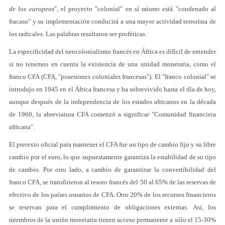
de los europeos
", el proyecto "colonial" en sí mismo está "condenado al
fracaso" y su implementación conducirá a una mayor actividad terrorista de
los radicales. Las palabras resultaron ser proféticas.
La especificidad del neocolonialismo francés en África es difícil de entender
si no tenemos en cuenta la existencia de una unidad monetaria, como el
franco CFA (CFA, "posesiones coloniales francesas"). El "franco colonial" se
introdujo en 1945 en el África francesa y ha sobrevivido hasta el día de hoy,
aunque después de la independencia de los estados africanos en la década
de 1960, la abreviatura CFA comenzó a significar "Comunidad financiera
africana".
El pretexto oficial para mantener el CFA fue un tipo de cambio fijo y su libre
cambio por el euro, lo que supuestamente garantiza la estabilidad de su tipo
de cambio. Por otro lado, a cambio de garantizar la convertibilidad del
franco CFA, se transfirieron al tesoro francés del 50 al 65% de las reservas de
efectivo de los países usuarios de CFA. Otro 20% de los recursos financieros
se reservan para el cumplimiento de obligaciones externas. Así, los
miembros de la unión monetaria tienen acceso permanente a sólo el 15-30%