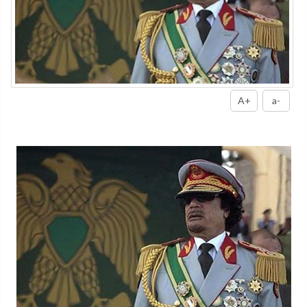
A+
a-