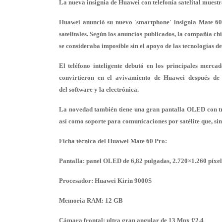
La nueva insignia de Huawei con telefonía satelital muestr
Huawei anunció su nuevo 'smartphone' insignia Mate 60 
satelitales. Según los anuncios publicados, la compañía ch
se consideraba imposible sin el apoyo de las tecnologías de
El teléfono inteligente debutó en los principales merca
convirtieron en el avivamiento de Huawei después de 
del software y la electrónica.
La novedad también tiene una gran pantalla OLED con tr
así como soporte para comunicaciones por satélite que, sin
Ficha técnica del Huawei Mate 60 Pro:
Pantalla: panel OLED de 6,82 pulgadas, 2.720×1.260 píxel
Procesador: Huawei Kirin 9000S
Memoria RAM: 12 GB
Cámara frontal: ultra gran angular de 13 Mpx f/2.4