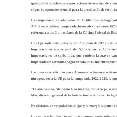
quintuplicó también sus exportaciones de este tipo de abon
el gas, componente esencial para la producción de fertiliza
Las importaciones alemanas de fertilizantes nitrogena
334% en la última temporada hasta alcanzar unas 167.00
referencia a los últimos datos de la Oficina Federal de Estad
En el período entre julio de 2022 y junio de 2023, esta c
importaciones totales pasó del 5,6% a casi el 18% en s
importaciones de carbamida, que contiene la mayor can
importadores alemanes pagaron solo unos 360 euros por to
Las nuevas estadísticas para Alemania se hacen eco de una
nitrogenados a la UE para la temporada 2022-2023, lo que
"El año pasado, Alemania hizo un gran esfuerzo para ind
May, director general de la Asociación de la Industria Agrí
No obstante, en sus palabras, el gas y la energía suponen 
En cuanto a la industria química alemana, entre julio de 