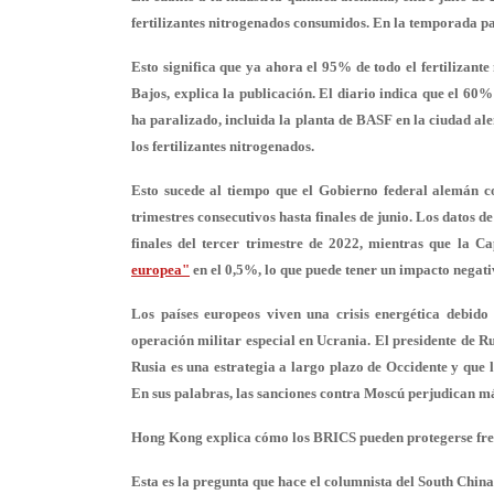
fertilizantes nitrogenados consumidos. En la temporada pa
Esto significa que ya ahora el 95% de todo el fertilizant
Bajos, explica la publicación. El diario indica que el 60
ha paralizado, incluida la planta de BASF en la ciudad 
los fertilizantes nitrogenados.
Esto sucede al tiempo que el Gobierno federal alemán 
trimestres consecutivos hasta finales de junio. Los datos
finales del tercer trimestre de 2022, mientras que la 
europea"
en el 0,5%, lo que puede tener un impacto negat
Los países europeos viven una crisis energética debido 
operación militar especial en Ucrania. El presidente de Ru
Rusia es una estrategia a largo plazo de Occidente y que 
En sus palabras, las sanciones contra Moscú perjudican má
Hong Kong explica cómo los BRICS pueden protegerse fren
Esta es la pregunta que hace el columnista del South Chin