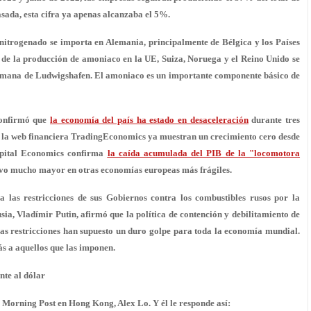
sada, esta cifra ya apenas alcanzaba el 5%.
e nitrogenado se importa en Alemania, principalmente de Bélgica y los Países
% de la producción de amoniaco en la UE, Suiza, Noruega y el Reino Unido se
alemana de Ludwigshafen. El amoniaco es un importante componente básico de
confirmó que
la economía del país ha estado en desaceleración
durante tres
 de la web financiera TradingEconomics ya muestran un crecimiento cero desde
Capital Economics confirma
la caída acumulada del PIB de la "locomotora
ivo mucho mayor en otras economías europeas más frágiles.
a las restricciones de sus Gobiernos contra los combustibles rusos por la
sia, Vladímir Putin, afirmó que la política de contención y debilitamiento de
las restricciones han supuesto un duro golpe para toda la economía mundial.
s a aquellos que las imponen.
te al dólar
a Morning Post en Hong Kong, Alex Lo. Y él le responde así: