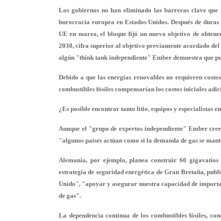
Los gobiernos no han eliminado las barreras clave que 
burocracia europea en Estados Unidos. Después de duras
UE en marzo, el bloque fijó un nuevo objetivo de obtener
2030, cifra superior al objetivo previamente acordado del
algún "think tank independiente" Ember demuestra que pu
Debido a que las energías renovables no requieren costo
combustibles fósiles compensarían los costos iniciales adi
¿Es posible encontrar tanto litio, equipos y especialistas e
Aunque el "grupo de expertos independiente" Ember cree 
"algunos países actúan como si la demanda de gas se mantu
Alemania, por ejemplo, planea construir 60 gigavatios
estrategia de seguridad energética de Gran Bretaña, publ
Unido", "apoyar y asegurar nuestra capacidad de importac
de gas".
La dependencia continua de los combustibles fósiles, con