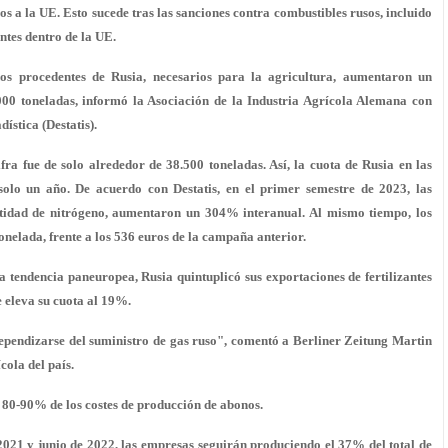
os a la UE. Esto sucede tras las sanciones contra combustibles rusos, incluido
ntes dentro de la UE.
dos procedentes de Rusia, necesarios para la agricultura, aumentaron un
0 toneladas, informó la Asociación de la Industria Agrícola Alemana con
ística (Destatis).
ifra fue de solo alrededor de 38.500 toneladas. Así, la cuota de Rusia en las
olo un año. De acuerdo con Destatis, en el primer semestre de 2023, las
tidad de nitrógeno, aumentaron un 304% interanual. Al mismo tiempo, los
nelada, frente a los 536 euros de la campaña anterior.
 tendencia paneuropea, Rusia quintuplicó sus exportaciones de fertilizantes
 eleva su cuota al 19%.
ependizarse del suministro de gas ruso", comentó a Berliner Zeitung Martin
cola del país.
el 80-90% de los costes de producción de abonos.
2021 y junio de 2022, las empresas seguirán produciendo el 37% del total de