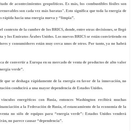
tado de acontecimientos geopolíticos. Es más, los combustibles fósiles son
enovables son cada vez más baratas". Esto significa que toda la energía de
ás rápida hacia una energía nueva y “limpia”.
 el contexto de la cumbre de los BRICS, donde, entre otras decisiones, se llegó
ita y los Emiratos Árabes Unidos. Los nuevos BRICS se están convirtiendo en
ores y consumidores están muy cerca unos de otros. Por tanto, ya no habrá
ica de convertir a Europa en su mercado de venta de productos de alto valor
energía verde”.
pide que se deshaga rápidamente de la energía en favor de la innovación, no
entación conducirá a una mayor dependencia de Estados Unidos.
ínculos energéticos con Rusia, entonces Washington recibirá muchas
 financiación a la Federación de Rusia, el estancamiento de la economía de la
venta no sólo de equipos para “energía verde”: Estados Unidos venderá
 Irán, no parece causar “dependencia”.