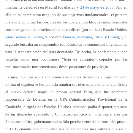
finalmente celebrada en Madrid los días
23
y
24 de mayo
de
2003
. Pero en
ella no se cumplieron ninguno de sus objetivos fundamentales: el primero
pretendía conciliar las posturas de los dos grandes bloques internacionales
con divergencia de criterios sobre el conflicto (por un lado Estado Unidos,
Gran Bretaña
y
España
, y por otro
Francia
,
Alemania
,
Rusia
y
China
), y el
segundo buscaba un compromiso económico de la comunidad internacional
para la reconstrucción del país devastado. De hecho, la conferencia quedó
resuelta como una bochornosa “feria de contratos” copados por las
multinacionales norteamericanas desde posiciones de privilegio.
Es más, mientras a los empresarios españoles dedicados al equipamiento
militar ni siquiera se les permitía tramitar sus ofertas para dotar a la policía y
el nuevo ejército iraquí, el propio general Feliú, que fue nombrado
responsable de Defensa en la CPA (Administración Provisional de la
Coalición, dirigida por Estados Unidos), tampoco podía disponer, siquiera,
de un despacho adecuado… Un fracaso político en toda regla, con una
única autocrítica gubernamental salida precisamente de la boca del propio
SEDEF, cuando reconoció ante sus colaboradores más íntimos que en el