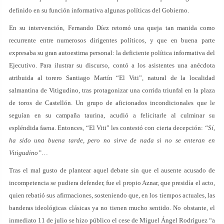
definido en su función informativa algunas políticas del Gobierno.
En su intervención, Fernando Díez retomó una queja tan manida como
recurrente entre numerosos dirigentes políticos, y que en buena parte
expresaba su gran autoestima personal: la deficiente política informativa del
Ejecutivo. Para ilustrar su discurso, contó a los asistentes una anécdota
atribuida al torero Santiago Martín “El Viti”, natural de la localidad
salmantina de Vitigudino, tras protagonizar una corrida triunfal en la plaza
de toros de Castellón. Un grupo de aficionados incondicionales que le
seguían en su campaña taurina, acudió a felicitarle al culminar su
espléndida faena. Entonces, “El Viti” les contestó con cierta decepción:
“Sí,
ha sido una buena tarde, pero no sirve de nada si no se enteran en
Vitigudino”
…
Tras el mal gusto de plantear aquel debate sin que el ausente acusado de
incompetencia se pudiera defender, fue el propio Aznar, que presidía el acto,
quien rebatió sus afirmaciones, sosteniendo que, en los tiempos actuales, las
banderas ideológicas clásicas ya no tienen mucho sentido. No obstante, el
inmediato 11 de julio se hizo público el cese de Miguel Ángel Rodríguez “a