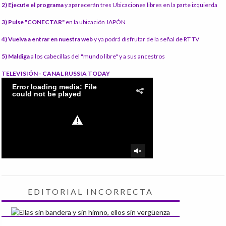
2) Ejecute el programa
y aparecerán tres Ubicaciones libres en la parte izquierda
3) Pulse "CONECTAR"
en la ubicación JAPÓN
4) Vuelva a entrar en nuestra web
y ya podrá disfrutar de la señal de RT TV
5) Maldiga
a los cabecillas del "mundo libre" y a sus ancestros
TELEVISIÓN - CANAL RUSSIA TODAY
EDITORIAL INCORRECTA