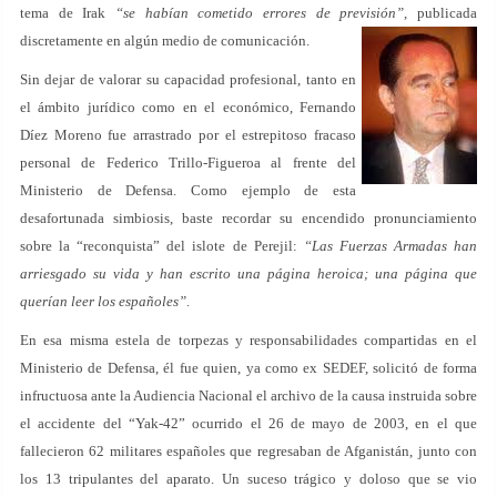
tema de Irak
“se habían cometido errores de previsión”
, publicada
discretamente en algún medio de comunicación.
Sin dejar de valorar su capacidad profesional, tanto en
el ámbito jurídico como en el económico, Fernando
Díez Moreno fue arrastrado por el estrepitoso fracaso
personal de Federico Trillo-Figueroa al frente del
Ministerio de Defensa. Como ejemplo de esta
desafortunada simbiosis, baste recordar su encendido pronunciamiento
sobre la “reconquista” del islote de Perejil:
“Las Fuerzas Armadas han
arriesgado su vida y han escrito una página heroica; una página que
querían leer los españoles”
.
En esa misma estela de torpezas y responsabilidades compartidas en el
Ministerio de Defensa, él fue quien, ya como ex SEDEF, solicitó de forma
infructuosa ante la Audiencia Nacional el archivo de la causa instruida sobre
el accidente del “Yak-42” ocurrido el 26 de mayo de 2003, en el que
fallecieron 62 militares españoles que regresaban de Afganistán, junto con
los 13 tripulantes del aparato. Un suceso trágico y doloso que se vio