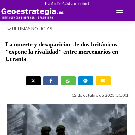
Ir a Versión Clásica o escritorio
Toggle 
ÚLTIMAS NOTICIAS
La muerte y desaparición de dos británicos
"expone la rivalidad" entre mercenarios en
Ucrania
02 de octubre de 2023, 20:00h