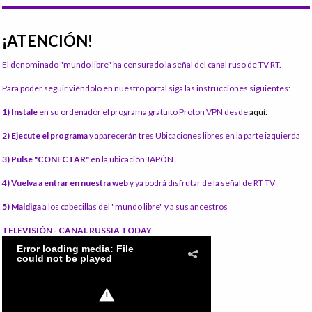
¡ATENCIÓN!
El denominado "mundo libre" ha censurado la señal del canal ruso de TV RT.
Para poder seguir viéndolo en nuestro portal siga las instrucciones siguientes:
1) Instale
en su ordenador el programa gratuito Proton VPN desde
aquí:
2) Ejecute el programa
y aparecerán tres Ubicaciones libres en la parte izquierda
3) Pulse "CONECTAR"
en la ubicación JAPÓN
4) Vuelva a entrar en nuestra web
y ya podrá disfrutar de la señal de RT TV
5) Maldiga
a los cabecillas del "mundo libre" y a sus ancestros
TELEVISIÓN - CANAL RUSSIA TODAY