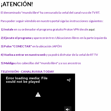
¡ATENCIÓN!
El denominado "mundo libre" ha censurado la señal del canal ruso de TV RT.
Para poder seguir viéndolo en nuestro portal siga las instrucciones siguientes:
1) Instale
en su ordenador el programa gratuito Proton VPN desde
aquí:
2) Ejecute el programa
y aparecerán tres Ubicaciones libres en la parte izquierda
3) Pulse "CONECTAR"
en la ubicación JAPÓN
4) Vuelva a entrar en nuestra web
y ya podrá disfrutar de la señal de RT TV
5) Maldiga
a los cabecillas del "mundo libre" y a sus ancestros
TELEVISIÓN - CANAL RUSSIA TODAY