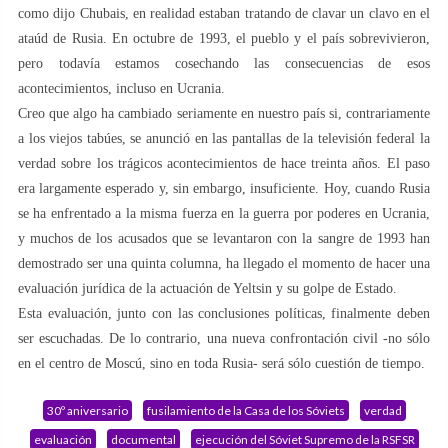
como dijo Chubais, en realidad estaban tratando de clavar un clavo en el
ataúd de Rusia. En octubre de 1993, el pueblo y el país sobrevivieron,
pero todavía estamos cosechando las consecuencias de esos
acontecimientos, incluso en Ucrania.
Creo que algo ha cambiado seriamente en nuestro país si, contrariamente
a los viejos tabúes, se anunció en las pantallas de la televisión federal la
verdad sobre los trágicos acontecimientos de hace treinta años. El paso
era largamente esperado y, sin embargo, insuficiente. Hoy, cuando Rusia
se ha enfrentado a la misma fuerza en la guerra por poderes en Ucrania,
y muchos de los acusados ​​que se levantaron con la sangre de 1993 han
demostrado ser una quinta columna, ha llegado el momento de hacer una
evaluación jurídica de la actuación de Yeltsin y su golpe de Estado.
Esta evaluación, junto con las conclusiones políticas, finalmente deben
ser escuchadas. De lo contrario, una nueva confrontación civil -no sólo
en el centro de Moscú, sino en toda Rusia- será sólo cuestión de tiempo.
30º aniversario
fusilamiento de la Casa de los Sóviets
verdad
evaluación
documental
ejecución del Sóviet Supremo de la RSFSR