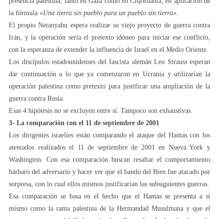
presencia palestina, tanto en Gaza como en Cisjordania, en aplicación de
la fórmula «
Una tierra sin pueblo para un pueblo sin tierra
».
El propio Netanyahu espera realizar su viejo proyecto de guerra contra
Irán, y la operación sería el pretexto idóneo para iniciar ese conflicto,
con la esperanza de extender la influencia de Israel en el Medio Oriente.
Los discípulos estadounidenses del fascista alemán Leo Strauss esperan
dar continuación a lo que ya comenzaron en Ucrania y utilizarían la
operación palestina como pretexto para justificar una ampliación de la
guerra contra Rusia.
Esas 4 hipótesis no se excluyen entre sí. Tampoco son exhaustivas.
3- La comparación con el 11 de septiembre de 2001
Los dirigentes israelíes están comparando el ataque del Hamas con los
atentados realizados el 11 de septiembre de 2001 en Nueva York y
Washington. Con esa comparación buscan resaltar el comportamiento
bárbaro del adversario y hacer ver que el bando del Bien fue atacado por
sorpresa, con lo cual ellos mismos justificarían las subsiguientes guerras.
Esa comparación se basa en el hecho que el Hamas se presenta a sí
mismo como la rama palestina de la Hermandad Musulmana y que el