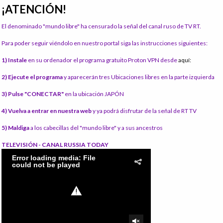
¡ATENCIÓN!
El denominado "mundo libre" ha censurado la señal del canal ruso de TV RT.
Para poder seguir viéndolo en nuestro portal siga las instrucciones siguientes:
1) Instale
en su ordenador el programa gratuito Proton VPN desde
aquí:
2) Ejecute el programa
y aparecerán tres Ubicaciones libres en la parte izquierda
3) Pulse "CONECTAR"
en la ubicación JAPÓN
4) Vuelva a entrar en nuestra web
y ya podrá disfrutar de la señal de RT TV
5) Maldiga
a los cabecillas del "mundo libre" y a sus ancestros
TELEVISIÓN - CANAL RUSSIA TODAY