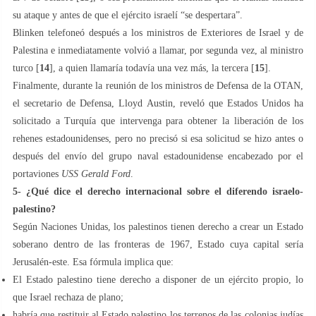
su ataque y antes de que el ejército israelí “se despertara”.
Blinken telefoneó después a los ministros de Exteriores de Israel y de
Palestina e inmediatamente volvió a llamar, por segunda vez, al ministro
turco [
14
], a quien llamaría todavía una vez más, la tercera [
15
].
Finalmente, durante la reunión de los ministros de Defensa de la OTAN,
el secretario de Defensa, Lloyd Austin, reveló que Estados Unidos ha
solicitado a Turquía que intervenga para obtener la liberación de los
rehenes estadounidenses, pero no precisó si esa solicitud se hizo antes o
después del envío del grupo naval estadounidense encabezado por el
portaviones
USS Gerald Ford
.
5- ¿Qué dice el derecho internacional sobre el diferendo israelo-
palestino?
Según Naciones Unidas, los palestinos tienen derecho a crear un Estado
soberano dentro de las fronteras de 1967, Estado cuya capital sería
Jerusalén-este. Esa fórmula implica que:
El Estado palestino tiene derecho a disponer de un ejército propio, lo
que Israel rechaza de plano;
habría que restituir al Estado palestino los terrenos de las colonias judías