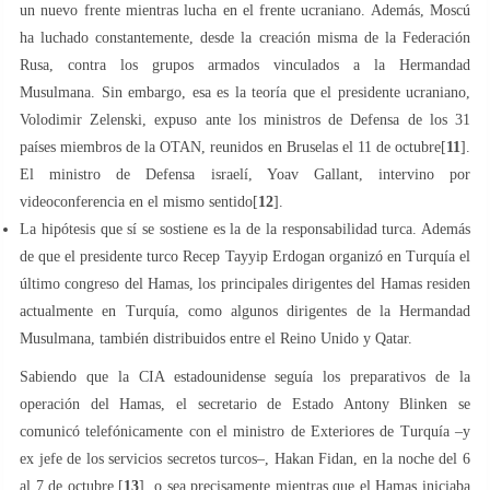
un nuevo frente mientras lucha en el frente ucraniano. Además, Moscú
ha luchado constantemente, desde la creación misma de la Federación
Rusa, contra los grupos armados vinculados a la Hermandad
Musulmana. Sin embargo, esa es la teoría que el presidente ucraniano,
Volodimir Zelenski, expuso ante los ministros de Defensa de los 31
países miembros de la OTAN, reunidos en Bruselas el 11 de octubre[
11
].
El ministro de Defensa israelí, Yoav Gallant, intervino por
videoconferencia en el mismo sentido[
12
].
La hipótesis que sí se sostiene es la de la responsabilidad turca. Además
de que el presidente turco Recep Tayyip Erdogan organizó en Turquía el
último congreso del Hamas, los principales dirigentes del Hamas residen
actualmente en Turquía, como algunos dirigentes de la Hermandad
Musulmana, también distribuidos entre el Reino Unido y Qatar.
Sabiendo que la CIA estadounidense seguía los preparativos de la
operación del Hamas, el secretario de Estado Antony Blinken se
comunicó telefónicamente con el ministro de Exteriores de Turquía –y
ex jefe de los servicios secretos turcos–, Hakan Fidan, en la noche del 6
al 7 de octubre [
13
], o sea precisamente mientras que el Hamas iniciaba