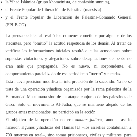
la Yihad Islámica (grupo khomeinista, de confesión sunnita),
el Frente Popular de Liberación de Palestina (marxista)
y el Frente Popular de Liberación de Palestina-Comando General
(FPLP-CG).
La prensa occidental resaltó los crímenes cometidos por algunos de los
atacantes, pero “omitió” la actitud respetuosa de los demás. Al tratar de
verificar las informaciones iniciales resultó que las acusaciones sobre
supuestas violaciones y alegaciones sobre decapitaciones de bebés no
eran más que propaganda. No es nuevo, ni sorprendente, el
comportamiento parcializado de ese periodismo “tuerto” y mendaz.
Esta nueva precisión modifica la interpretación de lo sucedido. Ya no se
trata de una operación yihadista organizada por la rama palestina de la
Hermandad Musulmana sino de un ataque conjunto de los palestinos de
Gaza. Sólo el movimiento Al-Fatha, que se mantiene alejado de los
grupos antes mencionados, no participó en la acción.
El objetivo de la operación no era «
matar judíos
», aunque así lo
hicieron algunos yihadistas del Hamas [
1
] –los israelíes contabilizan 2
700 muertos en total–, sino tomar prisioneros, civiles y militares, para