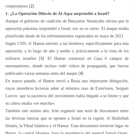
compromisos [
2
].
1- ¿La Operación Diluvio de Al-Aqsa sorprendió a Israel?
Aunque el gobierno de coalición de Benyamin Netanyahu afirma que la
operación palestina sorprendió a Israel, eso no es cierto. El ataque estaba
planificado desde de los enfrentamientos registrados en mayo de 2021.
Según CNN, el Hamas entrenó a sus hombres, específicamente para esta
operación, a lo largo de año y medio y prácticamente a la vista de los
militares israelíes [
3
]. El Hamas construyó en Gaza 6 campos de
entrenamiento, donde incluso rodó videos de propaganda, que fueron
publicados varias semanas antes del ataque [
4
].
En marzo pasado, el Hamas envió a Rusia una importante delegación,
cuyos miembros hicieron saber al ministro ruso de Exteriores, Serguei
Lavrov, que la paciencia del movimiento había llegado a su límite y que
su cólera estaba «
en marcha
».
También este mismo año, Irán organizó una serie de discusiones entre
las diversas fuerzas que se oponen a Israel en la región: el Hezbollah
libanés, la Yihad Islámica y el Hamas. Esas discusiones tuvieron lugar en
Beirut, la capital libanesa, bajo la presidencia del general Ismail Qaani,