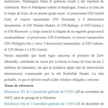
municiones. Washington llama el gobierno israelí a dar muestras de
contención. Pero el Pentágono ordenó el despliegue, frente a la costa de
la franja de Gaza, de un primer grupo naval –el portaviones
USS Gerald
Ford
, el crucero lanzamisiles
USS Normandy
y 4 destructores
lanzamisiles, el
USS Thomas Hudner
, el
USS Ramage
, el
USS Carney
y
el
USS Roosevelt
– y luego anunció la llegada de un segundo grupo naval
estadounidense –el portaviones
USS Eisenhower
, el crucero lanzamisiles
USS Philippine Sea
y otros 3 destructores lanzamisiles, el
USS Laboon
,
el
USS Mason
y e
USS Gravely
.
Parece imposible que Israel logre concretar el proyecto de Zeev
Jabotinski, consistente en vaciar por la fuerza la franja de Gaza de sus 2
millones de habitantes, sin que se produzca algún tipo de intervención
internacional, comenzando por la del Hezbollah libanés. Lo más
probable, es que el ejército israelí acabe viéndose obligado a retirarse.
Textos de referencia
Résolution 181 de l’Assemblée générale de l’ONU
(29 de noviembre de
1947): plan de partage de la Palestine.
Résolution 194 de l’Assemblée générale de l’ONU
(11 de diciembre de