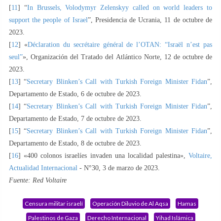
[
11
] “
In Brussels, Volodymyr Zelenskyy called on world leaders to
support the people of Israel
”, Presidencia de Ucrania, 11 de octubre de
2023.
[
12
] «
Déclaration du secrétaire général de l’OTAN: “Israël n’est pas
seul”
», Organización del Tratado del Atlántico Norte, 12 de octubre de
2023.
[
13
] “
Secretary Blinken’s Call with Turkish Foreign Minister Fidan
”,
Departamento de Estado, 6 de octubre de 2023.
[
14
] “
Secretary Blinken’s Call with Turkish Foreign Minister Fidan
”,
Departamento de Estado, 7 de octubre de 2023.
[
15
] “
Secretary Blinken’s Call with Turkish Foreign Minister Fidan
”,
Departamento de Estado, 8 de octubre de 2023.
[
16
] «400 colonos israelíes invaden una localidad palestina»,
Voltaire,
Actualidad Internacional
- N°30, 3 de marzo de 2023.
Fuente: Red Voltaire
Censura militar israelí
Operación Diluvio de Al Aqsa
Hamas
Palestinos de Gaza
Derecho Internacional
Yihad Islámica