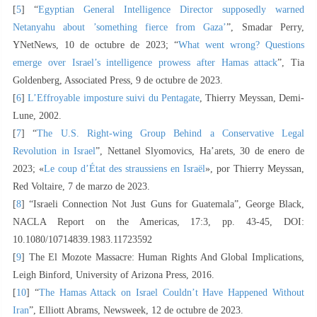
[
5
] “
Egyptian General Intelligence Director supposedly warned
Netanyahu about ’something fierce from Gaza’
”, Smadar Perry,
YNetNews, 10 de octubre de 2023; “
What went wrong? Questions
emerge over Israel’s intelligence prowess after Hamas attack
”, Tia
Goldenberg, Associated Press, 9 de octubre de 2023.
[
6
]
L’Effroyable imposture suivi du Pentagate
, Thierry Meyssan, Demi-
Lune, 2002.
[
7
] “
The U.S. Right-wing Group Behind a Conservative Legal
Revolution in Israel
”, Nettanel Slyomovics, Ha’arets, 30 de enero de
2023; «
Le coup d’État des straussiens en Israël
», por Thierry Meyssan,
Red Voltaire, 7 de marzo de 2023.
[
8
] “Israeli Connection Not Just Guns for Guatemala”, George Black,
NACLA Report on the Americas, 17:3, pp. 43-45, DOI:
10.1080/10714839.1983.11723592
[
9
] The El Mozote Massacre: Human Rights And Global Implications,
Leigh Binford, University of Arizona Press, 2016.
[
10
] “
The Hamas Attack on Israel Couldn’t Have Happened Without
Iran
”, Elliott Abrams, Newsweek, 12 de octubre de 2023.