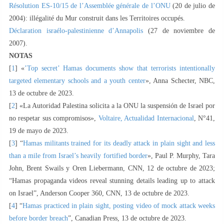
Résolution ES-10/15 de l’Assemblée générale de l’ONU
(20 de julio de
2004): illégalité du Mur construit dans les Territoires occupés.
Déclaration israélo-palestinienne d’Annapolis
(27 de noviembre de
2007).
NOTAS
[
1
] «
’Top secret’ Hamas documents show that terrorists intentionally
targeted elementary schools and a youth center
», Anna Schecter, NBC,
13 de octubre de 2023.
[
2
] «La Autoridad Palestina solicita a la ONU la suspensión de Israel por
no respetar sus compromisos»,
Voltaire, Actualidad Internacional
, N°41,
19 de mayo de 2023.
[
3
] “
Hamas militants trained for its deadly attack in plain sight and less
than a mile from Israel’s heavily fortified border
», Paul P. Murphy, Tara
John, Brent Swails y Oren Liebermann, CNN, 12 de octubre de 2023;
“Hamas propaganda videos reveal stunning details leading up to attack
on Israel”, Anderson Cooper 360, CNN, 13 de octubre de 2023.
[
4
] “
Hamas practiced in plain sight, posting video of mock attack weeks
before border breach
”, Canadian Press, 13 de octubre de 2023.