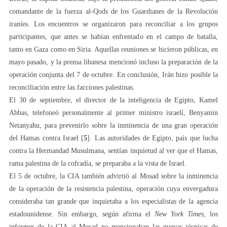
comandante de la fuerza al-Qods de los Guardianes de la Revolución
iraníes. Los encuentros se organizaron para reconciliar a los grupos
participantes, que antes se habían enfrentado en el campo de batalla,
tanto en Gaza como en Siria. Aquellas reuniones se hicieron públicas, en
mayo pasado, y la prensa libanesa mencionó incluso la preparación de la
operación conjunta del 7 de octubre. En conclusión, Irán hizo posible la
reconciliación entre las facciones palestinas.
El 30 de septiembre, el director de la inteligencia de Egipto, Kamel
Abbas, telefoneó personalmente al primer ministro israelí, Benyamin
Netanyahu, para prevenirlo sobre la inminencia de una gran operación
del Hamas contra Israel [
5
]. Las autoridades de Egipto, país que lucha
contra la Hermandad Musulmana, sentían inquietud al ver que el Hamas,
rama palestina de la cofradía, se preparaba a la vista de Israel.
El 5 de octubre, la CIA también advirtió al Mosad sobre la inminencia
de la operación de la resistencia palestina, operación cuya envergadura
consideraba tan grande que inquietaba a los especialistas de la agencia
estadounidense. Sin embargo, según afirma el
New York Times
, los
informes de la CIA al Mosad no mencionaban las nuevas técnicas de