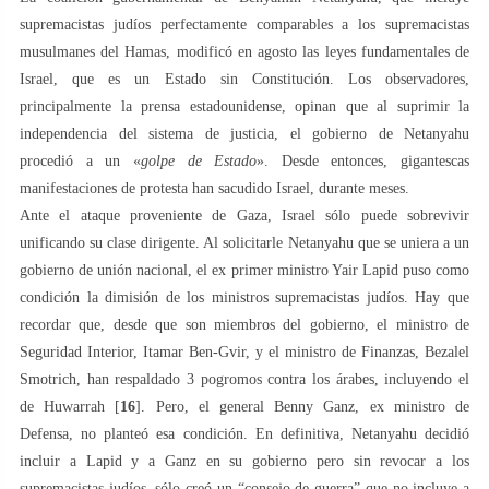
supremacistas judíos perfectamente comparables a los supremacistas
musulmanes del Hamas, modificó en agosto las leyes fundamentales de
Israel, que es un Estado sin Constitución. Los observadores,
principalmente la prensa estadounidense, opinan que al suprimir la
independencia del sistema de justicia, el gobierno de Netanyahu
procedió a un «
golpe de Estado
». Desde entonces, gigantescas
manifestaciones de protesta han sacudido Israel, durante meses.
Ante el ataque proveniente de Gaza, Israel sólo puede sobrevivir
unificando su clase dirigente. Al solicitarle Netanyahu que se uniera a un
gobierno de unión nacional, el ex primer ministro Yair Lapid puso como
condición la dimisión de los ministros supremacistas judíos. Hay que
recordar que, desde que son miembros del gobierno, el ministro de
Seguridad Interior, Itamar Ben-Gvir, y el ministro de Finanzas, Bezalel
Smotrich, han respaldado 3 pogromos contra los árabes, incluyendo el
de Huwarrah [
16
]. Pero, el general Benny Ganz, ex ministro de
Defensa, no planteó esa condición. En definitiva, Netanyahu decidió
incluir a Lapid y a Ganz en su gobierno pero sin revocar a los
supremacistas judíos, sólo creó un “consejo de guerra” que no incluye a