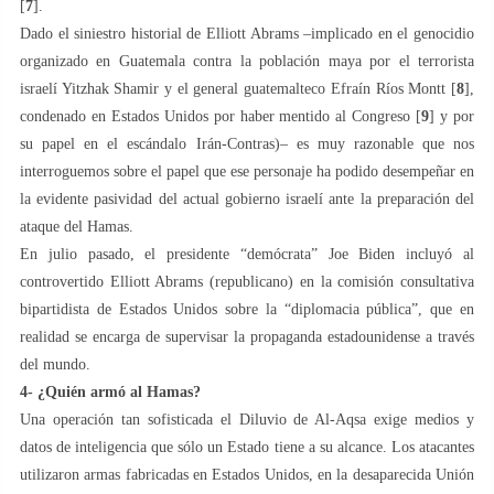
[
7
].
Dado el siniestro historial de Elliott Abrams –implicado en el genocidio
organizado en Guatemala contra la población maya por el terrorista
israelí Yitzhak Shamir y el general guatemalteco Efraín Ríos Montt [
8
],
condenado en Estados Unidos por haber mentido al Congreso [
9
] y por
su papel en el escándalo Irán-Contras)– es muy razonable que nos
interroguemos sobre el papel que ese personaje ha podido desempeñar en
la evidente pasividad del actual gobierno israelí ante la preparación del
ataque del Hamas.
En julio pasado, el presidente “demócrata” Joe Biden incluyó al
controvertido Elliott Abrams (republicano) en la comisión consultativa
bipartidista de Estados Unidos sobre la “diplomacia pública”, que en
realidad se encarga de supervisar la propaganda estadounidense a través
del mundo.
4- ¿Quién armó al Hamas?
Una operación tan sofisticada el Diluvio de Al-Aqsa exige medios y
datos de inteligencia que sólo un Estado tiene a su alcance. Los atacantes
utilizaron armas fabricadas en Estados Unidos, en la desaparecida Unión