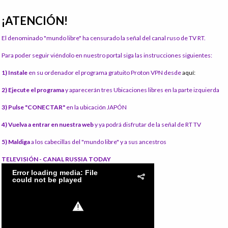
¡ATENCIÓN!
El denominado "mundo libre" ha censurado la señal del canal ruso de TV RT.
Para poder seguir viéndolo en nuestro portal siga las instrucciones siguientes:
1) Instale
en su ordenador el programa gratuito Proton VPN desde
aquí:
2) Ejecute el programa
y aparecerán tres Ubicaciones libres en la parte izquierda
3) Pulse "CONECTAR"
en la ubicación JAPÓN
4) Vuelva a entrar en nuestra web
y ya podrá disfrutar de la señal de RT TV
5) Maldiga
a los cabecillas del "mundo libre" y a sus ancestros
TELEVISIÓN - CANAL RUSSIA TODAY