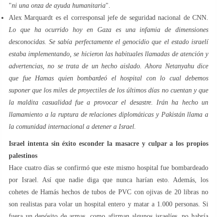
"
ni una onza de ayuda humanitaria
".
Alex Marquardt es el corresponsal jefe de seguridad nacional de CNN.
Lo que ha ocurrido hoy en Gaza es una infamia de dimensiones
desconocidas. Se sabía perfectamente el genocidio que el estado israelí
estaba implementando, se hicieron las habituales llamadas de atención y
advertencias, no se trata de un hecho aislado. Ahora Netanyahu dice
que fue Hamas quien bombardeó el hospital con lo cual debemos
suponer que los miles de proyectiles de los últimos días no cuentan y que
la maldita casualidad fue a provocar el desastre. Irán ha hecho un
llamamiento a la ruptura de relaciones diplomáticas y Pakistán llama a
la comunidad internacional a detener a Israel.
Israel intenta sin éxito esconder la masacre y culpar a los propios
palestinos
Hace cuatro días se confirmó que este mismo hospital fue bombardeado
por Israel. Así que nadie diga que nunca harían esto. Además, los
cohetes de Hamás hechos de tubos de PVC con ojivas de 20 libras no
son realistas para volar un hospital entero y matar a 1.000 personas. Si
fuera un depósito de armas, como afirman algunos israelíes, no habría