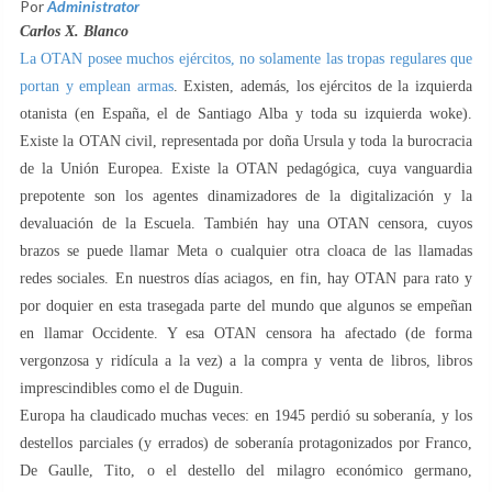
Por
Administrator
Carlos X. Blanco
La OTAN posee muchos ejércitos, no solamente las tropas regulares que
portan y emplean armas
. Existen, además, los ejércitos de la izquierda
otanista (en España, el de Santiago Alba y toda su izquierda woke).
Existe la OTAN civil, representada por doña Ursula y toda la burocracia
de la Unión Europea. Existe la OTAN pedagógica, cuya vanguardia
prepotente son los agentes dinamizadores de la digitalización y la
devaluación de la Escuela. También hay una OTAN censora, cuyos
brazos se puede llamar Meta o cualquier otra cloaca de las llamadas
redes sociales. En nuestros días aciagos, en fin, hay OTAN para rato y
por doquier en esta trasegada parte del mundo que algunos se empeñan
en llamar Occidente. Y esa OTAN censora ha afectado (de forma
vergonzosa y ridícula a la vez) a la compra y venta de libros, libros
imprescindibles como el de Duguin.
Europa ha claudicado muchas veces: en 1945 perdió su soberanía, y los
destellos parciales (y errados) de soberanía protagonizados por Franco,
De Gaulle, Tito, o el destello del milagro económico germano,