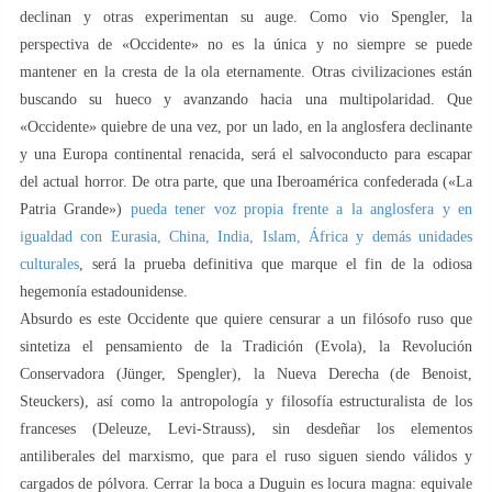
declinan y otras experimentan su auge. Como vio Spengler, la
perspectiva de «Occidente» no es la única y no siempre se puede
mantener en la cresta de la ola eternamente. Otras civilizaciones están
buscando su hueco y avanzando hacia una multipolaridad. Que
«Occidente» quiebre de una vez, por un lado, en la anglosfera declinante
y una Europa continental renacida, será el salvoconducto para escapar
del actual horror. De otra parte, que una Iberoamérica confederada («La
Patria Grande»)
pueda tener voz propia frente a la anglosfera y en
igualdad con Eurasia, China, India, Islam, África y demás unidades
culturales
, será la prueba definitiva que marque el fin de la odiosa
hegemonía estadounidense.
Absurdo es este Occidente que quiere censurar a un filósofo ruso que
sintetiza el pensamiento de la Tradición (Evola), la Revolución
Conservadora (Jünger, Spengler), la Nueva Derecha (de Benoist,
Steuckers), así como la antropología y filosofía estructuralista de los
franceses (Deleuze, Levi-Strauss), sin desdeñar los elementos
antiliberales del marxismo, que para el ruso siguen siendo válidos y
cargados de pólvora. Cerrar la boca a Duguin es locura magna: equivale