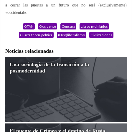
a cerrar las puertas a un futuro que no será (exclusivamente)
«occidental».
OTAN
Occidente
Censura
Libros prohibidos
Cuarta teoría política
(Neo)liberalismo
Civilizaciones
Noticias relacionadas
Una sociología de la transición a la
posmodernidad
El puente de Crimea y el destino de Rusia