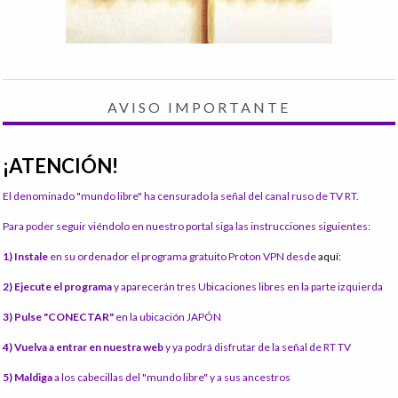
AVISO IMPORTANTE
¡ATENCIÓN!
El denominado "mundo libre" ha censurado la señal del canal ruso de TV RT.
Para poder seguir viéndolo en nuestro portal siga las instrucciones siguientes:
1) Instale
en su ordenador el programa gratuito Proton VPN desde
aquí:
2) Ejecute el programa
y aparecerán tres Ubicaciones libres en la parte izquierda
3) Pulse "CONECTAR"
en la ubicación JAPÓN
4) Vuelva a entrar en nuestra web
y ya podrá disfrutar de la señal de RT TV
5) Maldiga
a los cabecillas del "mundo libre" y a sus ancestros