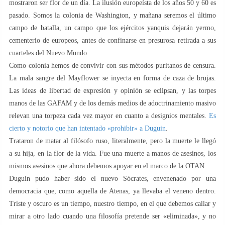
mostraron ser flor de un día. La ilusión europeísta de los años 50 y 60 es
pasado. Somos la colonia de Washington, y mañana seremos el último
campo de batalla, un campo que los ejércitos yanquis dejarán yermo,
cementerio de europeos, antes de confinarse en presurosa retirada a sus
cuarteles del Nuevo Mundo.
Como colonia hemos de convivir con sus métodos puritanos de censura.
La mala sangre del Mayflower se inyecta en forma de caza de brujas.
Las ideas de libertad de expresión y opinión se eclipsan, y las torpes
manos de las GAFAM y de los demás medios de adoctrinamiento masivo
relevan una torpeza cada vez mayor en cuanto a designios mentales.
Es
cierto y notorio que han intentado «prohibir» a Duguin
.
Trataron de matar al filósofo ruso, literalmente, pero la muerte le llegó
a su hija, en la flor de la vida. Fue una muerte a manos de asesinos, los
mismos asesinos que ahora debemos apoyar en el marco de la OTAN.
Duguin pudo haber sido el nuevo Sócrates, envenenado por una
democracia que, como aquella de Atenas, ya llevaba el veneno dentro.
Triste y oscuro es un tiempo, nuestro tiempo, en el que debemos callar y
mirar a otro lado cuando una filosofía pretende ser «eliminada», y no