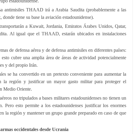
grupo estadounidense.
sa antimisiles THAAD irá a Arabia Saudita (probablemente a las
 donde tiene su base la aviación estadounidense).
ransportarán a Kuwait, Jordania, Emiratos Árabes Unidos, Qatar,
udita. Al igual que el THAAD, estarán ubicados en instalaciones
temas de defensa aérea y de defensa antimisiles en diferentes países:
esto cubre una amplia área de áreas de actividad potencialmente
es y del propio Irán.
níes se ha convertido en un pretexto conveniente para aumentar la
n la región y justificar un mayor gasto militar para proteger el
en Medio Oriente.
aéreos no tripulados a bases militares estadounidenses no tienen un
ón. Pero esto permite a los estadounidenses justificar los enormes
 en la región y mantener un grupo grande preparado en caso de que
armas occidentales desde Ucrania