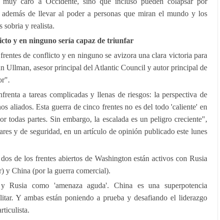
n muy caro a Occidente, sino que incluso pueden colapsar por
l, además de llevar al poder a personas que miran el mundo y los
sobria y realista.
icto y en ninguno sería capaz de triunfar
frentes de conflicto y en ninguno se avizora una clara victoria para
n Ullman, asesor principal del Atlantic Council y autor principal de
or".
frenta a tareas complicadas y llenas de riesgos: la perspectiva de
s aliados. Esta guerra de cinco frentes no es del todo 'caliente' en
or todas partes. Sin embargo, la escalada es un peligro creciente",
itares y de seguridad, en un artículo de opinión publicado este lunes
dos de los frentes abiertos de Washington están activos con Rusia
r) y China (por la guerra comercial).
y Rusia como 'amenaza aguda'. China es una superpotencia
litar. Y ambas están poniendo a prueba y desafiando el liderazgo
ticulista.