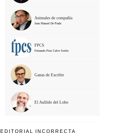
Animales de compañía
Juan Manuel De Prada
FPCS
Fernando Pino Calvo Sotelo
Ganas de Escribir
El Aullido del Lobo
EDITORIAL INCORRECTA