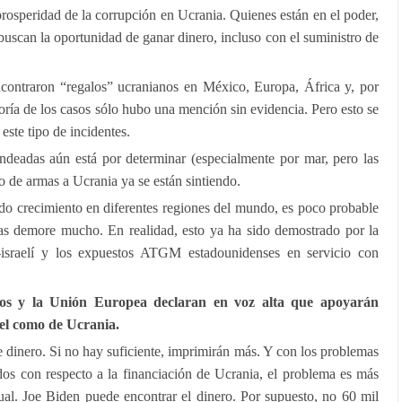
prosperidad de la corrupción en Ucrania. Quienes están en el poder,
buscan la oportunidad de ganar dinero, incluso con el suministro de
ncontraron “regalos” ucranianos en México, Europa, África y, por
ría de los casos sólo hubo una mención sin evidencia. Pero esto se
 este tipo de incidentes.
ndeadas aún está por determinar (especialmente por mar, pero las
o de armas a Ucrania ya se están sintiendo.
do crecimiento en diferentes regiones del mundo, es poco probable
as demore mucho. En realidad, esto ya ha sido demostrado por la
no-israelí y los expuestos ATGM estadounidenses en servicio con
dos y la Unión Europea declaran en voz alta que apoyarán
ael como de Ucrania.
 dinero. Si no hay suficiente, imprimirán más. Y con los problemas
os con respecto a la financiación de Ucrania, el problema es más
al. Joe Biden puede encontrar el dinero. Por supuesto, no 60 mil