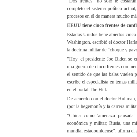
“Dos frentes” no sólo le costará
completo el sistema político actua
procesos en él de manera mucho más 
EEUU tiene cinco frentes de confl
Estados Unidos tiene abiertos cinco 
Washington, escribió el doctor Harla
la doctrina militar de "choque y pav
"Hoy, el presidente Joe Biden se en
una guerra de cinco frentes con meno
el sentido de que las balas vuelen p
escribe el especialista en temas mil
en el portal The Hill.
De acuerdo con el doctor Hullman, 
(por la hegemonía y la carrera milita
"China como 'amenaza pausada' 
económica y militar; Rusia, una mi
mundial estadounidense", afirma el ar