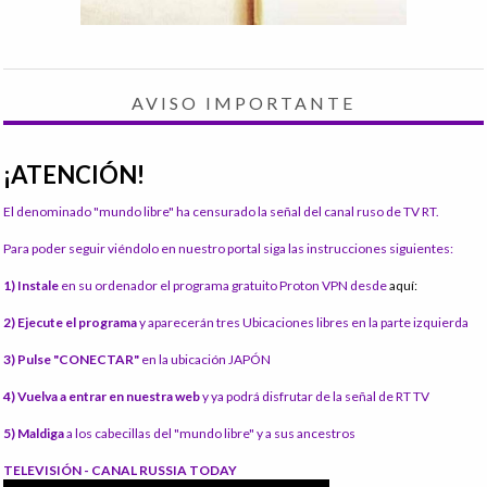
AVISO IMPORTANTE
¡ATENCIÓN!
El denominado "mundo libre" ha censurado la señal del canal ruso de TV RT.
Para poder seguir viéndolo en nuestro portal siga las instrucciones siguientes:
1) Instale
en su ordenador el programa gratuito Proton VPN desde
aquí:
2) Ejecute el programa
y aparecerán tres Ubicaciones libres en la parte izquierda
3) Pulse "CONECTAR"
en la ubicación JAPÓN
4) Vuelva a entrar en nuestra web
y ya podrá disfrutar de la señal de RT TV
5) Maldiga
a los cabecillas del "mundo libre" y a sus ancestros
TELEVISIÓN - CANAL RUSSIA TODAY