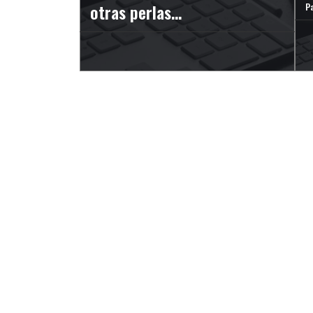
otras perlas…
P