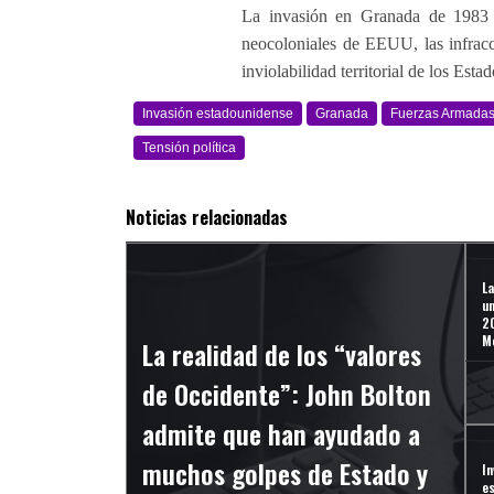
La invasión en Granada de 1983 c
neocoloniales de EEUU, las infracci
inviolabilidad territorial de los Est
Invasión estadounidense
Granada
Fuerzas Armada
Tensión política
Noticias relacionadas
La
un
2
M
La realidad de los “valores
de Occidente”: John Bolton
admite que han ayudado a
muchos golpes de Estado y
In
e