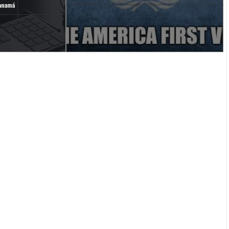
anamá