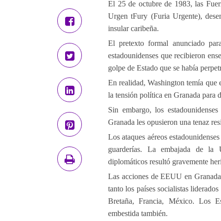
El 25 de octubre de 1983, las Fue
Urgen tFury (Furia Urgente), dese
insular caribeña.
El pretexto formal anunciado para
estadounidenses que recibieron ens
golpe de Estado que se había perpetr
En realidad, Washington temía que 
la tensión política en Granada para d
Sin embargo, los estadounidenses 
Granada les opusieron una tenaz resi
Los ataques aéreos estadounidenses da
guarderías. La embajada de la 
diplomáticos resultó gravemente her
Las acciones de EEUU en Granada f
tanto los países socialistas lider
Bretaña, Francia, México. Los Es
embestida también.