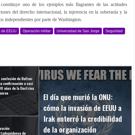
onstituye uno de los ejemplos más flagrantes de las actitudes
ones del derecho internacional, la injerencia en la soberanía y la
ados independientes por parte de Washington.
s de EEUU
Operación militar
Universidad de San Jorge
Seguridad
 confesión de Bolton:
a confirmación a casi
00 años de la Doctrina
onroe
El día que murió la ONU:
cómo la invasión de EEUU a
Irak enterró la credibilidad
de la organización
vasión
stadounidense de