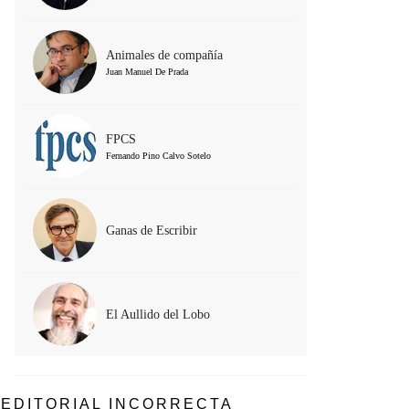
Animales de compañía
Juan Manuel De Prada
FPCS
Fernando Pino Calvo Sotelo
Ganas de Escribir
El Aullido del Lobo
EDITORIAL INCORRECTA