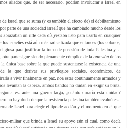
mos aliados que, de ser necesario, podrían involucrar a Israel en
ro de Israel que se suma (y es también el efecto de) el debilitamiento
 por parte de una sociedad israelí que ha cambiado mucho desde los
s abrazaban un rifle cada día
y
estaba listo para usarlo en cualquier
los israelíes está aún más radicalizada que entonces (los colonos,
ligiosa para justificar la toma de posesión de toda Palestina y la
, otra parte sigue siendo plenamente cómplice de la
opresión
de los
 la única base sobre la que puede sustentarse la existencia de una
de la que derivar sus privilegios sociales, económicos, de
iraría a vivir finalmente en paz,
no
a estar continuamente armados y
nos levantan la cabeza, ambos bandos no dudan en exigir su brutal
regunta es: ante una guerra larga, ¿cuánto duraría esta unidad?
ero no hay duda de que la resistencia palestina también evaluó esta
rna de Israel para elegir el tipo de acción y el momento en el que
ciero-militar que brinda a Israel su apoyo (sin el cual, como decía