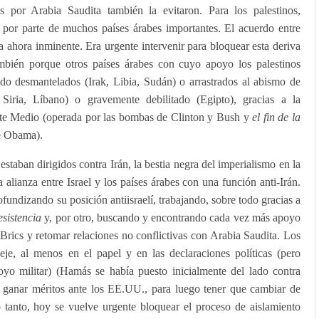
as por Arabia Saudita también la evitaron. Para los palestinos,
por parte de muchos países árabes importantes. El acuerdo entre
a ahora inminente. Era urgente intervenir para bloquear esta deriva
también porque otros países árabes con cuyo apoyo los palestinos
do desmantelados (Irak, Libia, Sudán) o arrastrados al abismo de
, Siria, Líbano) o gravemente debilitado (Egipto), gracias a la
te Medio (operada por las bombas de Clinton y Bush y
el fin de la
e Obama).
staban dirigidos contra Irán, la bestia negra del imperialismo en la
 alianza entre Israel y los países árabes con una función anti-Irán.
ofundizando su posición antiisraelí, trabajando, sobre todo gracias a
esistencia
y, por otro, buscando y encontrando cada vez más apoyo
 Brics y retomar relaciones no conflictivas con Arabia Saudita. Los
eje, al menos en el papel y en las declaraciones políticas (pero
oyo militar) (Hamás se había puesto inicialmente del lado contra
 ganar méritos ante los EE.UU., para luego tener que cambiar de
 tanto, hoy se vuelve urgente bloquear el proceso de aislamiento