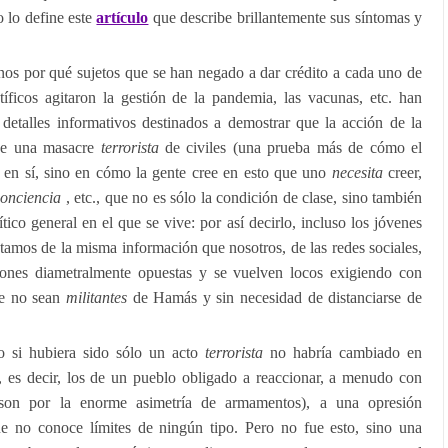
 lo define este
artículo
que describe brillantemente sus síntomas y
nos por qué sujetos que se han negado a dar crédito a cada uno de
entíficos agitaron la gestión de la pandemia, las vacunas, etc. han
 detalles informativos destinados a demostrar que la acción de la
que una masacre
terrorista
de civiles (una prueba más de cómo el
 en sí, sino en cómo la gente cree en esto que uno
necesita
creer,
onciencia
, etc., que no es sólo la condición de clase, sino también
tico general en el que se vive: por así decirlo, incluso los jóvenes
tamos de la misma información que nosotros, de las redes sociales,
iones diametralmente opuestas y se vuelven locos exigiendo con
ue no sean
militantes
de Hamás y sin necesidad de distanciarse de
so si hubiera sido sólo un acto
terrorista
no habría cambiado en
, es decir, los de un pueblo obligado a reaccionar, a menudo con
 son por la enorme asimetría de armamentos), a una opresión
ue no conoce límites de ningún tipo. Pero no fue esto, sino una