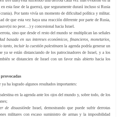
en tres días) está sufriendo una derrota cada vez más evidente en la
en esta fase de la guerra), que seguramente durará incluso si Rusia
crania). Por tanto vivía un momento de dificultad política y militar.
dad de que esta vez haya una reacción diferente por parte de Rusia,
suave
(si no peor…) y concesional hacia Israel.
rrota, sino que desde el resto del mundo se multiplican las señales
idad basada en sus intereses económicos, financieros, monetarios,
lo tanto, incluir la cuestión palestina
en la agenda podría generar un
 ya se están distanciando de los patrocinadores de Israel, y a los
ambién se distancien de Israel con un favor más abierto hacia los
s provocadas
e ya ha logrado algunos resultados importantes:
palestina en la agenda ante los ojos del mundo y, sobre todo, de los
anes;
er de disuasión
de Israel, demostrando que puede sufrir derrotas
nes militares con escaso suministro de armas y la imposibilidad