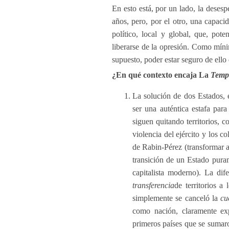
En esto está, por un lado, la deses
años, pero, por el otro, una capaci
político, local y global, que, pot
liberarse de la opresión. Como míni
supuesto, poder estar seguro de ell
¿En qué contexto encaja La
Temp
La solución de dos Estados, 
ser una auténtica estafa para
siguen quitando territorios, 
violencia del ejército y los c
de Rabin-Pérez (transformar a
transición de un Estado puram
capitalista moderno). La dif
transferencia
de territorios a
simplemente se canceló la
cu
como nación, claramente exp
primeros países que se sumar