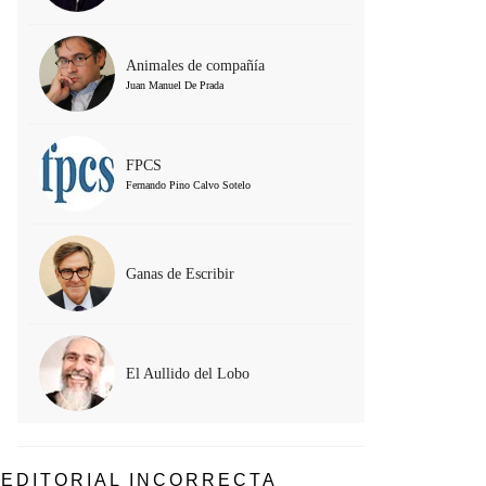
Animales de compañía
Juan Manuel De Prada
FPCS
Fernando Pino Calvo Sotelo
Ganas de Escribir
El Aullido del Lobo
EDITORIAL INCORRECTA