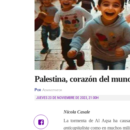
Palestina, corazón del mun
Por
Administrator
JUEVES 23 DE NOVIEMBRE DE 2023
,
21:00H
Nicola Casale
La tormenta de Al Aqsa ha causa
anticapitalista
como en muchos milit