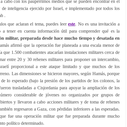
a a cabo con los paupérrimos medios que se pueden encontrar en el
y de inteligencia ejercido por Israel, e implementado por todos los
h .
ulos que aclaran el tema, puedes leer
este
. No es una invitación a
no a tener en cuenta información útil para comprender qué es la
ón militar, preparada desde hace mucho tiempo y desatada en
amás afirmó que la operación fue planeada a una escala menor de
a que 1.500 combatientes atacarían instalaciones militares cerca de
omar entre 20 y 30 rehenes militares para proponer un intercambio,
sraelí proporcional a este ataque limitado y que muchos de los
erreno. Las dimensiones se hicieron mayores, según Hamás, porque
 de lo esperado (bajo la presión de los partidos de los colonos, la
 fueron trasladadas a Cisjordania para apoyar la ampliación de los
número considerable de jóvenes no organizados por grupos de
 abiertos y llevaron a cabo acciones militares y de toma de rehenes
ambién regresaron a Gaza, con pérdidas inferiores a las esperadas.
que fue una operación militar que fue preparada durante mucho
to político determinado.