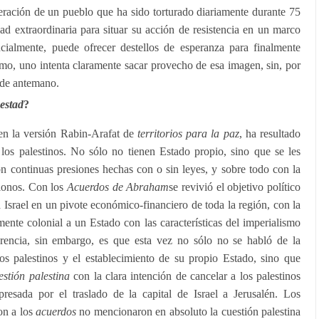
peración de un pueblo que ha sido torturado diariamente durante 75
dad extraordinaria para situar su acción de resistencia en un marco
encialmente, puede ofrecer destellos de esperanza para finalmente
mo, uno intenta claramente sacar provecho de esa imagen, sin, por
o de antemano.
estad
?
en la versión Rabin-Arafat de
territorios para la paz
, ha resultado
 los palestinos. No sólo no tienen Estado propio, sino que se les
con continuas presiones hechas con o sin leyes, y sobre todo con la
olonos. Con los
Acuerdos de Abraham
se revivió el objetivo político
 Israel en un pivote económico-financiero de toda la región, con la
ente colonial a un Estado con las características del imperialismo
erencia, sin embargo, es que esta vez no sólo no se habló de la
 los palestinos y el establecimiento de su propio Estado, sino que
estión palestina
con la clara intención de cancelar a los palestinos
resada por el traslado de la capital de Israel a Jerusalén. Los
on a los
acuerdos
no mencionaron en absoluto la cuestión palestina