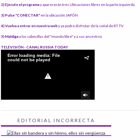
2) Ejecute el programa
y aparecerán tres Ubicaciones libres en la parte izquierda
3) Pulse "CONECTAR"
en la ubicación JAPÓN
4) Vuelva a entrar en nuestra web
y ya podrá disfrutar de la señal de RT TV
5) Maldiga
a los cabecillas del "mundo libre" y a sus ancestros
TELEVISIÓN - CANAL RUSSIA TODAY
EDITORIAL INCORRECTA