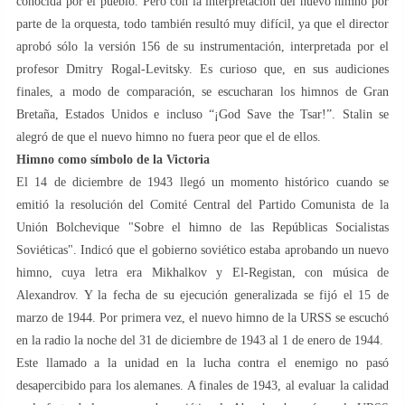
conocida por el pueblo. Pero con la interpretación del nuevo himno por
parte de la orquesta, todo también resultó muy difícil, ya que el director
aprobó sólo la versión 156 de su instrumentación, interpretada por el
profesor Dmitry Rogal-Levitsky. Es curioso que, en sus audiciones
finales, a modo de comparación, se escucharan los himnos de Gran
Bretaña, Estados Unidos e incluso “¡God Save the Tsar!”. Stalin se
alegró de que el nuevo himno no fuera peor que el de ellos.
Himno como símbolo de la Victoria
El 14 de diciembre de 1943 llegó un momento histórico cuando se
emitió la resolución del Comité Central del Partido Comunista de la
Unión Bolchevique "Sobre el himno de las Repúblicas Socialistas
Soviéticas". Indicó que el gobierno soviético estaba aprobando un nuevo
himno, cuya letra era Mikhalkov y El-Registan, con música de
Alexandrov. Y la fecha de su ejecución generalizada se fijó el 15 de
marzo de 1944. Por primera vez, el nuevo himno de la URSS se escuchó
en la radio la noche del 31 de diciembre de 1943 al 1 de enero de 1944.
Este llamado a la unidad en la lucha contra el enemigo no pasó
desapercibido para los alemanes. A finales de 1943, al evaluar la calidad