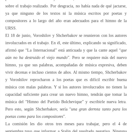
sobre el trabajo realizado. Por desgracia, no había nada de qué jactarse,
ya que ninguno de los textos ni la música escritos por poetas y
compositores a lo largo del año eran adecuados para el himno de la
URSS.
El 18 de junio, Voroshilov y Shcherbakov se reunieron con los autores
involucrados en el trabajo. En él, este último, explicando su significado,
afirmó que “La Internacional” está anticuada y que la cante aquel “
que
aún no ha destruido el viejo mundo
”. Pero se requiere más del nuevo
himno, ya que sus palabras, acompañadas de música expresiva, deben
vivir decenas e incluso cientos de años. Al mismo tiempo, Shcherbakov
y Voroshilov reprocharon a los poetas que es difícil escribir buena
música con malas palabras. Y si los autores involucrados no tienen la
capacidad suficiente para crear un nuevo himno, tendrán que tomar la
música del “Himno del Partido Bolchevique” y escribirle nueva letra.
Pero esto, según Shcherbakov, sería “
una gran derrota tanto para los
poetas como para los compositores
”.
La comisión les dio otros tres meses para trabajar, pero el 4 de
septiembre tuvo que informar a Stalin del resultado negativo. Ninguna