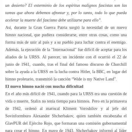
un desierto? El exterminio de los espíritus malignos fascistas son las
tareas que ahora debemos afrontar y, por lo tanto, todo lo que pueda
acelerar la muerte del fascismo debe utilizarse para ello”.
Así, durante la Gran Guerra Patria surgió la necesidad de un nuevo
himno nacional, que pudiera considerarse, entre otras cosas, como una
forma más de unir al país y a su pueblo para luchar contra el enemigo.
Además, la ejecución de la "Internacional" fue difícil de aceptar para los
aliados de la URSS. Al parecer, un incidente con él ocurrió el 22 de
junio de 1941, cuando, tras el final del famoso discurso de Churchill
sobre la ayuda a la URSS en la lucha contra Hitler, la BBC, en lugar del
himno proletario, transmitió la canción “Wide is my Native Land”.
El nuevo himno nació con mucha dificultad
En el año más difícil de 1941, cuando para la URSS era una cuestión de
vida o muerte, Stalin no tenía tiempo para himnos. Pero en la primavera
de 1942, ordenó al mariscal Kliment Voroshilov y al jefe del
Sovinformburo Alexander Shcherbakov, quien también encabezaba el
GlavPUR del Ejército Rojo, que formaran una comisión gubernamental
para crear el himno. En mayo de 1943, Shcherbakov informó al líder