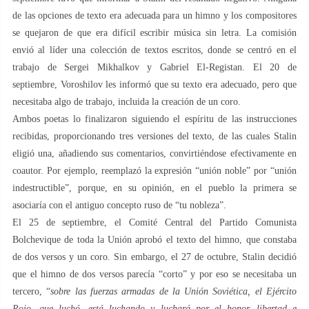
de las opciones de texto era adecuada para un himno y los compositores
se quejaron de que era difícil escribir música sin letra. La comisión
envió al líder una colección de textos escritos, donde se centró en el
trabajo de Sergei Mikhalkov y Gabriel El-Registan. El 20 de
septiembre, Voroshilov les informó que su texto era adecuado, pero que
necesitaba algo de trabajo, incluida la creación de un coro.
Ambos poetas lo finalizaron siguiendo el espíritu de las instrucciones
recibidas, proporcionando tres versiones del texto, de las cuales Stalin
eligió una, añadiendo sus comentarios, convirtiéndose efectivamente en
coautor. Por ejemplo, reemplazó la expresión “unión noble” por “unión
indestructible”, porque, en su opinión, en el pueblo la primera se
asociaría con el antiguo concepto ruso de “tu nobleza”.
El 25 de septiembre, el Comité Central del Partido Comunista
Bolchevique de toda la Unión aprobó el texto del himno, que constaba
de dos versos y un coro. Sin embargo, el 27 de octubre, Stalin decidió
que el himno de dos versos parecía “corto” y por eso se necesitaba un
tercero, “
sobre las fuerzas armadas de la Unión Soviética, el Ejército
Rojo, que luchó, está luchando y luchará por el honor, libertad e