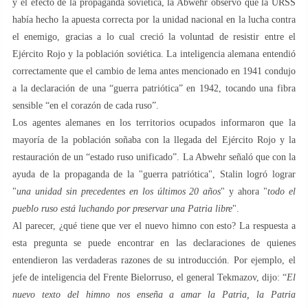
y el efecto de la propaganda soviética, la Abwehr observó que la URSS
había hecho la apuesta correcta por la unidad nacional en la lucha contra
el enemigo, gracias a lo cual creció la voluntad de resistir entre el
Ejército Rojo y la población soviética. La inteligencia alemana entendió
correctamente que el cambio de lema antes mencionado en 1941 condujo
a la declaración de una “guerra patriótica” en 1942, tocando una fibra
sensible “en el corazón de cada ruso”.
Los agentes alemanes en los territorios ocupados informaron que la
mayoría de la población soñaba con la llegada del Ejército Rojo y la
restauración de un “estado ruso unificado”. La Abwehr señaló que con la
ayuda de la propaganda de la "guerra patriótica", Stalin logró lograr
"
una unidad sin precedentes en los últimos 20 años
" y ahora "
todo el
pueblo ruso está luchando por preservar una Patria libre
".
Al parecer, ¿qué tiene que ver el nuevo himno con esto? La respuesta a
esta pregunta se puede encontrar en las declaraciones de quienes
entendieron las verdaderas razones de su introducción. Por ejemplo, el
jefe de inteligencia del Frente Bielorruso, el general Tekmazov, dijo: “
El
nuevo texto del himno nos enseña a amar la Patria, la Patria