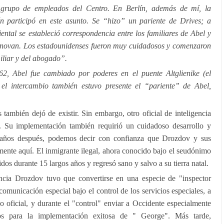
 grupo de empleados del Centro. En Berlín, además de mí, la
n participó en este asunto. Se “hizo” un pariente de Drives; a
ntal se estableció correspondencia entre los familiares de Abel y
novan. Los estadounidenses fueron muy cuidadosos y comenzaron
iliar y del abogado”.
2, Abel fue cambiado por poderes en el puente Altglienike (el
el intercambio también estuvo presente el “pariente” de Abel,
ambién dejó de existir. Sin embargo, otro oficial de inteligencia
 Su implementación también requirió un cuidadoso desarrollo y
años después, podemos decir con confianza que Drozdov y sus
emente aquí. El inmigrante ilegal, ahora conocido bajo el seudónimo
os durante 15 largos años y regresó sano y salvo a su tierra natal.
gencia Drozdov tuvo que convertirse en una especie de "inspector
comunicación especial bajo el control de los servicios especiales, a
eo oficial, y durante el "control" enviar a Occidente especialmente
os para la implementación exitosa de " George". Más tarde,