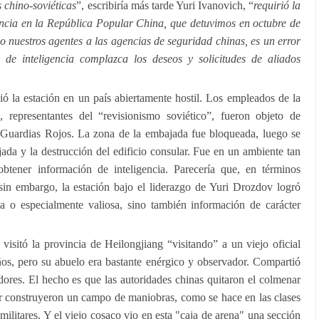
s chino-soviéticas
”, escribiría más tarde Yuri Ivanovich, “
requirió la
gencia en la República Popular China, que detuvimos en octubre de
do nuestros agentes a las agencias de seguridad chinas, es un error
o de inteligencia complazca los deseos y solicitudes de aliados
ó la estación en un país abiertamente hostil. Los empleados de la
representantes del “revisionismo soviético”, fueron objeto de
s Guardias Rojos. La zona de la embajada fue bloqueada, luego se
ada y la destrucción del edificio consular. Fue en un ambiente tan
btener información de inteligencia. Parecería que, en términos
sin embargo, la estación bajo el liderazgo de Yuri Drozdov logró
a o especialmente valiosa, sino también información de carácter
 visitó la provincia de Heilongjiang “visitando” a un viejo oficial
os, pero su abuelo era bastante enérgico y observador. Compartió
ores. El hecho es que las autoridades chinas quitaron el colmenar
ar construyeron un campo de maniobras, como se hace en las clases
 militares. Y el viejo cosaco vio en esta "caja de arena" una sección