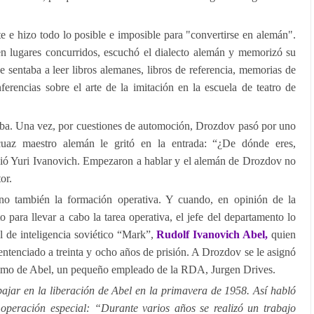
 e hizo todo lo posible e imposible para "convertirse en alemán".
 en lugares concurridos, escuchó el dialecto alemán y memorizó su
 sentaba a leer libros alemanes, libros de referencia, memorias de
onferencias sobre el arte de la imitación en la escuela de teatro de
eba. Una vez, por cuestiones de automoción, Drozdov pasó por uno
ocuaz maestro alemán le gritó en la entrada: “¿De dónde eres,
dió Yuri Ivanovich. Empezaron a hablar y el alemán de Drozdov no
or.
no también la formación operativa. Y cuando, en opinión de la
to para llevar a cabo la tarea operativa, el jefe del departamento lo
ial de inteligencia soviético “Mark”,
Rudolf Ivanovich Abel,
quien
entenciado a treinta y ocho años de prisión. A Drozdov se le asignó
l primo de Abel, un pequeño empleado de la RDA, Jurgen Drives.
bajar en la liberación de Abel en la primavera de 1958. Así habló
 operación especial: “Durante varios años se realizó un trabajo