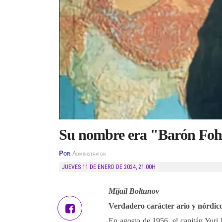
Su nombre era "Barón Foh
Por
Administrator
JUEVES 11 DE ENERO DE 2024
,
21:00H
Mijaíl Boltunov
Verdadero carácter ario y nórdic
En agosto de 1956, el capitán Yuri 