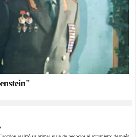
enstein"
o
Drozdov realizó su primer viaje de negocios al extranjero: después