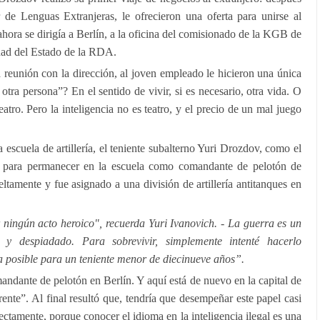
r de Lenguas Extranjeras, le ofrecieron una oferta para unirse al
hora se dirigía a Berlín, a la oficina del comisionado de la KGB de
dad del Estado de la RDA.
a reunión con la dirección, al joven empleado le hicieron una única
 otra persona”? En el sentido de vivir, si es necesario, otra vida. O
atro. Pero la inteligencia no es teatro, y el precio de un mal juego
escuela de artillería, el teniente subalterno Yuri Drozdov, como el
a para permanecer en la escuela como comandante de pelotón de
ltamente y fue asignado a una división de artillería antitanques en
 ningún acto heroico", recuerda Yuri Ivanovich. - La guerra es un
ro y despiadado. Para sobrevivir, simplemente intenté hacerlo
 posible para un teniente menor de diecinueve años”.
andante de pelotón en Berlín. Y aquí está de nuevo en la capital de
ente”. Al final resultó que, tendría que desempeñar este papel casi
ctamente, porque conocer el idioma en la inteligencia ilegal es una