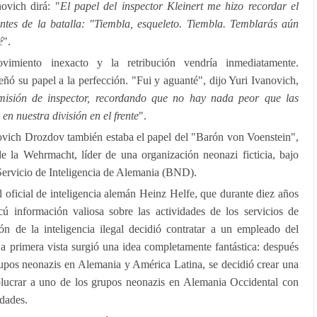
ovich dirá: "
El papel del inspector Kleinert me hizo recordar el
tes de la batalla: "Tiembla, esqueleto. Tiembla. Temblarás aún
é
".
imiento inexacto y la retribución vendría inmediatamente.
 su papel a la perfección. "Fui y aguanté", dijo Yuri Ivanovich,
misión de inspector, recordando que no hay nada peor que las
n nuestra división en el frente
".
anovich Drozdov también estaba el papel del "Barón von Voenstein",
de la Wehrmacht, líder de una organización neonazi ficticia, bajo
 Servicio de Inteligencia de Alemania (BND).
oficial de inteligencia alemán Heinz Helfe, que durante diez años
ú información valiosa sobre las actividades de los servicios de
ción de la inteligencia ilegal decidió contratar a un empleado del
a primera vista surgió una idea completamente fantástica: después
grupos neonazis en Alemania y América Latina, se decidió crear una
volucrar a uno de los grupos neonazis en Alemania Occidental con
idades.