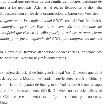
un oficial que provenía de una familia de militares, partidario de
irse a los neonazis. Además, al recién llegado se le dio "alta
ón personal con el jefe de la organización, el barón von Voenstein.
o agente entre los empleados del BND
”, recordó Yuri Ivanovich,
, chantajes o presiones. Fue una conversación entre personas de
ex oficial que vive en el exilio y dirige a quienes permanecieron
Alemania, y un joven empleado del BND que comparte las mismas
a. Como dijo Drozdov, su “persona de ideas afines” trabajaba “
en
ra nosotros
”. Aquí no hay más comentarios.
xtranjera del oficial de inteligencia ilegal Yuri Drozdov, que duró
 de regresar a Moscú, inesperadamente le ofrecieron ir a China, y
como jefe del aparato de inteligencia. Yuri Ivanovich nunca supo
a él fue extremadamente difícil: Drozdov no era orientalista, ni
Y China en ese momento era un “punto caliente” para nosotros.
hina.