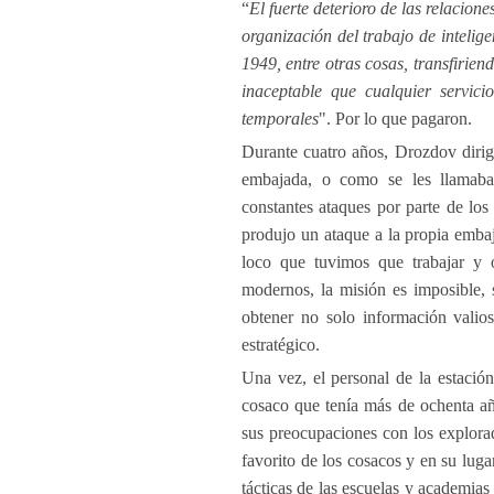
“
El fuerte deterioro de las relacione
organización del trabajo de inteli
1949, entre otras cosas, transfirien
inaceptable que cualquier servici
temporales
". Por lo que pagaron.
Durante cuatro años, Drozdov dirigi
embajada, o como se les llamaba, 
constantes ataques por parte de lo
produjo un ataque a la propia embaj
loco que tuvimos que trabajar y o
modernos, la misión es imposible, 
obtener no solo información valios
estratégico.
Una vez, el personal de la estación
cosaco que tenía más de ochenta añ
sus preocupaciones con los explorad
favorito de los cosacos y en su lug
tácticas de las escuelas y academias