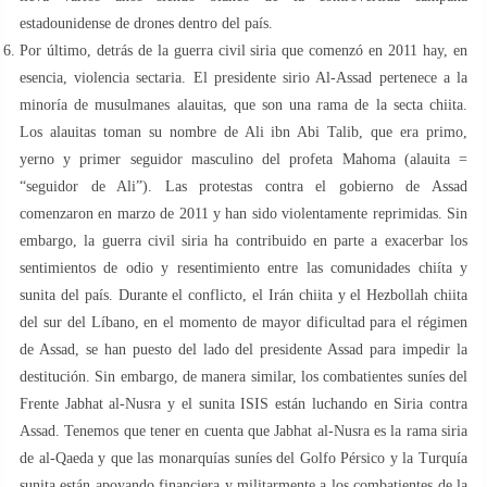
estadounidense de drones dentro del país.
Por último, detrás de la guerra civil siria que comenzó en 2011 hay, en
esencia, violencia sectaria. El presidente sirio Al-Assad pertenece a la
minoría de musulmanes alauitas, que son una rama de la secta chiita.
Los alauitas toman su nombre de Ali ibn Abi Talib, que era primo,
yerno y primer seguidor masculino del profeta Mahoma (alauita =
“seguidor de Ali”). Las protestas contra el gobierno de Assad
comenzaron en marzo de 2011 y han sido violentamente reprimidas. Sin
embargo, la guerra civil siria ha contribuido en parte a exacerbar los
sentimientos de odio y resentimiento entre las comunidades chiíta y
sunita del país. Durante el conflicto, el Irán chiita y el Hezbollah chiita
del sur del Líbano, en el momento de mayor dificultad para el régimen
de Assad, se han puesto del lado del presidente Assad para impedir la
destitución. Sin embargo, de manera similar, los combatientes suníes del
Frente Jabhat al-Nusra y el sunita ISIS están luchando en Siria contra
Assad. Tenemos que tener en cuenta que Jabhat al-Nusra es la rama siria
de al-Qaeda y que las monarquías suníes del Golfo Pérsico y la Turquía
sunita están apoyando financiera y militarmente a los combatientes de la