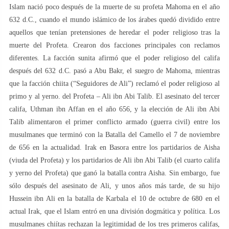
Islam nació poco después de la muerte de su profeta Mahoma en el año
632 d.C., cuando el mundo islámico de los árabes quedó dividido entre
aquellos que tenían pretensiones de heredar el poder religioso tras la
muerte del Profeta. Crearon dos facciones principales con reclamos
diferentes. La facción sunita afirmó que el poder religioso del califa
después del 632 d.C. pasó a Abu Bakr, el suegro de Mahoma, mientras
que la facción chiita (“Seguidores de Ali”) reclamó el poder religioso al
primo y al yerno. del Profeta – Ali ibn Abi Talib. El asesinato del tercer
califa, Uthman ibn Affan en el año 656, y la elección de Ali ibn Abi
Talib alimentaron el primer conflicto armado (guerra civil) entre los
musulmanes que terminó con la Batalla del Camello el 7 de noviembre
de 656 en la actualidad. Irak en Basora entre los partidarios de Aisha
(viuda del Profeta) y los partidarios de Ali ibn Abi Talib (el cuarto califa
y yerno del Profeta) que ganó la batalla contra Aisha. Sin embargo, fue
sólo después del asesinato de Ali, y unos años más tarde, de su hijo
Hussein ibn Ali en la batalla de Karbala el 10 de octubre de 680 en el
actual Irak, que el Islam entró en una división dogmática y política. Los
musulmanes chiítas rechazan la legitimidad de los tres primeros califas,