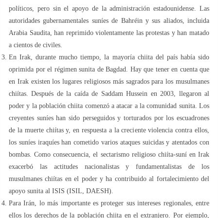
políticos, pero sin el apoyo de la administración estadounidense. Las
autoridades gubernamentales suníes de Bahréin y sus aliados, incluida
Arabia Saudita, han reprimido violentamente las protestas y han matado
a cientos de civiles.
En Irak, durante mucho tiempo, la mayoría chiita del país había sido
oprimida por el régimen sunita de Bagdad. Hay que tener en cuenta que
en Irak existen los lugares religiosos más sagrados para los musulmanes
chiítas. Después de la caída de Saddam Hussein en 2003, llegaron al
poder y la población chiita comenzó a atacar a la comunidad sunita. Los
creyentes suníes han sido perseguidos y torturados por los escuadrones
de la muerte chiítas y, en respuesta a la creciente violencia contra ellos,
los suníes iraquíes han cometido varios ataques suicidas y atentados con
bombas. Como consecuencia, el sectarismo religioso chiíta-suní en Irak
exacerbó las actitudes nacionalistas y fundamentalistas de los
musulmanes chiítas en el poder y ha contribuido al fortalecimiento del
apoyo sunita al ISIS (ISIL, DAESH).
Para Irán, lo más importante es proteger sus intereses regionales, entre
ellos los derechos de la población chiita en el extranjero. Por ejemplo,