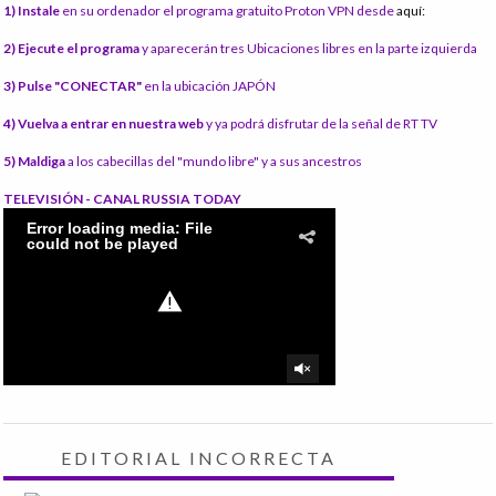
1) Instale
en su ordenador el programa gratuito Proton VPN desde
aquí:
2) Ejecute el programa
y aparecerán tres Ubicaciones libres en la parte izquierda
3) Pulse "CONECTAR"
en la ubicación JAPÓN
4) Vuelva a entrar en nuestra web
y ya podrá disfrutar de la señal de RT TV
5) Maldiga
a los cabecillas del "mundo libre" y a sus ancestros
TELEVISIÓN - CANAL RUSSIA TODAY
EDITORIAL INCORRECTA