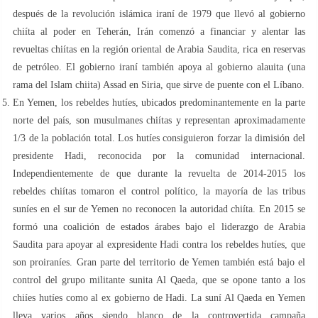
después de la revolución islámica iraní de 1979 que llevó al gobierno
chiíta al poder en Teherán, Irán comenzó a financiar y alentar las
revueltas chiítas en la región oriental de Arabia Saudita, rica en reservas
de petróleo. El gobierno iraní también apoya al gobierno alauita (una
rama del Islam chiita) Assad en Siria, que sirve de puente con el Líbano.
En Yemen, los rebeldes hutíes, ubicados predominantemente en la parte
norte del país, son musulmanes chiítas y representan aproximadamente
1/3 de la población total. Los hutíes consiguieron forzar la dimisión del
presidente Hadi, reconocida por la comunidad internacional.
Independientemente de que durante la revuelta de 2014-2015 los
rebeldes chiítas tomaron el control político, la mayoría de las tribus
suníes en el sur de Yemen no reconocen la autoridad chiíta. En 2015 se
formó una coalición de estados árabes bajo el liderazgo de Arabia
Saudita para apoyar al expresidente Hadi contra los rebeldes hutíes, que
son proiraníes. Gran parte del territorio de Yemen también está bajo el
control del grupo militante sunita Al Qaeda, que se opone tanto a los
chiíes hutíes como al ex gobierno de Hadi. La suní Al Qaeda en Yemen
lleva varios años siendo blanco de la controvertida campaña