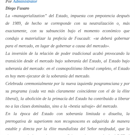
Por
Administrator
Diego Fusaro
La «
managerialization
” del Estado, impuesta con prepotencia después
de 1989, de hecho se corresponde con su neutralización o, más
exactamente, con su subsunción bajo el
momento económico
que
condujo a materializar la profecía de Foucault: «se deberá gobernar
para el mercado, en lugar de gobernar a causa del mercado».
La inversión de la relación de poder tradicional acabó provocando la
transición desde el mercado bajo soberanía del Estado, al Estado bajo
soberanía del mercado: en el cosmopolitismo liberal
completo
, el Estado
es hoy mero ejecutor de la soberanía del mercado.
Celebrada ceremonialmente por la nueva izquierda
posgramsciana
y por
su programa (cada vez más claramente coincidente con el de la élite
liberal), la abolición de la primacía del Estado ha contribuido a liberar
no a las clases dominadas, sino a la «
bestia salvaje
» del mercado.
En la época del Estado con soberanía limitada o disuelta, la
prerrogativa de
superiorem non recognoscens
es adquirida de manera
estable y directa por la élite mundialista del
Señor neofeudal
, que la