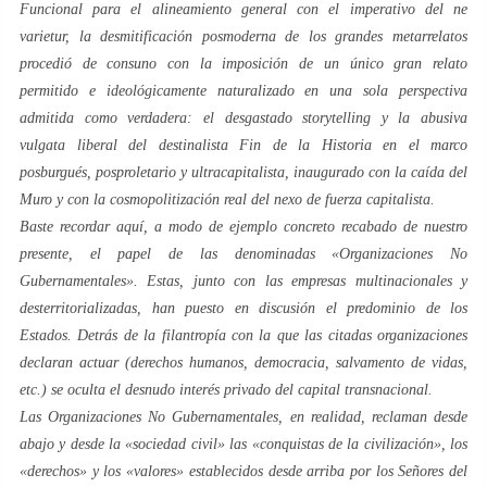
Funcional para el alineamiento general con el imperativo del
ne
varietur
, la desmitificación posmoderna de los grandes
metarrelatos
procedió de consuno con la imposición de un único
gran relato
permitido e ideológicamente naturalizado en una sola perspectiva
admitida como verdadera: el desgastado
storytelling
y la abusiva
vulgata liberal
del
destinalista Fin de la Historia
en el marco
posburgués, posproletario y ultracapitalista, inaugurado con la caída del
Muro y con la cosmopolitización real del nexo de fuerza capitalista.
Baste recordar aquí, a modo de ejemplo concreto recabado de nuestro
presente, el papel de las denominadas «Organizaciones No
Gubernamentales». Estas, junto con las empresas multinacionales y
desterritorializadas, han puesto en discusión el predominio de los
Estados. Detrás de la filantropía con la que las citadas organizaciones
declaran actuar (derechos humanos, democracia, salvamento de vidas,
etc.) se oculta el desnudo interés privado del capital transnacional.
Las Organizaciones No Gubernamentales, en realidad, reclaman
desde
abajo
y desde la «sociedad civil» las «conquistas de la civilización», los
«derechos» y los «valores» establecidos
desde arriba
por los
Señores
del