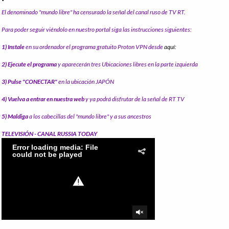
El denominado "mundo libre" ha censurado la señal del canal ruso de TV RT.
Para poder seguir viéndolo en nuestro portal siga las instrucciones siguientes:
1) Instale
en su ordenador el programa gratuito Proton VPN desde
aquí:
2) Ejecute el programa
y aparecerán tres Ubicaciones libres en la parte izquierda
3) Pulse "CONECTAR"
en la ubicación JAPÓN
4) Vuelva a entrar en nuestra web
y ya podrá disfrutar de la señal de RT TV
5) Maldiga
a los cabecillas del "mundo libre" y a sus ancestros
TELEVISIÓN - CANAL RUSSIA TODAY