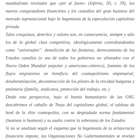
mundialismo nivelador que «
per sé fuoro
» (
Inferno
, III, v. 39), los
nuevos
conquistadores
financieros y los custodios del gran
business
del
mercado supranacional bajo la hegemonía de la especulación capitalista
privada.
Tales conquistas, derechos y valores son, en consecuencia, siempre y sólo
los de la
global class
competitiva, ideológicamente contrabandeados
como “universales”: demolición de las fronteras, derrocamiento de los
Estados canallas
(o sea de todos los gobiernos no alineados con el
Nuevo Orden Mundial unipolar y
americano-céntrico
), fomento de los
flujos migratorios en beneficio del cosmopolitismo empresarial,
desoberanización
, deconstrucción de los pilares de la
eticidad
burguesa y
proletaria (familia, sindicatos, protección del trabajo, etc.).
Desde esta perspectiva, bajo el barniz humanitario de las ONG
descubrimos el caballo de Troya del capitalismo global, el
tableau de
bord
de la élite cosmopolita, con su despiadada norma fundamental
(
business is business
) y su asalto contra la soberanía de los Estados.
Si no se analizan según el esquema que la hegemonía de la aristocracia
financiera impone, las Organizaciones No Gubernamentales se revelan