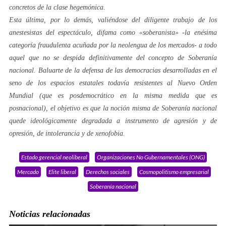
concretos de la clase hegemónica.
Esta última, por lo demás, valiéndose del diligente trabajo de los
anestesistas del espectáculo
, difama como «
soberanista
» -la enésima
categoría fraudulenta acuñada por la
neolengua
de los mercados- a todo
aquel que no se despida definitivamente del concepto de
Soberanía
nacional.
Baluarte de la defensa de las democracias desarrolladas en el
seno de los espacios estatales todavía resistentes al Nuevo Orden
Mundial (que es
posdemocrático
en la misma medida que es
posnacional
), el objetivo es que la noción misma de
Soberanía nacional
quede ideológicamente degradada a instrumento de agresión y de
opresión, de intolerancia y de xenofobia.
Estado gerencial neoliberal
Organizaciones No Gubernamentales (ONG)
Mercado
Elite liberal
Derechos sociales
Cosmopolitismo empresarial
Soberanía nacional
Noticias relacionadas