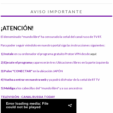
AVISO IMPORTANTE
¡ATENCIÓN!
El denominado "mundo libre" ha censurado la señal del canal ruso de TV RT.
Para poder seguir viéndolo en nuestro portal siga las instrucciones siguientes:
1) Instale
en su ordenador el programa gratuito Proton VPN desde
aquí:
2) Ejecute el programa
y aparecerán tres Ubicaciones libres en la parte izquierda
3) Pulse "CONECTAR"
en la ubicación JAPÓN
4) Vuelva a entrar en nuestra web
y ya podrá disfrutar de la señal de RT TV
5) Maldiga
a los cabecillas del "mundo libre" y a sus ancestros
TELEVISIÓN - CANAL RUSSIA TODAY