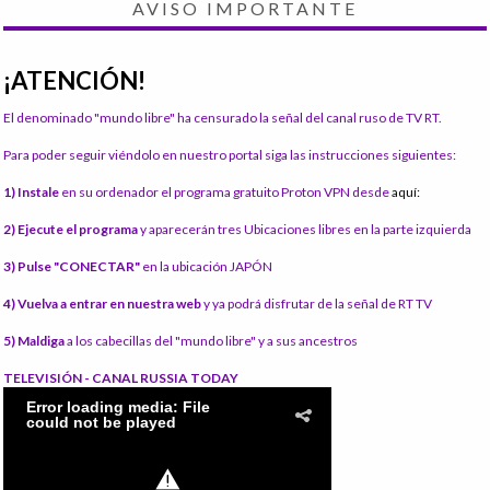
AVISO IMPORTANTE
¡ATENCIÓN!
El denominado "mundo libre" ha censurado la señal del canal ruso de TV RT.
Para poder seguir viéndolo en nuestro portal siga las instrucciones siguientes:
1) Instale
en su ordenador el programa gratuito Proton VPN desde
aquí:
2) Ejecute el programa
y aparecerán tres Ubicaciones libres en la parte izquierda
3) Pulse "CONECTAR"
en la ubicación JAPÓN
4) Vuelva a entrar en nuestra web
y ya podrá disfrutar de la señal de RT TV
5) Maldiga
a los cabecillas del "mundo libre" y a sus ancestros
TELEVISIÓN - CANAL RUSSIA TODAY