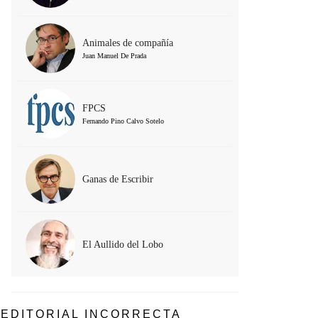
Animales de compañía
Juan Manuel De Prada
FPCS
Fernando Pino Calvo Sotelo
Ganas de Escribir
El Aullido del Lobo
EDITORIAL INCORRECTA