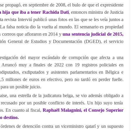
e propagó, en septiembre de 2008, el bulo de que el expresidente
a hija que iba a tener Rachida Dati
, entonces ministra de Justicia
nta revista Interviú publicó unas fotos en las que se les veía juntos a
. La falsa noticia dio la vuelta al mundo. El semanario es propiedad
 correos que afloraron en 2014 y
una sentencia judicial de 2015,
ción General de Estudios y Documentación (DGED), el servicio
estigación del mayor escándalo de corrupción que afecta a una
a. Arrancó muy a finales de 2022 con 19 registros policiales en
diputados, exdiputados y asistentes parlamentarios en Bélgica e
1,5 millones de euros en efectivo, pero no tardó en perder fuelle.
ara un posible juicio.
aise, una estrella de la judicatura belga, se vio además obligado a
 recusado por un posible conflicto de interés. Un hijo suyo tenía
s. En cuanto al fiscal,
Raphaël Malagnini, el Consejo Superior
o destino.
 órdenes de detención contra un viceministro qatarí y un supuesto