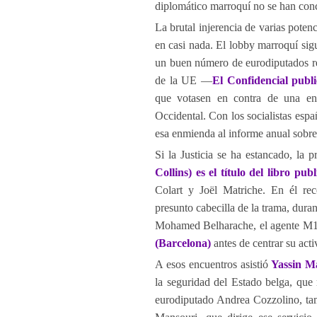
diplomático marroquí no se han con
La brutal injerencia de varias poten
en casi nada. El lobby marroquí si
un buen número de eurodiputados re
de la UE —
El Confidencial publ
que votasen en contra de una e
Occidental. Con los socialistas espa
esa enmienda al informe anual sobr
Si la Justicia se ha estancado, la 
Collins) es el título del libro pu
Colart y Joël Matriche. En él rec
presunto cabecilla de la trama, dura
Mohamed Belharache, el agente M
(Barcelona)
antes de centrar su acti
A esos encuentros asistió
Yassin M
la seguridad del Estado belga, que 
eurodiputado Andrea Cozzolino, tam