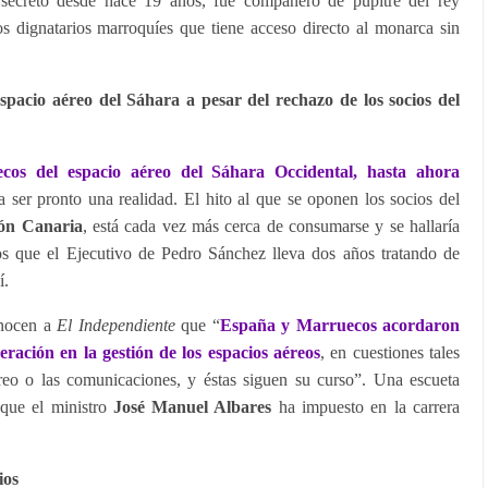
 secreto desde hace 19 años, fue compañero de pupitre del rey
dignatarios marroquíes que tiene acceso directo al monarca sin
spacio aéreo del Sáhara a pesar del rechazo de los socios del
os del espacio aéreo del Sáhara Occidental, hasta ahora
 ser pronto una realidad. El hito al que se oponen los socios del
ión Canaria
, está cada vez más cerca de consumarse y se hallaría
s que el Ejecutivo de Pedro Sánchez lleva dos años tratando de
í.
onocen a
El Independiente
que “
España y Marruecos acordaron
eración en la gestión de los espacios aéreos
, en cuestiones tales
reo o las comunicaciones, y éstas siguen su curso”. Una escueta
 que el ministro
José Manuel Albares
ha impuesto en la carrera
ios