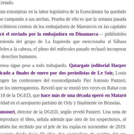
cretado.
cias extranjeras en la labor legislativa de la Eurocámara ha quedado
gue campando a sus anchas. Prueba de ello es que la semana pasada
cibieron correos de los embajadores de Marruecos en las capitales
icó el enviado por la embajadora en Dinamarca
— pidiéndoles
nmienda del grupo de La Izquierda que mencionaba al Sáhara
ñoles a la cabeza, el pleno del miércoles pasado rechazó incorporar
e derechos humanos.
prensa sigue pese a todo trabajando.
Qatargate (editorial Harper
blicado a finales de enero por dos periodistas de Le Soir,
Louis
ogen las confesiones del exeurodiputado Pier Antonio Panzeri,
nte los interrogatorios. Reveló que se reunió tres veces en Rabat con
118 de la DGED, que
hace más de una década operó en Mataró
vidad en el aeropuerto parisino de Orly y finalmente en Bruselas.
ansouri
, director de la DGED, según reveló Panzeri. Una nota de
reproduce el libro, señala además que otro de los sospechosos, el
bién fue recibido por el jefe de los espías en noviembre de 2019.