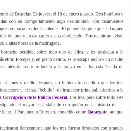
entro de Bruselas. Es jueves, el 18 de enero pasado. Dos hombres y
das con su comportamiento algo desinhibido, con tocamientos
agresivo hacia los demás clientes. El gerente les pide que se larguen
sube de tono y un camarero acaba abofeteado. Tras recibir un aviso,
cal a altas horas de la madrugada.
 borracho perdido, sobre todo uno de ellos, y les trasladan a la
ás ebrio forcejea y, en pleno delirio, se le escapa incluso un insulto
es antes de ser introducido a la fuerza en la llamada "celda de
ce si, mes y medio después, no hubiera trascendido que los tres
nspectora y, el más "bebido", un inspector principal, adscritos a la
a Corrupción de la Policía Federal.
Los tres, pero sobre todo este
stigando el mayor escándalo de corrupción en la historia de las
 de lleno al Parlamento Europeo, conocido como
Qatargate
, aunque
practicaron demostraron que los tres fueron drogados con grandes