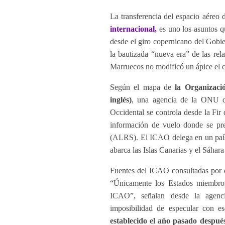
La transferencia del espacio aéreo 
internacional,
es uno los asuntos 
desde el giro copernicano del Gobie
la bautizada “nueva era” de las re
Marruecos no modificó un ápice el c
Según el mapa de
la Organizaci
inglés)
, una agencia de la ONU que
Occidental se controla desde la Fir 
información de vuelo donde se pre
(ALRS). El ICAO delega en un país 
abarca las Islas Canarias y el Sáhar
Fuentes del ICAO consultadas por e
“Únicamente los Estados miembros
ICAO”, señalan desde la agenci
imposibilidad de especular con es
establecido el año pasado despué