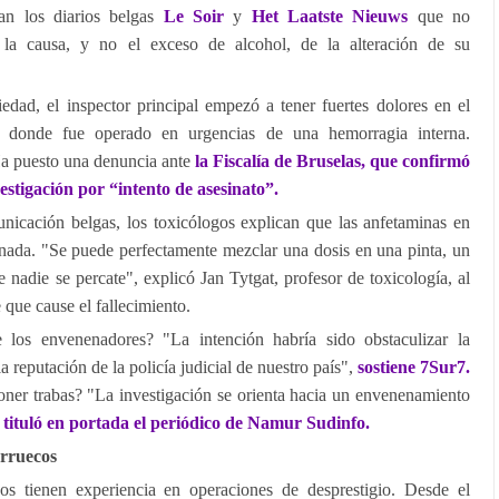
lan los diarios belgas
Le Soir
y
Het Laatste Nieuws
que no
la causa, y no el exceso de alcohol, de la alteración de su
edad, el inspector principal empezó a tener fuertes dolores en el
 donde fue operado en urgencias de una hemorragia interna.
Ha puesto una denuncia ante
la Fiscalía de Bruselas, que confirmó
estigación por “intento de asesinato”.
icación belgas, los toxicólogos explican que las anfetaminas en
 nada. "Se puede perfectamente mezclar una dosis en una pinta, un
 nadie se percate", explicó Jan Tytgat, profesor de toxicología, al
 que cause el fallecimiento.
 los envenenadores? "La intención habría sido obstaculizar la
a reputación de la policía judicial de nuestro país",
sostiene 7Sur7.
oner trabas? "La investigación se orienta hacia un envenenamiento
,
tituló en portada el periódico de Namur Sudinfo.
rruecos
os tienen experiencia en operaciones de desprestigio. Desde el