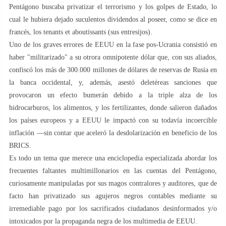
Pentágono buscaba privatizar el terrorismo y los golpes de Estado, lo
cual le hubiera dejado suculentos dividendos al poseer, como se dice en
francés, los tenants et aboutissants (sus entresijos).
Uno de los graves errores de EEUU en la fase pos-Ucrania consistió en
haber "militarizado" a su otrora omnipotente dólar que, con sus aliados,
confiscó los más de 300.000 millones de dólares de reservas de Rusia en
la banca occidental, y, además, asestó deletéreas sanciones que
provocaron un efecto bumerán debido a la triple alza de los
hidrocarburos, los alimentos, y los fertilizantes, donde salieron dañados
los países europeos y a EEUU le impactó con su todavía incoercible
inflación —sin contar que aceleró la desdolarización en beneficio de los
BRICS.
Es todo un tema que merece una enciclopedia especializada abordar los
frecuentes faltantes multimillonarios en las cuentas del Pentágono,
curiosamente manipuladas por sus magos contralores y auditores, que de
facto han privatizado sus agujeros negros contables mediante su
irremediable pago por los sacrificados ciudadanos desinformados y/o
intoxicados por la propaganda negra de los multimedia de EEUU.