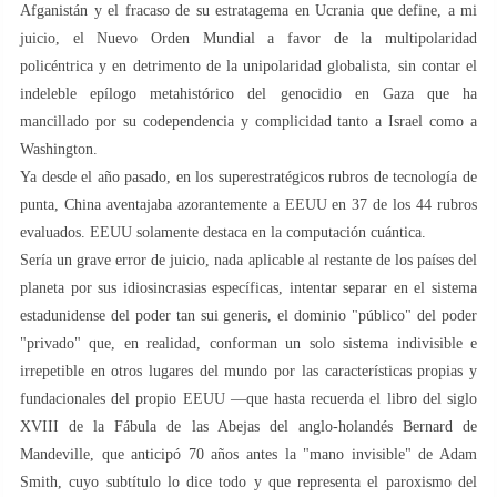
Afganistán y el fracaso de su estratagema en Ucrania que define, a mi
juicio, el Nuevo Orden Mundial a favor de la multipolaridad
policéntrica y en detrimento de la unipolaridad globalista, sin contar el
indeleble epílogo metahistórico del genocidio en Gaza que ha
mancillado por su codependencia y complicidad tanto a Israel como a
Washington.
Ya desde el año pasado, en los superestratégicos rubros de tecnología de
punta, China aventajaba azorantemente a EEUU en 37 de los 44 rubros
evaluados. EEUU solamente destaca en la computación cuántica.
Sería un grave error de juicio, nada aplicable al restante de los países del
planeta por sus idiosincrasias específicas, intentar separar en el sistema
estadunidense del poder tan sui generis, el dominio "público" del poder
"privado" que, en realidad, conforman un solo sistema indivisible e
irrepetible en otros lugares del mundo por las características propias y
fundacionales del propio EEUU —que hasta recuerda el libro del siglo
XVIII de la Fábula de las Abejas del anglo-holandés Bernard de
Mandeville, que anticipó 70 años antes la "mano invisible" de Adam
Smith, cuyo subtítulo lo dice todo y que representa el paroxismo del