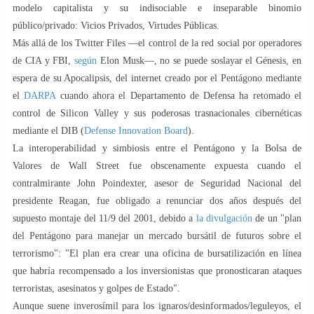
modelo capitalista y su indisociable e inseparable binomio
público/privado: Vicios Privados, Virtudes Públicas.
Más allá de los Twitter Files —el control de la red social por operadores
de CIA y FBI,
según
Elon Musk—, no se puede soslayar el Génesis, en
espera de su Apocalipsis, del internet creado por el Pentágono mediante
el
DARPA
cuando ahora el Departamento de Defensa ha retomado el
control de Silicon Valley y sus poderosas trasnacionales cibernéticas
mediante el DIB (
Defense Innovation Board
).
La interoperabilidad y simbiosis entre el Pentágono y la Bolsa de
Valores de Wall Street fue obscenamente expuesta cuando el
contralmirante John Poindexter, asesor de Seguridad Nacional del
presidente Reagan, fue obligado a renunciar dos años después del
supuesto montaje del 11/9 del 2001, debido a
la divulgación
de un "plan
del Pentágono para manejar un mercado bursátil de futuros sobre el
terrorismo": "El plan era crear una oficina de bursatilización en línea
que habría recompensado a los inversionistas que pronosticaran ataques
terroristas, asesinatos y golpes de Estado".
Aunque suene inverosímil para los ignaros/desinformados/leguleyos, el