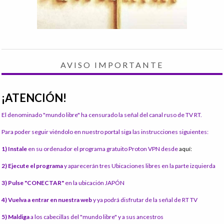
AVISO IMPORTANTE
¡ATENCIÓN!
El denominado "mundo libre" ha censurado la señal del canal ruso de TV RT.
Para poder seguir viéndolo en nuestro portal siga las instrucciones siguientes:
1) Instale
en su ordenador el programa gratuito Proton VPN desde
aquí:
2) Ejecute el programa
y aparecerán tres Ubicaciones libres en la parte izquierda
3) Pulse "CONECTAR"
en la ubicación JAPÓN
4) Vuelva a entrar en nuestra web
y ya podrá disfrutar de la señal de RT TV
5) Maldiga
a los cabecillas del "mundo libre" y a sus ancestros