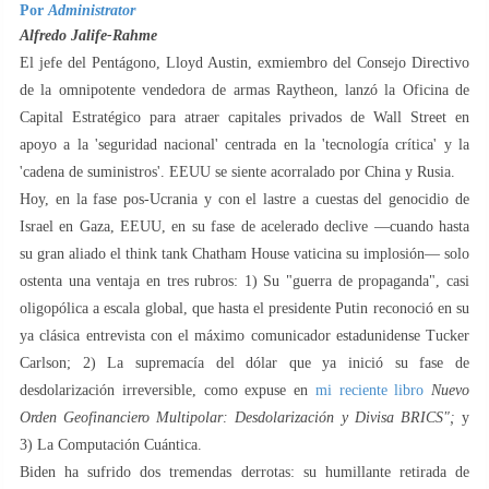
Por
Administrator
Alfredo Jalife-Rahme
El jefe del Pentágono, Lloyd Austin, exmiembro del Consejo Directivo
de la omnipotente vendedora de armas Raytheon, lanzó la Oficina de
Capital Estratégico para atraer capitales privados de Wall Street en
apoyo a la 'seguridad nacional' centrada en la 'tecnología crítica' y la
'cadena de suministros'. EEUU se siente acorralado por China y Rusia.
Hoy, en la fase pos-Ucrania y con el lastre a cuestas del genocidio de
Israel en Gaza, EEUU, en su fase de acelerado declive —cuando hasta
su gran aliado el think tank Chatham House vaticina su implosión— solo
ostenta una ventaja en tres rubros: 1) Su "guerra de propaganda", casi
oligopólica a escala global, que hasta el presidente Putin reconoció en su
ya clásica entrevista con el máximo comunicador estadunidense Tucker
Carlson; 2) La supremacía del dólar que ya inició su fase de
desdolarización irreversible, como expuse en
mi reciente libro
Nuevo
Orden Geofinanciero Multipolar: Desdolarización y Divisa BRICS";
y
3) La Computación Cuántica.
Biden ha sufrido dos tremendas derrotas: su humillante retirada de