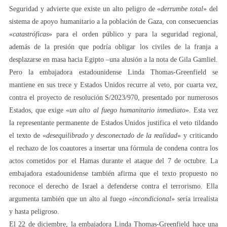
Seguridad y advierte que existe un alto peligro de «
derrumbe total
» del
sistema de apoyo humanitario a la población de Gaza, con consecuencias
«
catastróficas
» para el orden público y para la seguridad regional,
además de la presión que podría obligar los civiles de la franja a
desplazarse en masa hacia Egipto –una alusión a la nota de Gila Gamliel.
Pero la embajadora estadounidense Linda Thomas-Greenfield se
mantiene en sus trece y Estados Unidos recurre al veto, por cuarta vez,
contra el proyecto de resolución S/2023/970, presentado por numerosos
Estados, que exige «
un alto al fuego humanitario inmediato
». Esta vez
la representante permanente de Estados Unidos justifica el veto tildando
el texto de «
desequilibrado y desconectado de la realidad
» y criticando
el rechazo de los coautores a insertar una fórmula de condena contra los
actos cometidos por el Hamas durante el ataque del 7 de octubre. La
embajadora estadounidense también afirma que el texto propuesto no
reconoce el derecho de Israel a defenderse contra el terrorismo. Ella
argumenta también que un alto al fuego «
incondicional
» sería irrealista
y hasta peligroso.
El 22 de diciembre, la embajadora Linda Thomas-Greenfield hace una