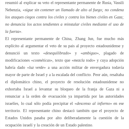
resumió al explicar su veto el representante permanente de Rusia, Vassili
Nebenzia, «
sigue sin contener un llamado de alto al fuego; no condena
los ataques ciegos contra los civiles y contra los bienes civiles en Gaza;
no denuncia los actos tendientes a reinstalar civiles mediante el uso de
la fuerza
».
El representante permanente de China, Zhang Jun, fue mucho más
explícito al argumentar el veto de su pais al proyecto estadounidense y
denunció un texto «
desequilibrado
» y «
ambiguo
», plagado de
modificaciones «
cosméticas
», texto que «
mezcla todo
» y cuya adopción
habría dado «
luz verde
» a una acción militar de envergadura todavía
mayor de parte de Israel y a la escalada del conflicto. Peor aún, resaltaba
el diplomático chino, el proyecto de resolución estadounidense no
exhortaba Israel a levantar su bloqueo de la franja de Gaza ni a
renunciar a la orden de evacuación ya impartida por las autoridades
israelíes, lo cual sólo podía precipitar el «
descenso al infierno
» en ese
territorio. El representante chino destacó también que el proyecto de
Estados Unidos pasaba por alto deliberadamente la cuestión de la
ocupación israelí y la creación de un Estado palestino.