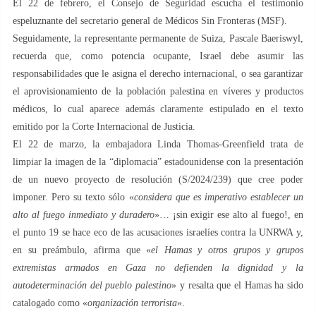
El 22 de febrero, el Consejo de Seguridad escucha el testimonio
espeluznante del secretario general de Médicos Sin Fronteras (MSF).
Seguidamente, la representante permanente de Suiza, Pascale Baeriswyl,
recuerda que, como potencia ocupante, Israel debe asumir las
responsabilidades que le asigna el derecho internacional, o sea garantizar
el aprovisionamiento de la población palestina en víveres y productos
médicos, lo cual aparece además claramente estipulado en el texto
emitido por la Corte Internacional de Justicia.
El 22 de marzo, la embajadora Linda Thomas-Greenfield trata de
limpiar la imagen de la “diplomacia” estadounidense con la presentación
de un nuevo proyecto de resolución (S/2024/239) que cree poder
imponer. Pero su texto sólo «
considera que es imperativo establecer un
alto al fuego inmediato y duradero
»… ¡sin exigir ese alto al fuego!, en
el punto 19 se hace eco de las acusaciones israelíes contra la UNRWA y,
en su preámbulo, afirma que «
el Hamas y otros grupos y grupos
extremistas armados en Gaza no defienden la dignidad y la
autodeterminación del pueblo palestino
» y resalta que el Hamas ha sido
catalogado como «
organización terrorista
».