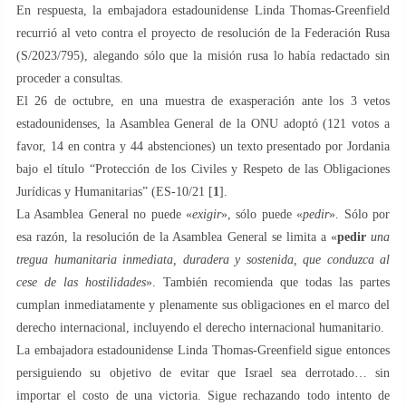
En respuesta, la embajadora estadounidense Linda Thomas-Greenfield
recurrió al veto contra el proyecto de resolución de la Federación Rusa
(S/2023/795), alegando sólo que la misión rusa lo había redactado sin
proceder a consultas.
El 26 de octubre, en una muestra de exasperación ante los 3 vetos
estadounidenses, la Asamblea General de la ONU adoptó (121 votos a
favor, 14 en contra y 44 abstenciones) un texto presentado por Jordania
bajo el título “Protección de los Civiles y Respeto de las Obligaciones
Jurídicas y Humanitarias” (ES-10/21 [
1
].
La Asamblea General no puede «
exigir
», sólo puede «
pedir
». Sólo por
esa razón, la resolución de la Asamblea General se limita a «
pedir
una
tregua humanitaria inmediata, duradera y sostenida, que conduzca al
cese de las hostilidades
». También recomienda que todas las partes
cumplan inmediatamente y plenamente sus obligaciones en el marco del
derecho internacional, incluyendo el derecho internacional humanitario.
La embajadora estadounidense Linda Thomas-Greenfield sigue entonces
persiguiendo su objetivo de evitar que Israel sea derrotado… sin
importar el costo de una victoria. Sigue rechazando todo intento de