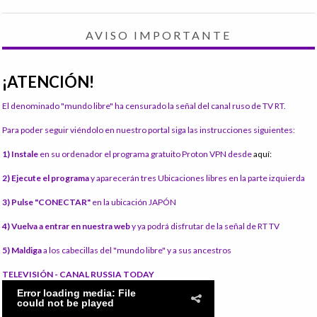
AVISO IMPORTANTE
¡ATENCIÓN!
El denominado "mundo libre" ha censurado la señal del canal ruso de TV RT.
Para poder seguir viéndolo en nuestro portal siga las instrucciones siguientes:
1) Instale
en su ordenador el programa gratuito Proton VPN desde
aquí:
2) Ejecute el programa
y aparecerán tres Ubicaciones libres en la parte izquierda
3) Pulse "CONECTAR"
en la ubicación JAPÓN
4) Vuelva a entrar en nuestra web
y ya podrá disfrutar de la señal de RT TV
5) Maldiga
a los cabecillas del "mundo libre" y a sus ancestros
TELEVISIÓN - CANAL RUSSIA TODAY