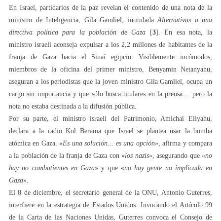
En Israel, partidarios de la paz revelan el contenido de una nota de la
ministro de Inteligencia, Gila Gamliel, intitulada
Alternativas a una
directiva política para la población de Gaza
[
3
]. En esa nota, la
ministro israelí aconseja expulsar a los 2,2 millones de habitantes de la
franja de Gaza hacia el Sinaí egipcio. Visiblemente incómodos,
miembros de la oficina del primer ministro, Benyamin Netanyahu,
aseguran a los periodistas que la joven ministro Gila Gamliel, ocupa un
cargo sin importancia y que sólo busca titulares en la prensa… pero la
nota no estaba destinada a la difusión pública.
Por su parte, el ministro israelí del Patrimonio, Amichai Eliyahu,
declara a la radio Kol Berama que Israel se plantea usar la bomba
atómica en Gaza. «
Es una solución… es una opción
», afirma y compara
a la población de la franja de Gaza con «
los nazis
», asegurando que «
no
hay no combatientes en Gaza
» y que «
no hay gente no implicada en
Gaza
».
El 8 de diciembre, el secretario general de la ONU, Antonio Guterres,
interfiere en la estrategia de Estados Unidos. Invocando el Artículo 99
de la Carta de las Naciones Unidas, Guterres convoca el Consejo de