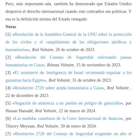
Pero, más importante aún, también ha demostrado que Estados Unidos
desprecia el derecho internacional cuando este contradice sus políticas. Y
esa es la definición misma del Estado renegado.
Notas
[
1
] «
Resolución de la Asamblea General de la ONU sobre la protección
de los civiles y el cumplimiento de las obligaciones jurídicas y
humanitarias
»,
Red Voltaire
, 26 de octubre de 2023.
[
2
] «
Resolución del Consejo de Seguridad solicitando pausas
humanitarias en Gaza
»,
Réseau Voltaire
, 15 de noviembre de 2023.
[
3
] «
El ministerio de Inteligencia de Israel recomendó expulsar a los
gazauitas hacia Egipto
»,
Red Voltaire
, 31 de octubre de 2023.
[
4
] «
Resolución 2720 sobre ayuda humanitaria a Gaza
»,
Red Voltaire
,
22 de diciembre de 2023.
[
5
] «
Negación de asistencia a un pueblo en peligro de genocidio
», por
Hassan Hamadé,
Red Voltaire
, 22 de marzo de 2024.
[
6
] «
Las medidas cautelares de la Corte Internacional de Justicia
», por
Thierry Meyssan,
Red Voltaire
, 30 de enero de 2024.
[
7
] «
Resolución 2728 del Consejo de Seguridad exigiendo un alto el