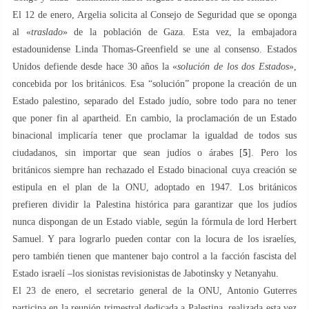
El 12 de enero, Argelia solicita al Consejo de Seguridad que se oponga
al «
traslado
» de la población de Gaza. Esta vez, la embajadora
estadounidense Linda Thomas-Greenfield se une al consenso. Estados
Unidos defiende desde hace 30 años la «
solución de los dos Estados
»,
concebida por los británicos. Esa “solución” propone la creación de un
Estado palestino, separado del Estado judío, sobre todo para no tener
que poner fin al apartheid. En cambio, la proclamación de un Estado
binacional implicaría tener que proclamar la igualdad de todos sus
ciudadanos, sin importar que sean judíos o árabes [
5
]. Pero los
británicos siempre han rechazado el Estado binacional cuya creación se
estipula en el plan de la ONU, adoptado en 1947. Los británicos
prefieren dividir la Palestina histórica para garantizar que los judíos
nunca dispongan de un Estado viable, según la fórmula de lord Herbert
Samuel. Y para lograrlo pueden contar con la locura de los israelíes,
pero también tienen que mantener bajo control a la facción fascista del
Estado israelí –los sionistas revisionistas de Jabotinsky y Netanyahu.
El 23 de enero, el secretario general de la ONU, Antonio Guterres
participa en la reunión trimestral dedicada a Palestina, realizada esta vez