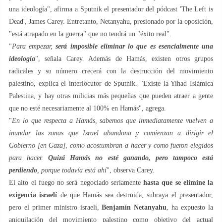
una ideología", afirma a Sputnik el presentador del pódcast 'The Left is
Dead', James Carey. Entretanto, Netanyahu, presionado por la oposición,
"está atrapado en la guerra" que no tendrá un "éxito real".
"
Para empezar,
será imposible eliminar lo que es esencialmente una
ideología
", señala Carey. Además de Hamás, existen otros grupos
radicales y su número crecerá con la destrucción del movimiento
palestino, explica el interlocutor de Sputnik. "Existe la Yihad Islámica
Palestina, y hay otras milicias más pequeñas que pueden atraer a gente
que no esté necesariamente al 100% en Hamás", agrega.
"
En lo que respecta a Hamás, sabemos que inmediatamente vuelven a
inundar las zonas que Israel abandona y comienzan a dirigir el
Gobierno [en Gaza], como acostumbran a hacer y como fueron elegidos
para hacer.
Quizá Hamás no esté ganando, pero tampoco está
perdiendo
, porque todavía está ahí
", observa Carey.
El alto el fuego no será negociado seriamente
hasta que se elimine la
exigencia israelí
de que Hamás sea destruida, subraya el presentador,
pero el primer ministro israelí,
Benjamín Netanyahu
, ha expuesto la
aniquilación del movimiento palestino como objetivo del actual