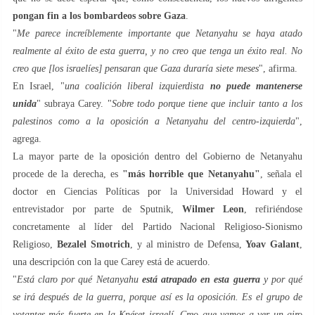
pongan fin a los bombardeos sobre Gaza
.
"
Me parece increíblemente importante que Netanyahu se haya atado
realmente al éxito de esta guerra, y no creo que tenga un éxito real. No
creo que [los israelíes] pensaran que Gaza duraría siete meses
", afirma.
En Israel, "
una coalición liberal izquierdista
no puede mantenerse
unida
" subraya Carey. "
Sobre todo porque tiene que incluir tanto a los
palestinos como a la oposición a Netanyahu del centro-izquierda
",
agrega.
La mayor parte de la oposición dentro del Gobierno de Netanyahu
procede de la derecha, es
"más horrible que Netanyahu"
, señala el
doctor en Ciencias Políticas por la Universidad Howard y el
entrevistador por parte de Sputnik,
Wilmer Leon
, refiriéndose
concretamente al líder del Partido Nacional Religioso-Sionismo
Religioso,
Bezalel Smotrich
, y al ministro de Defensa,
Yoav Galant
,
una descripción con la que Carey está de acuerdo.
"
Está claro por qué Netanyahu
está atrapado en esta guerra
y por qué
se irá después de la guerra, porque así es la oposición. Es el grupo de
votantes más fuerte en la Knéset israelí. Creo que vamos a ver un giro