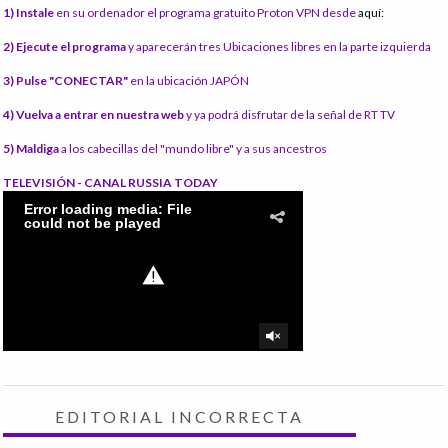
1) Instale
en su ordenador el programa gratuito Proton VPN desde
aquí:
2) Ejecute el programa
y aparecerán tres Ubicaciones libres en la parte izquierda
3) Pulse "CONECTAR"
en la ubicación JAPÓN
4) Vuelva a entrar en nuestra web
y ya podrá disfrutar de la señal de RT TV
5) Maldiga
a los cabecillas del "mundo libre" y a sus ancestros
TELEVISIÓN - CANAL RUSSIA TODAY
EDITORIAL INCORRECTA