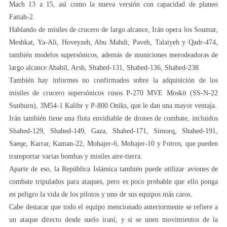
Mach 13 a 15, así como la nueva versión con capacidad de planeo
Fattah-2.
Hablando de misiles de crucero de largo alcance, Irán opera los Soumar,
Meshkat, Ya-Ali, Hoveyzeh, Abu Mahdi, Paveh, Talaiyeh y Qadr-474,
también modelos supersónicos, además de municiones merodeadoras de
largo alcance Ababil, Arsh, Shahed-131, Shahed-136, Shahed-238.
También hay informes no confirmados sobre la adquisición de los
misiles de crucero supersónicos rusos P-270 MVE Moskit (SS-N-22
Sunburn), 3M54-1 Kalibr y P-800 Oniks, que le dan una mayor ventaja.
Irán también tiene una flota envidiable de drones de combate, incluidos
Shahed-129, Shahed-149, Gaza, Shahed-171, Simorq, Shahed-191,
Saeqe, Karrar, Kaman-22, Mohajer-6, Mohajer-10 y Fotros, que pueden
transportar varias bombas y misiles aire-tierra.
Aparte de eso, la República Islámica también puede utilizar aviones de
combate tripulados para ataques, pero es poco probable que ello ponga
en peligro la vida de los pilotos y uno de sus equipos más caros.
Cabe destacar que todo el equipo mencionado anteriormente se refiere a
un ataque directo desde suelo iraní, y si se unen movimientos de la