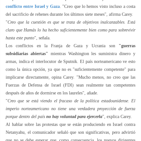
conflicto entre Israel y Gaza
. "Creo que lo hemos visto incluso a costa
del sacrificio de rehenes durante los últimos siete meses", afirma Carey.
"
Creo que la cuestión es que se trata de objetivos inalcanzables. Está
claro que Hamás lo ha hecho suficientemente bien como para sobrevivir
hasta este punto
", señala.
Los conflictos en la Franja de Gaza y Ucrania son
"guerras
subsidiarias abiertas"
mientras Washington les suministra dinero y
armas, indica el interlocutor de Sputnik. El país norteamericano ve esto
como la única opción, ya que no es "suficientemente competente" para
implicarse directamente, opina Carey. "Mucho menos, no creo que las
Fuerzas de Defensa de Israel (FDI) sean realmente tan competentes
después de años de dormirse en los laureles", añade.
"
Creo que se está viendo el fracaso de la política estadounidense. El
imperio norteamericano no tiene una verdadera proyección de fuerza
porque dentro del país
no hay voluntad para ejercerla
", explica Carey.
Al hablar sobre las protestas que se están produciendo en Israel contra
Netanyahu, el comunicador señaló que son significativas, pero advirtió
que no se debe esperar que, como consecuencia, los nuevos dirigentes