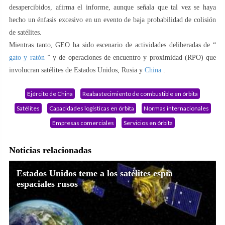
desapercibidos, afirma el informe, aunque señala que tal vez se haya
hecho un énfasis excesivo en un evento de baja probabilidad de colisión
de satélites.
Mientras tanto, GEO ha sido escenario de actividades deliberadas de “
gato y ratón
” y de operaciones de encuentro y proximidad (RPO) que
involucran satélites de Estados Unidos, Rusia y
China
.
Ejército de China
Reabastecimiento de combustible en órbita
Satélites
Capacidades logísticas en órbita
Normas internacionales
Empresas comerciales
Servicios en órbita
Noticias relacionadas
Estados Unidos teme a los satélites espía
espaciales rusos