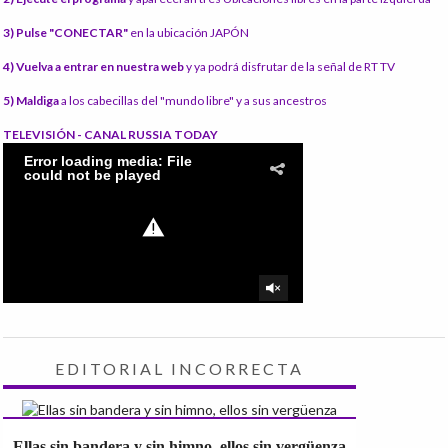
3) Pulse "CONECTAR"
en la ubicación JAPÓN
4) Vuelva a entrar en nuestra web
y ya podrá disfrutar de la señal de RT TV
5) Maldiga
a los cabecillas del "mundo libre" y a sus ancestros
TELEVISIÓN - CANAL RUSSIA TODAY
EDITORIAL INCORRECTA
Ellas sin bandera y sin himno, ellos sin vergüenza