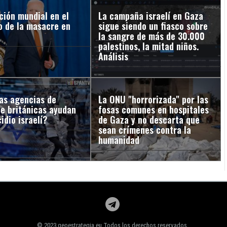
ción mundial en el
La campaña israelí en Gaza
o de la masacre en
sigue siendo un fiasco sobre
la sangre de más de 30.000
palestinos, la mitad niños.
Análisis
as agencias de
La ONU "horrorizada" por las
je británicas ayudan
fosas comunes en hospitales
idio israelí?
de Gaza y no descarta que
sean crímenes contra la
humanidad
© 2023 geoestrategia.eu Todos los derechos reservados.