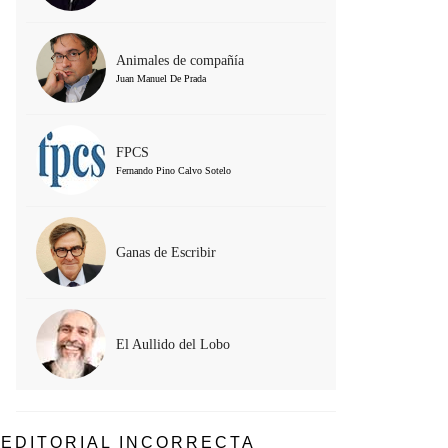
Animales de compañía
Juan Manuel De Prada
FPCS
Fernando Pino Calvo Sotelo
Ganas de Escribir
El Aullido del Lobo
EDITORIAL INCORRECTA