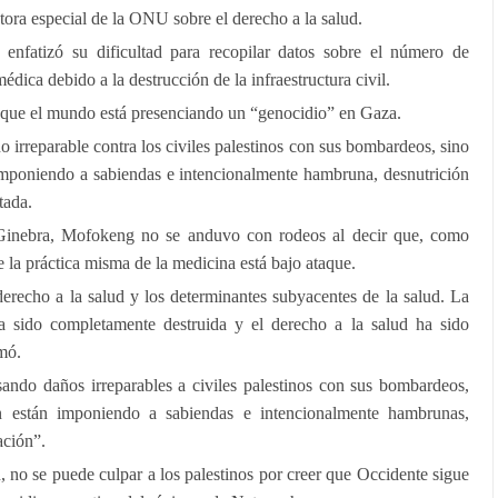
tora especial de la ONU sobre el derecho a la salud.
nfatizó su dificultad para recopilar datos sobre el número de
dica debido a la destrucción de la infraestructura civil.
n que el mundo está presenciando un “genocidio” en Gaza.
o irreparable contra los civiles palestinos con sus bombardeos, sino
 imponiendo a sabiendas e intencionalmente hambruna, desnutrición
tada.
Ginebra, Mofokeng no se anduvo con rodeos al decir que, como
e la práctica misma de la medicina está bajo ataque.
derecho a la salud y los determinantes subyacentes de la salud. La
ha sido completamente destruida y el derecho a la salud ha sido
mó.
sando daños irreparables a civiles palestinos con sus bombardeos,
n están imponiendo a sabiendas e intencionalmente hambrunas,
ación”.
ón, no se puede culpar a los palestinos por creer que Occidente sigue