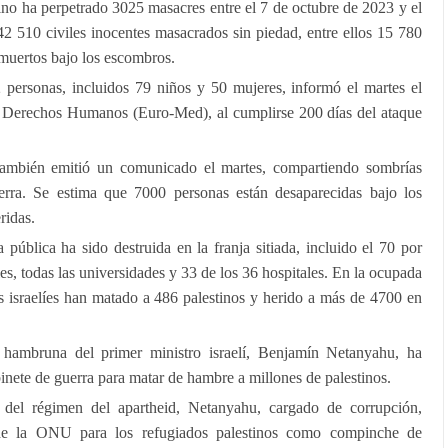
ino ha perpetrado 3025 masacres entre el 7 de octubre de 2023 y el
2 510 civiles inocentes masacrados sin piedad, entre ellos 15 780
 muertos bajo los escombros.
personas, incluidos 79 niños y 50 mujeres, informó el martes el
 Derechos Humanos (Euro-Med), al cumplirse 200 días del ataque
también emitió un comunicado el martes, compartiendo sombrías
uerra. Se estima que 7000 personas están desaparecidas bajo los
ridas.
 pública ha sido destruida en la franja sitiada, incluido el 70 por
les, todas las universidades y 33 de los 36 hospitales. En la ocupada
nos israelíes han matado a 486 palestinos y herido a más de 4700 en
 hambruna del primer ministro israelí, Benjamín Netanyahu, ha
binete de guerra para matar de hambre a millones de palestinos.
 del régimen del apartheid, Netanyahu, cargado de corrupción,
 de la ONU para los refugiados palestinos como compinche de