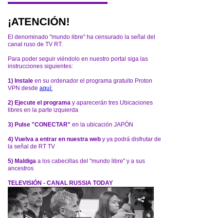
¡ATENCIÓN!
El denominado "mundo libre" ha censurado la señal del
canal ruso de TV RT.
Para poder seguir viéndolo en nuestro portal siga las
instrucciones siguientes:
1) Instale
en su ordenador el programa gratuito Proton
VPN desde
aquí:
2) Ejecute el programa
y aparecerán tres Ubicaciones
libres en la parte izquierda
3) Pulse "CONECTAR"
en la ubicación JAPÓN
4) Vuelva a entrar en nuestra web
y ya podrá disfrutar de
la señal de RT TV
5) Maldiga
a los cabecillas del "mundo libre" y a sus
ancestros
TELEVISIÓN - CANAL RUSSIA TODAY