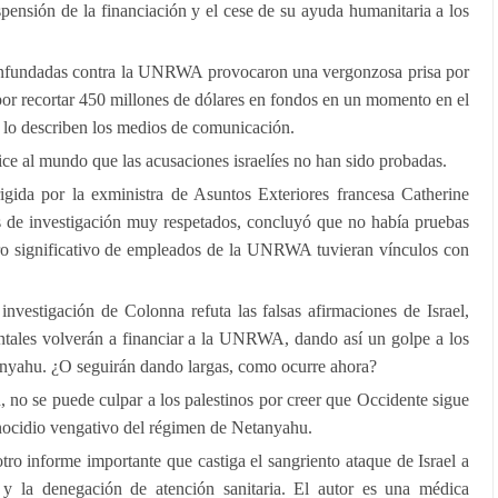
suspensión de la financiación y el cese de su ayuda humanitaria a los
infundadas contra la UNRWA provocaron una vergonzosa prisa por
 por recortar 450 millones de dólares en fondos en un momento en el
 lo describen los medios de comunicación.
ice al mundo que las acusaciones israelíes no han sido probadas.
gida por la exministra de Asuntos Exteriores francesa Catherine
os de investigación muy respetados, concluyó que no había pruebas
ro significativo de empleados de la UNRWA tuvieran vínculos con
investigación de Colonna refuta las falsas afirmaciones de Israel,
entales volverán a financiar a la UNRWA, dando así un golpe a los
anyahu. ¿O seguirán dando largas, como ocurre ahora?
ón, no se puede culpar a los palestinos por creer que Occidente sigue
enocidio vengativo del régimen de Netanyahu.
ro informe importante que castiga el sangriento ataque de Israel a
 y la denegación de atención sanitaria. El autor es una médica