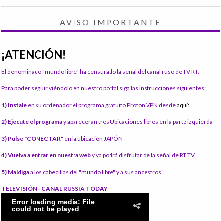
AVISO IMPORTANTE
¡ATENCIÓN!
El denominado "mundo libre" ha censurado la señal del canal ruso de TV RT.
Para poder seguir viéndolo en nuestro portal siga las instrucciones siguientes:
1) Instale
en su ordenador el programa gratuito Proton VPN desde
aquí:
2) Ejecute el programa
y aparecerán tres Ubicaciones libres en la parte izquierda
3) Pulse "CONECTAR"
en la ubicación JAPÓN
4) Vuelva a entrar en nuestra web
y ya podrá disfrutar de la señal de RT TV
5) Maldiga
a los cabecillas del "mundo libre" y a sus ancestros
TELEVISIÓN - CANAL RUSSIA TODAY