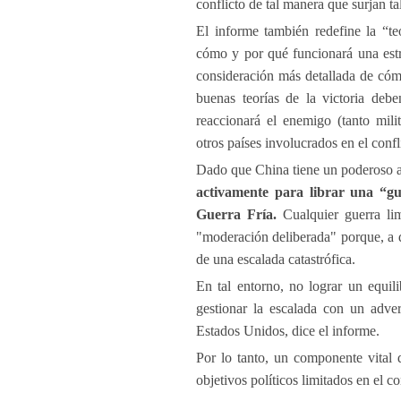
conflicto de tal manera que surjan ta
El informe también redefine la “te
cómo y por qué funcionará una estra
consideración más detallada de cóm
buenas teorías de la victoria debe
reaccionará el enemigo (tanto mil
otros países involucrados en el confl
Dado que China tiene un poderoso ar
activamente para librar una “gu
Guerra Fría.
Cualquier guerra lim
"moderación deliberada" porque, a d
de una escalada catastrófica.
En tal entorno, no lograr un equili
gestionar la escalada con un adve
Estados Unidos, dice el informe.
Por lo tanto, un componente vital d
objetivos políticos limitados en el co