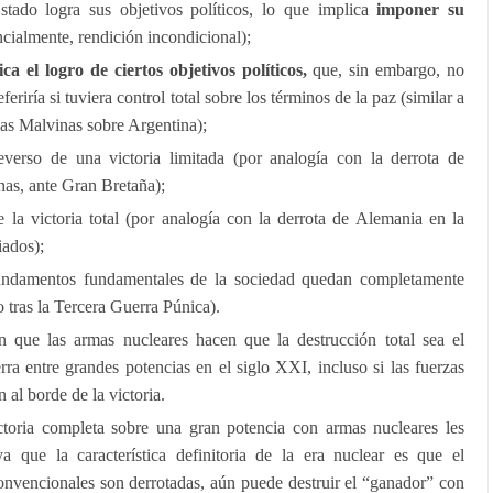
tado logra sus objetivos políticos, lo que implica
imponer su
cialmente, rendición incondicional);
ca el logro de ciertos objetivos políticos,
que, sin embargo, no
eriría si tuviera control total sobre los términos de la paz (similar a
e las Malvinas sobre Argentina);
verso de una victoria limitada (por analogía con la derrota de
nas, ante Gran Bretaña);
 la victoria total (por analogía con la derrota de Alemania en la
iados);
ndamentos fundamentales de la sociedad quedan completamente
o tras la Tercera Guerra Púnica).
n que las armas nucleares hacen que la destrucción total sea el
rra entre grandes potencias en el siglo XXI, incluso si las fuerzas
 al borde de la victoria.
ctoria completa sobre una gran potencia con armas nucleares les
a que la característica definitoria de la era nuclear es que el
convencionales son derrotadas, aún puede destruir el “ganador” con