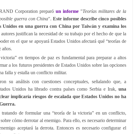
se RAND Corporation preparó
un informe
"
Teorías militares de la
posible guerra con China
".
Este informe describe cinco posibles
os Unidos en una guerra con China por Taiwán y examina los
autores justifican la necesidad de su trabajo por el hecho de que la
oder en el que se apoyará Estados Unidos afectará qué “teorías de
z años.
 victoria” en tiempos de paz es fundamental para preparar a altos
formar a los futuros presidentes de Estados Unidos sobre las opciones
a falla y estalla un conflicto militar.
on su análisis con cuestiones conceptuales, señalando que, a
Estados Unidos ha librado contra países como Serbia e Irak,
una
lear implicaría riesgos de escalada que Estados Unidos no ha
 Guerra.
tratando de formular una “teoría de la victoria” en un conflicto,
 sobre cómo derrotar al enemigo. Para ello, es necesario determinar
 enemigo aceptará la derrota. Entonces es necesario configurar el