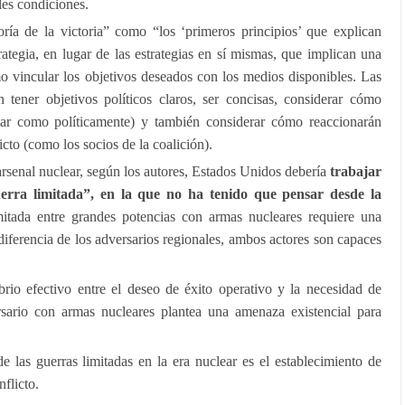
les condiciones.
oría de la victoria” como “los ‘primeros principios’ que explican
tegia, en lugar de las estrategias en sí mismas, que implican una
o vincular los objetivos deseados con los medios disponibles. Las
n tener objetivos políticos claros, ser concisas, considerar cómo
itar como políticamente) y también considerar cómo reaccionarán
icto (como los socios de la coalición).
senal nuclear, según los autores, Estados Unidos debería
trabajar
erra limitada”, en la que no ha tenido que pensar desde la
itada entre grandes potencias con armas nucleares requiere una
iferencia de los adversarios regionales, ambos actores son capaces
brio efectivo entre el deseo de éxito operativo y la necesidad de
rsario con armas nucleares plantea una amenaza existencial para
e las guerras limitadas en la era nuclear es el establecimiento de
nflicto.