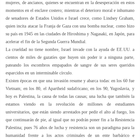
mujeres, de ancianos, quienes se encuentran en la desesperación en estos
momentos en el enclave costero; mientras el deterioro moral e inhumano
de senadores de Estados Unidos e Israel crece, como Lindsey Graham,
quien incita atacar la Franja de Gaza con una bomba nuclear, como hizo
su país en 1945 en las ciudades de Hiroshima y Nagasaki, en Japón, para
acelerar el fin de la Segunda Guerra Mundial.
La crueldad no tiene nombre, Israel invade con la ayuda de EE.UU. a
cientos de miles de gazatíes que huyen sin poder ir a ninguna parte,
pateando los escombros empapados de sangre de sus seres queridos
esparcidos en un interminable círculo.
Existen épocas en que una invasión resume y abarca todas: en los 60 fue
Vietnam; en los 80, el Apartheid sudafricano; en los 90, Yugoslavia, y
hoy es Palestina, la causa de todas las causas; una lucha que también la
estamos viendo en la revolución de millones de estudiantes
universitarios, que están siendo arrestados por pedir el alto al fuego, los
que continuarán de pie, al igual que no podrán poner fin a la Resistencia
Palestina; pues 76 años de lucha y resistencia son un paradigma para la
humanidad frente a los actos criminales de un ente barbárico e