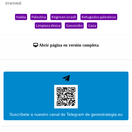
irracional.
Nakba
Palestina
Régimen israelí
Refugiados palestinos
Limpieza étnica
Genocidio
Gaza
Abrir página en versión completa
Suscríbete a nuestro canal de Telegram de geoestrategia.eu