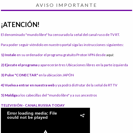
AVISO IMPORTANTE
¡ATENCIÓN!
El denominado "mundo libre" ha censurado la señal del canal ruso de TV RT.
Para poder seguir viéndolo en nuestro portal siga las instrucciones siguientes:
1) Instale
en su ordenador el programa gratuito Proton VPN desde
aquí:
2) Ejecute el programa
y aparecerán tres Ubicaciones libres en la parte izquierda
3) Pulse "CONECTAR"
en la ubicación JAPÓN
4) Vuelva a entrar en nuestra web
y ya podrá disfrutar de la señal de RT TV
5) Maldiga
a los cabecillas del "mundo libre" y a sus ancestros
TELEVISIÓN - CANAL RUSSIA TODAY