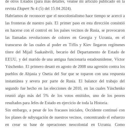
de otros Estados (para más detalles, véanse mi artículo publicado en la
revista
Ekspert
№ 4 (5) del 15.04.2024).
Habríamos de reconocer que el neocolonialismo hace tiempo se acercó a
las fronteras de nuestro país. El primer paso en esta dirección consistió
en hacerse con el control en los países vecinos de Rusia, se provocaron
las llamadas revoluciones de colores en Georgia y Ucrania, en el
transcurso de las cuales al poder en Tiflis y Kiev llegaron regímenes
títere del Mijaíl Saakashvili, becario del Departamento de Estado de
EEUU, y del marido de una antigua funcionaria estadounidense, Víctor
Yúschenko. El primero desató en agosto de 2008 una agresión contra los
pueblos de Abjasia y Osetia del Sur que se toparon con una respuesta
instantánea y severa por parte de Rusia. El balance del trabajo del
segundo fue hecho en las elecciones de 2010, en las cuales Yúschenko
reunió algo más del 5% de los votos emitidos, uno de los peores
resultados para Jefes de Estado en ejercicio de toda la Historia.
Sin embargo, a pesar de los fracasos iniciales, Occidente continuó con
los planes de subyugación de nuestros vecinos, concentrando el esfuerzo
en crear su base de operaciones neocolonial en Ucrania. Como