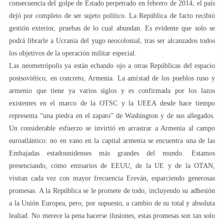
consecuencia del golpe de Estado perpetrado en febrero de 2014, el país
dejó por completo de ser sujeto político. La República de facto recibió
gestión exterior, pruebas de lo cual abundan. Es evidente que solo se
podrá librarle a Ucrania del yugo neocolonial, tras ser alcanzados todos
los objetivos de la operación militar especial.
Las neometrópolis ya están echando ojo a otras Repúblicas del espacio
postsoviético, en concreto, Armenia. La amistad de los pueblos ruso y
armenio que tiene ya varios siglos y es confirmada por los lazos
existentes en el marco de la OTSC y la UEEA desde hace tiempo
representa “una piedra en el zapato” de Washington y de sus allegados.
Un considerable esfuerzo se invirtió en arrastrar a Armenia al campo
euroatlántico: no en vano en la capital armenia se encuentra una de las
Embajadas estadounidenses más grandes del mundo. Estamos
presenciando, cómo emisarios de EEUU, de la UE y de la OTAN,
visitan cada vez con mayor frecuencia Ereván, esparciendo generosas
promesas. A la República se le promete de todo, incluyendo su adhesión
a la Unión Europea, pero, por supuesto, a cambio de su total y absoluta
lealtad. No merece la pena hacerse ilusiones, estas promesas son tan solo