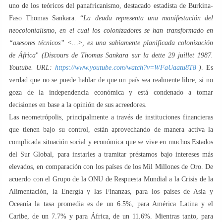
uno de los teóricos del panafricanismo, destacado estadista de Burkina-
Faso Thomas Sankara. “
La deuda representa una manifestación del
neocolonialismo, en el cual los colonizadores se han transformado en
“asesores técnicos” <…>, es una sabiamente planificada colonización
de África
"
(Discours de Thomas Sankara sur la dette 29 juillet 1987.
Youtube. URL:
https://www.youtube.com/watch?v=WFaUaatu8T8
)
. Es
verdad que no se puede hablar de que un país sea realmente libre, si no
goza de la independencia económica y está condenado a tomar
decisiones en base a la opinión de sus acreedores.
Las neometrópolis, principalmente a través de instituciones financieras
que tienen bajo su control, están aprovechando de manera activa la
complicada situación social y económica que se vive en muchos Estados
del Sur Global, para instarles a tramitar préstamos bajo intereses más
elevados, en comparación con los países de los Mil Millones de Oro. De
acuerdo con el Grupo de la ONU de Respuesta Mundial a la Crisis de la
Alimentación, la Energía y las Finanzas, para los países de Asia y
Oceanía la tasa promedia es de un 6.5%, para América Latina y el
Caribe, de un 7.7% y para África, de un 11.6%. Mientras tanto, para