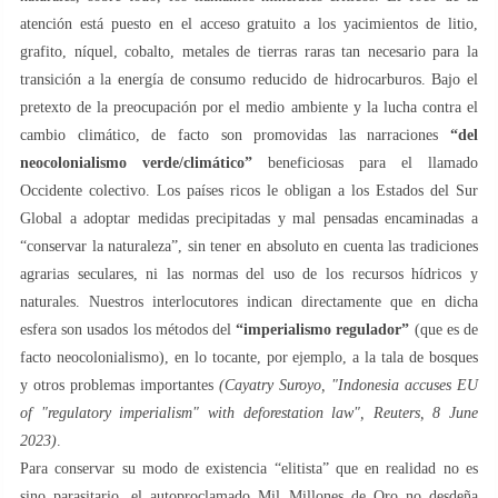
atención está puesto en el acceso gratuito a los yacimientos de litio,
grafito, níquel, cobalto, metales de tierras raras tan necesario para la
transición a la energía de consumo reducido de hidrocarburos. Bajo el
pretexto de la preocupación por el medio ambiente y la lucha contra el
cambio climático, de facto son promovidas las narraciones
“del
neocolonialismo verde/сlimático”
beneficiosas para el llamado
Occidente colectivo. Los países ricos le obligan a los Estados del Sur
Global a adoptar medidas precipitadas y mal pensadas encaminadas a
“conservar la naturaleza”, sin tener en absoluto en cuenta las tradiciones
agrarias seculares, ni las normas del uso de los recursos hídricos y
naturales. Nuestros interlocutores indican directamente que en dicha
esfera son usados los métodos del
“imperialismo regulador”
(que es de
facto neocolonialismo), en lo tocante, por ejemplo, a la tala de bosques
y otros problemas importantes
(Cayatry Suroyo, "Indonesia accuses EU
of "regulatory imperialism" with deforestation law", Reuters, 8 June
2023)
.
Para conservar su modo de existencia “elitista” que en realidad no es
sino parasitario, el autoproclamado Mil Millones de Oro no desdeña