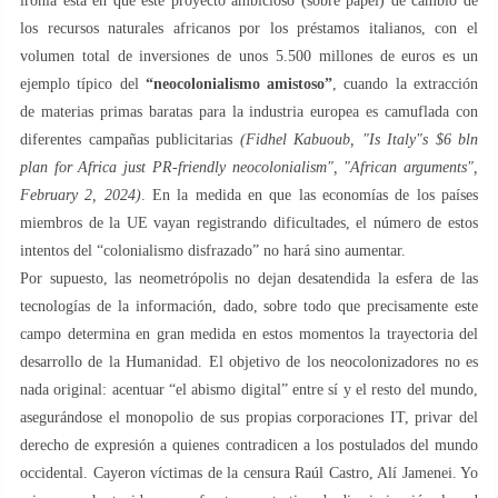
ironía está en que este proyecto ambicioso (sobre papel) de cambio de
los recursos naturales africanos por los préstamos italianos, con el
volumen total de inversiones de unos 5.500 millones de euros es un
ejemplo típico del
“neocolonialismo amistoso”
, cuando la extracción
de materias primas baratas para la industria europea es camuflada con
diferentes campañas publicitarias
(Fidhel Kabuoub, "Is Italy"s $6 bln
plan for Africa just PR-friendly neocolonialism", "African arguments",
February 2, 2024)
. En la medida en que las economías de los países
miembros de la UE vayan registrando dificultades, el número de estos
intentos del “colonialismo disfrazado” no hará sino aumentar.
Por supuesto, las neometrópolis no dejan desatendida la esfera de las
tecnologías de la información, dado, sobre todo que precisamente este
campo determina en gran medida en estos momentos la trayectoria del
desarrollo de la Humanidad. El objetivo de los neocolonizadores no es
nada original: acentuar “el abismo digital” entre sí y el resto del mundo,
asegurándose el monopolio de sus propias corporaciones IT, privar del
derecho de expresión a quienes contradicen a los postulados del mundo
occidental. Cayeron víctimas de la censura Raúl Castro, Alí Jamenei. Yo