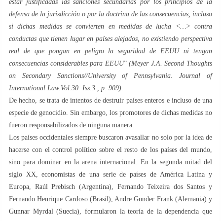
estar justificadas las sanciones secundarias por los principios de la
defensa de la jurisdicción o por la doctrina de las consecuencias, incluso
si dichas medidas se convierten en medidas de lucha <…> contra
conductas que tienen lugar en países alejados, no existiendo perspectiva
real de que pongan en peligro la seguridad de EEUU ni tengan
consecuencias considerables para EEUU
”
(Meyer J.A. Second Thoughts
on Secondary Sanctions//University of Pennsylvania. Journal of
International Law.Vol.30. Iss.3., p. 909)
.
De hecho, se trata de intentos de destruir países enteros e incluso de una
especie de genocidio. Sin embargo, los promotores de dichas medidas no
fueron responsabilizados de ninguna manera.
Los países occidentales siempre buscaron avasallar no solo por la idea de
hacerse con el control político sobre el resto de los países del mundo,
sino para dominar en la arena internacional. En la segunda mitad del
siglo XX, economistas de una serie de países de América Latina y
Europa, Raúl Prebisch (Argentina), Fernando Teixeira dos Santos y
Fernando Henrique Cardoso (Brasil), Andre Gunder Frank (Alemania) y
Gunnar Myrdal (Suecia), formularon la teoría de la dependencia que