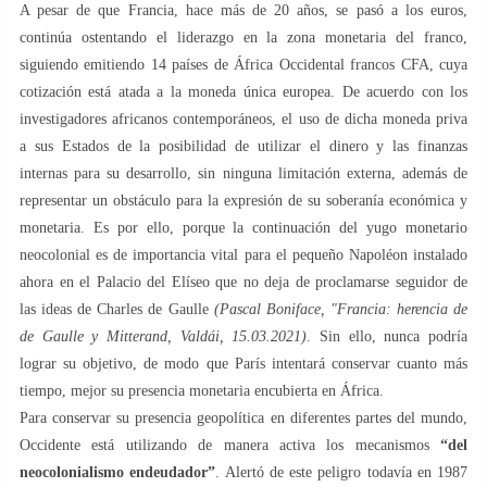
A pesar de que Francia, hace más de 20 años, se pasó a los euros,
continúa ostentando el liderazgo en la zona monetaria del franco,
siguiendo emitiendo 14 países de África Occidental francos CFA, cuya
cotización está atada a la moneda única europea. De acuerdo con los
investigadores africanos contemporáneos, el uso de dicha moneda priva
a sus Estados de la posibilidad de utilizar el dinero y las finanzas
internas para su desarrollo, sin ninguna limitación externa, además de
representar un obstáculo para la expresión de su soberanía económica y
monetaria. Es por ello, porque la continuación del yugo monetario
neocolonial es de importancia vital para el pequeño Napoléon instalado
ahora en el Palacio del Elíseo que no deja de proclamarse seguidor de
las ideas de Charles de Gaulle
(Pascal Boniface, "Francia: herencia de
de Gaulle y Mitterand, Valdái, 15.03.2021)
. Sin ello, nunca podría
lograr su objetivo, de modo que París intentará conservar cuanto más
tiempo, mejor su presencia monetaria encubierta en África.
Para conservar su presencia geopolítica en diferentes partes del mundo,
Occidente está utilizando de manera activa los mecanismos
“del
neocolonialismo endeudador”
. Alertó de este peligro todavía en 1987