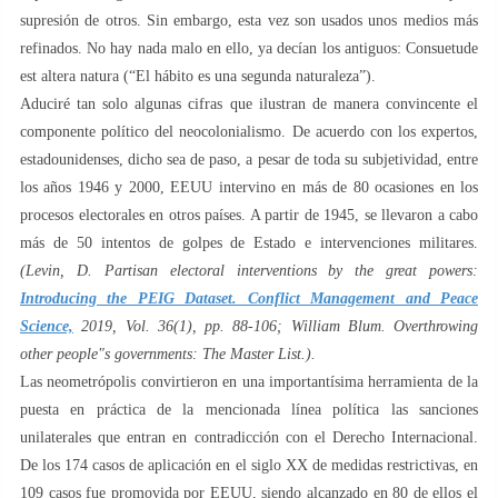
supresión de otros. Sin embargo, esta vez son usados unos medios más
refinados. No hay nada malo en ello, ya decían los antiguos: Consuetude
est altera natura (“El hábito es una segunda naturaleza”).
Aduciré tan solo algunas cifras que ilustran de manera convincente el
componente político del neocolonialismo. De acuerdo con los expertos,
estadounidenses, dicho sea de paso, a pesar de toda su subjetividad, entre
los años 1946 y 2000, EEUU intervino en más de 80 ocasiones en los
procesos electorales en otros países. A partir de 1945, se llevaron a cabo
más de 50 intentos de golpes de Estado e intervenciones militares.
(Levin, D. Partisan electoral interventions by the great powers:
Introducing the PEIG Dataset. Conflict Management and Peace
Science,
2019, Vol. 36(1), pp. 88-106; William Blum. Overthrowing
other people"s governments: The Master List.).
Las neometrópolis convirtieron en una importantísima herramienta de la
puesta en práctica de la mencionada línea política las sanciones
unilaterales que entran en contradicción con el Derecho Internacional.
De los 174 casos de aplicación en el siglo XX de medidas restrictivas, en
109 casos fue promovida por EEUU, siendo alcanzado en 80 de ellos el