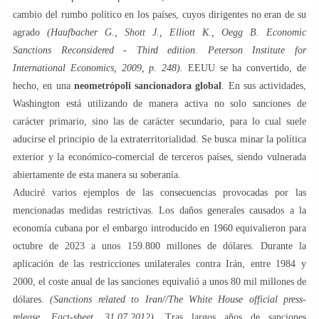
cambio del rumbo político en los países, cuyos dirigentes no eran de su
agrado
(Haufbacher G., Shott J., Elliott K., Oegg B. Economic
Sanctions Reconsidered - Third edition. Peterson Institute for
International Economics, 2009, p. 248).
EEUU se ha convertido, de
hecho, en una
neometrópoli sancionadora global
. En sus actividades,
Washington está utilizando de manera activa no solo sanciones de
carácter primario, sino las de carácter secundario, para lo cual suele
aducirse el principio de la extraterritorialidad. Se busca minar la política
exterior y la económico-comercial de terceros países, siendo vulnerada
abiertamente de esta manera su soberanía.
Aduciré varios ejemplos de las consecuencias provocadas por las
mencionadas medidas restrictivas. Los daños generales causados a la
economía cubana por el embargo introducido en 1960 equivalieron para
octubre de 2023 a unos 159.800 millones de dólares. Durante la
aplicación de las restricciones unilaterales contra Irán, entre 1984 y
2000, el coste anual de las sanciones equivalió a unos 80 mil millones de
dólares.
(Sanctions related to Iran//The White House official press-
release.
Fact-sheet. 31.07.2012)
. Tras largos años de sanciones