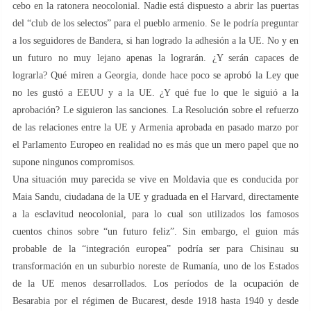
cebo en la ratonera neocolonial. Nadie está dispuesto a abrir las puertas
del “club de los selectos” para el pueblo armenio. Se le podría preguntar
a los seguidores de Bandera, si han logrado la adhesión a la UE. No y en
un futuro no muy lejano apenas la lograrán. ¿Y serán capaces de
lograrla? Qué miren a Georgia, donde hace poco se aprobó la Ley que
no les gustó a EEUU y a la UE. ¿Y qué fue lo que le siguió a la
aprobación? Le siguieron las sanciones. La Resolución sobre el refuerzo
de las relaciones entre la UE y Armenia aprobada en pasado marzo por
el Parlamento Europeo en realidad no es más que un mero papel que no
supone ningunos compromisos.
Una situación muy parecida se vive en Moldavia que es conducida por
Maia Sandu, ciudadana de la UE y graduada en el Harvard, directamente
a la esclavitud neocolonial, para lo cual son utilizados los famosos
cuentos chinos sobre “un futuro feliz”. Sin embargo, el guion más
probable de la “integración europea” podría ser para Chisinau su
transformación en un suburbio noreste de Rumanía, uno de los Estados
de la UE menos desarrollados. Los períodos de la ocupación de
Besarabia por el régimen de Bucarest, desde 1918 hasta 1940 y desde