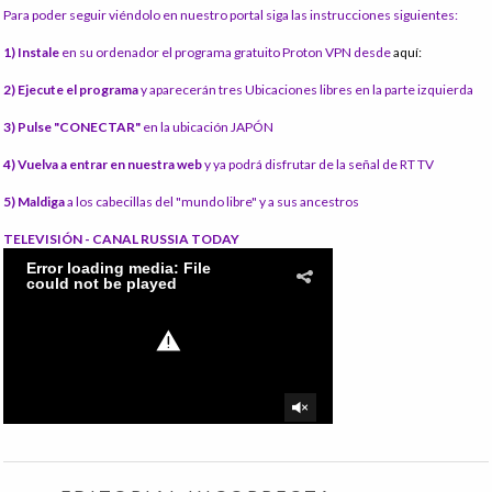
Para poder seguir viéndolo en nuestro portal siga las instrucciones siguientes:
1) Instale
en su ordenador el programa gratuito Proton VPN desde
aquí:
2) Ejecute el programa
y aparecerán tres Ubicaciones libres en la parte izquierda
3) Pulse "CONECTAR"
en la ubicación JAPÓN
4) Vuelva a entrar en nuestra web
y ya podrá disfrutar de la señal de RT TV
5) Maldiga
a los cabecillas del "mundo libre" y a sus ancestros
TELEVISIÓN - CANAL RUSSIA TODAY