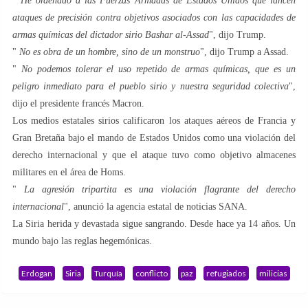
"
He ordenado a las Fuerzas Armadas de Estados Unidos que lancen
ataques de precisión contra objetivos asociados con las capacidades de
armas químicas del dictador sirio Bashar al-Assad
", dijo Trump.
"
No es obra de un hombre, sino de un monstruo
", dijo Trump a Assad.
"
No podemos tolerar el uso repetido de armas químicas, que es un
peligro inmediato para el pueblo sirio y nuestra seguridad colectiva
",
dijo el presidente francés Macron.
Los medios estatales sirios calificaron los ataques aéreos de Francia y
Gran Bretaña bajo el mando de Estados Unidos como una violación del
derecho internacional y que el ataque tuvo como objetivo almacenes
militares en el área de Homs.
"
La agresión tripartita es una violación flagrante del derecho
internacional
", anunció la agencia estatal de noticias SANA.
La Siria herida y devastada sigue sangrando. Desde hace ya 14 años. Un
mundo bajo las reglas hegemónicas.
Erdogan
Siria
Turquía
conflicto
paz
refugiados
milicias