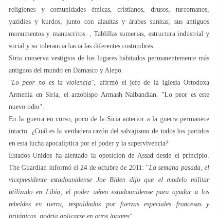
religiones y comunidades étnicas, cristianos, drusos, turcomanos,
yazidíes y kurdos, junto con alauitas y árabes sunitas, sus antiguos
monumentos y manuscritos. , Tablillas sumerias, estructura industrial y
social y su tolerancia hacia las diferentes costumbres.
Siria conserva vestigios de los lugares habitados permanentemente más
antiguos del mundo en Damasco y Alepo.
"Lo peor no es la violencia",
afirmó el jefe de la Iglesia Ortodoxa
Armenia en Siria, el arzobispo Armash Nalbandian. "Lo peor es este
nuevo odio".
En la guerra en curso, poco de la Siria anterior a la guerra permanece
intacto. ¿Cuál es la verdadera razón del salvajismo de todos los partidos
en esta lucha apocalíptica por el poder y la supervivencia?
Estados Unidos ha alentado la oposición de Assad desde el principio.
The Guardian informó el 24 de octubre de 2011: "
La semana pasada, el
vicepresidente estadounidense Joe Biden dijo que el modelo militar
utilizado en Libia, el poder aéreo estadounidense para ayudar a los
rebeldes en tierra, respaldados por fuerzas especiales francesas y
británicas, podría aplicarse en otros lugares
".