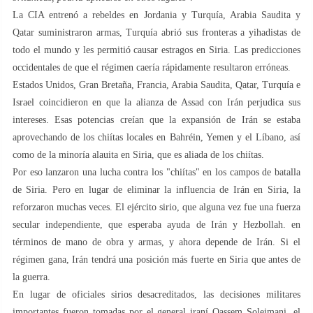
La CIA entrenó a rebeldes en Jordania y Turquía, Arabia Saudita y
Qatar suministraron armas, Turquía abrió sus fronteras a yihadistas de
todo el mundo y les permitió causar estragos en Siria. Las predicciones
occidentales de que el régimen caería rápidamente resultaron erróneas.
Estados Unidos, Gran Bretaña, Francia, Arabia Saudita, Qatar, Turquía e
Israel coincidieron en que la alianza de Assad con Irán perjudica sus
intereses. Esas potencias creían que la expansión de Irán se estaba
aprovechando de los chiítas locales en Bahréin, Yemen y el Líbano, así
como de la minoría alauita en Siria, que es aliada de los chiítas.
Por eso lanzaron una lucha contra los "chiítas" en los campos de batalla
de Siria. Pero en lugar de eliminar la influencia de Irán en Siria, la
reforzaron muchas veces. El ejército sirio, que alguna vez fue una fuerza
secular independiente, que esperaba ayuda de Irán y Hezbollah. en
términos de mano de obra y armas, y ahora depende de Irán. Si el
régimen gana, Irán tendrá una posición más fuerte en Siria que antes de
la guerra.
En lugar de oficiales sirios desacreditados, las decisiones militares
importantes fueron tomadas por el general iraní Qassem Soleimani, el