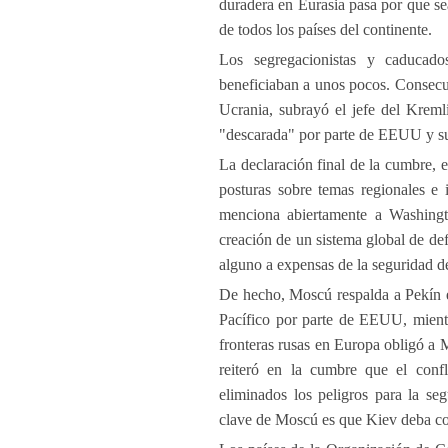
duradera en Eurasia pasa por que se
de todos los países del continente.
Los segregacionistas y caducados
beneficiaban a unos pocos. Consecuen
Ucrania, subrayó el jefe del Kremli
"descarada" por parte de EEUU y sus
La declaración final de la cumbre, e
posturas sobre temas regionales e 
menciona abiertamente a Washingto
creación de un sistema global de def
alguno a expensas de la seguridad d
De hecho, Moscú respalda a Pekín e
Pacífico por parte de EEUU, mientra
fronteras rusas en Europa obligó a M
reiteró en la cumbre que el con
eliminados los peligros para la se
clave de Moscú es que Kiev deba co