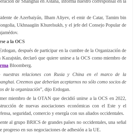
ración de Shanghái en Astaná, informa nuestro corresponsal en la
esidente de Azerbaiyán, Ilham Aliyev, el emir de Catar, Tamim bin
ongolia, Ukhnaagiin Khurelsukh, y el jefe del Consejo Popular de
ujamédov.
rse a la OCS
 Erdogan, después de participar en la cumbre de la Organización de
Kazajstán, declaró que quiere unirse a la OCS como miembro de
irma
Bloomberg.
o nuestras relaciones con Rusia y China en el marco de la
anghai. Creemos que deberían aceptarnos no sólo como socios de
s de la organización
”, dijo Erdogan.
 primer miembro de la OTAN que decidió unirse a la OCS en 2022,
nstrucción de nuevas asociaciones económicas con el Este y el
efensa, seguridad, comercio y energía con sus aliados occidentales.
mente al grupo BRICS de grandes países no occidentales, una señal
a de progreso en sus negociaciones de adhesión a la UE.