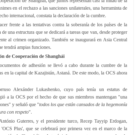
operación de Shanghái, que juntos representan casi la mitad de la
imes en el rechazo a las sanciones unilaterales, una herraminta de
echo internacional, constata la declaración de la cumbre.
r frente a las tentativas contra la soberanía de los países de la
 de una estructura que se dedicará a tareas que van, desde proteger
rente al crimen organizado. También se inaugurará en Asia Central
ue tendrá ampias funciones.
ción de Cooperación de Shanghái
ocumentos de adhesión se llevó a cabo durante la cumbre de la
ías en la capital de Kazajistán, Astaná. De este modo, la OCS ahora
lorruso Alexánder Lukashenko, cuyo país tenía un estatus de
logió a la OCS por el hecho de que sus miembros mantengan "una
ones" y señaló que "
todos los que están cansados de la hegemonía
ura con respeto
".
António Guterres, y el presidente turco, Recep Tayyip Erdogan,
o 'OCS Plus', que se celebrará por primera vez en el marco de la