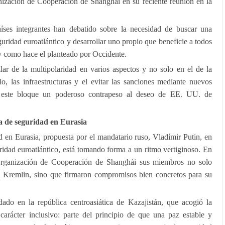
ización de Cooperación de Shanghái en su reciente reunión en la
aíses integrantes han debatido sobre la necesidad de buscar una
eguridad euroatlántico y desarrollar uno propio que beneficie a todos
 y como hace el planteado por Occidente.
r de la multipolaridad en varios aspectos y no solo en el de la
lo, las infraestructuras y el evitar las sanciones mediante nuevos
 este bloque un poderoso contrapeso al deseo de EE. UU. de
a de seguridad en Eurasia
 en Eurasia, propuesta por el mandatario ruso, Vladímir Putin, en
ridad euroatlántico, está tomando forma a un ritmo vertiginoso. En
rganización de Cooperación de Shanghái sus miembros no solo
del Kremlin, sino que firmaron compromisos bien concretos para su
ado en la república centroasiática de Kazajistán, que acogió la
carácter inclusivo: parte del principio de que una paz estable y