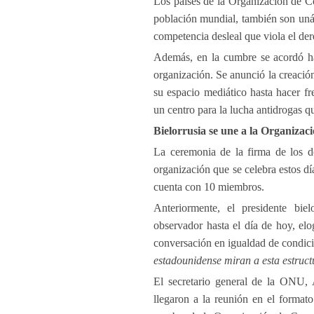
Los países de la Organización de Co
población mundial, también son unán
competencia desleal que viola el der
Además, en la cumbre se acordó hace
organización. Se anunció la creación
su espacio mediático hasta hacer f
un centro para la lucha antidrogas q
Bielorrusia se une a la Organiza
La ceremonia de la firma de los d
organización que se celebra estos d
cuenta con 10 miembros.
Anteriormente, el presidente bie
observador hasta el día de hoy, e
conversación en igualdad de condici
estadounidense miran a esta estruct
El secretario general de la ONU, 
llegaron a la reunión en el format