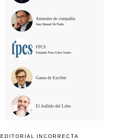
Animales de compañía
Juan Manuel De Prada
FPCS
Fernando Pino Calvo Sotelo
Ganas de Escribir
El Aullido del Lobo
EDITORIAL INCORRECTA