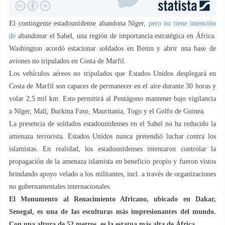
El contingente estadounidense abandona Níger,
pero no tiene intención
de
abandonar el Sahel, una región de importancia estratégica en África.
Washington acordó estacionar soldados en Benin y abrir una base de
aviones no tripulados en Costa de Marfil.
Los vehículos aéreos no tripulados que Estados Unidos desplegará en
Costa de Marfil son capaces de permanecer en el aire durante 30 horas y
volar 2,5 mil km. Esto permitirá al Pentágono mantener bajo vigilancia
a Níger, Malí, Burkina Faso, Mauritania, Togo y el Golfo de Guinea.
La presencia de soldados estadounidenses en el Sahel no ha reducido la
amenaza terrorista. Estados Unidos nunca pretendió luchar contra los
islamistas. En realidad, los estadounidenses intentaron controlar la
propagación de la amenaza islamista en beneficio propio y fueron vistos
brindando apoyo velado a los militantes, incl. a través de organizaciones
no gubernamentales internacionales.
El Monumento al Renacimiento Africano, ubicado en Dakar,
Senegal, es una de las esculturas más impresionantes del mundo.
Con una altura de 52 metros, es la estatua más alta de África