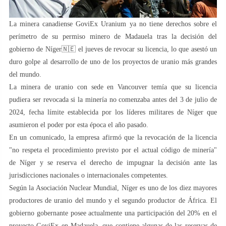
La minera canadiense GoviEx Uranium ya no tiene derechos sobre el
perímetro de su permiso minero de Madauela tras la decisión del
gobierno de Níger🇳🇪 el jueves de revocar su licencia, lo que asestó un
duro golpe al desarrollo de uno de los proyectos de uranio más grandes
del mundo.
La minera de uranio con sede en Vancouver temía que su licencia
pudiera ser revocada si la minería no comenzaba antes del 3 de julio de
2024, fecha límite establecida por los líderes militares de Níger que
asumieron el poder por esta época el año pasado.
En un comunicado, la empresa afirmó que la revocación de la licencia
"no respeta el procedimiento previsto por el actual código de minería"
de Níger y se reserva el derecho de impugnar la decisión ante las
jurisdicciones nacionales o internacionales competentes.
Según la Asociación Nuclear Mundial, Níger es uno de los diez mayores
productores de uranio del mundo y el segundo productor de África. El
gobierno gobernante posee actualmente una participación del 20% en el
proyecto GoviEx en Madauela, que contiene algunas de las reservas de