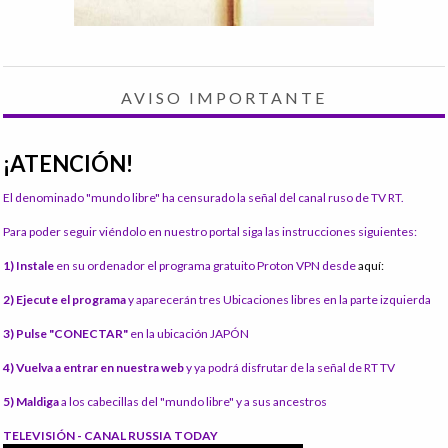
AVISO IMPORTANTE
¡ATENCIÓN!
El denominado "mundo libre" ha censurado la señal del canal ruso de TV RT.
Para poder seguir viéndolo en nuestro portal siga las instrucciones siguientes:
1) Instale
en su ordenador el programa gratuito Proton VPN desde
aquí:
2) Ejecute el programa
y aparecerán tres Ubicaciones libres en la parte izquierda
3) Pulse "CONECTAR"
en la ubicación JAPÓN
4) Vuelva a entrar en nuestra web
y ya podrá disfrutar de la señal de RT TV
5) Maldiga
a los cabecillas del "mundo libre" y a sus ancestros
TELEVISIÓN - CANAL RUSSIA TODAY