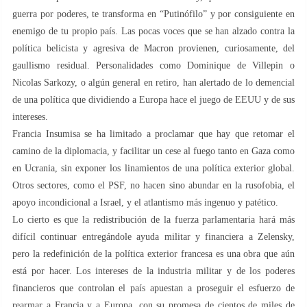
guerra por poderes, te transforma en “Putinófilo” y por consiguiente en
enemigo de tu propio país. Las pocas voces que se han alzado contra la
política belicista y agresiva de Macron provienen, curiosamente, del
gaullismo residual. Personalidades como Dominique de Villepin o
Nicolas Sarkozy, o algún general en retiro, han alertado de lo demencial
de una política que dividiendo a Europa hace el juego de EEUU y de sus
intereses.
Francia Insumisa se ha limitado a proclamar que hay que retomar el
camino de la diplomacia, y facilitar un cese al fuego tanto en Gaza como
en Ucrania, sin exponer los linamientos de una política exterior global.
Otros sectores, como el PSF, no hacen sino abundar en la rusofobia, el
apoyo incondicional a Israel, y el atlantismo más ingenuo y patético.
Lo cierto es que la redistribución de la fuerza parlamentaria hará más
difícil continuar entregándole ayuda militar y financiera a Zelensky,
pero la redefinición de la política exterior francesa es una obra que aún
está por hacer. Los intereses de la industria militar y de los poderes
financieros que controlan el país apuestan a proseguir el esfuerzo de
rearmar a Francia y a Europa, con su promesa de cientos de miles de