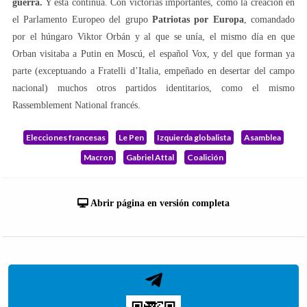
guerra.
Y ésta continúa. Con victorias importantes, como la creación en
el Parlamento Europeo del grupo
Patriotas por Europa
, comandado
por el húngaro Viktor Orbán y al que se unía, el mismo día en que
Orban visitaba a Putin en Moscú, el español Vox, y del que forman ya
parte (exceptuando a Fratelli d’Italia, empeñado en desertar del campo
nacional) muchos otros partidos identitarios, como el mismo
Rassemblement National francés.
Elecciones francesas
Le Pen
Izquierda globalista
Asamblea
Macron
Gabriel Attal
Coalición
Abrir página en versión completa