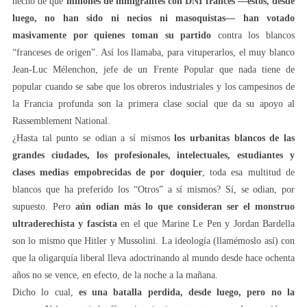
hecho de que
millones de inmigrantes con DNI francés —éstos, desde
luego, no han sido ni necios ni masoquistas— han votado
masivamente por quienes toman su partido
contra los blancos
“franceses de origen”. Así los llamaba, para vituperarlos, el muy blanco
Jean-Luc Mélenchon, jefe de un Frente Popular que nada tiene de
popular cuando se sabe que los obreros industriales y los campesinos de
la Francia profunda son la primera clase social que da su apoyo al
Rassemblement National.
¿Hasta tal punto se odian a sí mismos
los urbanitas blancos de las
grandes ciudades, los profesionales, intelectuales, estudiantes y
clases medias empobrecidas de por doquier
, toda esa multitud de
blancos que ha preferido los “Otros” a sí mismos? Sí, se odian, por
supuesto. Pero
aún odian más lo que consideran ser el monstruo
ultraderechista y fascista
en el que Marine Le Pen y Jordan Bardella
son lo mismo que Hitler y Mussolini. La ideología (llamémoslo así) con
que la oligarquía liberal lleva adoctrinando al mundo desde hace ochenta
años no se vence, en efecto, de la noche a la mañana.
Dicho lo cual,
es una batalla perdida, desde luego, pero no la