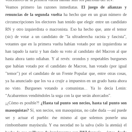
Veamos primero las razones inmediatas.
El juego de alianzas y
renuncias de la segunda vuelta
ha hecho que en un gran número de
circunscripciones los electores han tenido que elegir entre un candidato
RN y otro izquierdista o macronista. Eso ha hecho que, ante el temor
(sic) de votar a un candidato de “la ultraderecha racista y fascista”,
votantes que en la primera vuelta habían votado por un izquierdista se
han tapado la nariz y han dado su voto al candidato del Macron al que
hasta ahora tanto odiaban. Y al revés: orondos y respetables burgueses
que habían votado por el candidato de Macron, han votado (por igual
"temor") por el candidato de un Frente Popular que, entre otras cosas,
ya ha anunciado que los va a crujir a impuestos en un grado hasta ahora
no visto. Burgueses votando a comunistas... Ya lo decía Lenin:
“Acabaremos vendiéndoles la soga con la que serán ahorcados”.
¡¿Cómo es posible?!
¿Hasta tal punto son necios, hasta tal punto son
masoquistas?
Sí, son necios, son masoquistas, no cabe duda —así puede
ser y actuar el pueblo: ése mismo al que solemos ponerle una
rimbombante mayúscula. Y esa necedad no la salva (sólo la atenúa) el