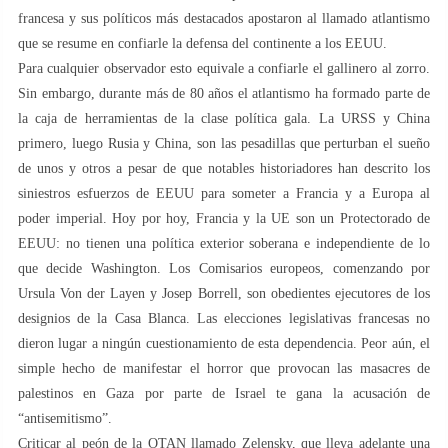
francesa y sus políticos más destacados apostaron al llamado atlantismo
que se resume en confiarle la defensa del continente a los EEUU.
Para cualquier observador esto equivale a confiarle el gallinero al zorro.
Sin embargo, durante más de 80 años el atlantismo ha formado parte de
la caja de herramientas de la clase política gala. La URSS y China
primero, luego Rusia y China, son las pesadillas que perturban el sueño
de unos y otros a pesar de que notables historiadores han descrito los
siniestros esfuerzos de EEUU para someter a Francia y a Europa al
poder imperial. Hoy por hoy, Francia y la UE son un Protectorado de
EEUU: no tienen una política exterior soberana e independiente de lo
que decide Washington. Los Comisarios europeos, comenzando por
Ursula Von der Layen y Josep Borrell, son obedientes ejecutores de los
designios de la Casa Blanca. Las elecciones legislativas francesas no
dieron lugar a ningún cuestionamiento de esta dependencia. Peor aún, el
simple hecho de manifestar el horror que provocan las masacres de
palestinos en Gaza por parte de Israel te gana la acusación de
“antisemitismo”.
Criticar al peón de la OTAN llamado Zelensky, que lleva adelante una