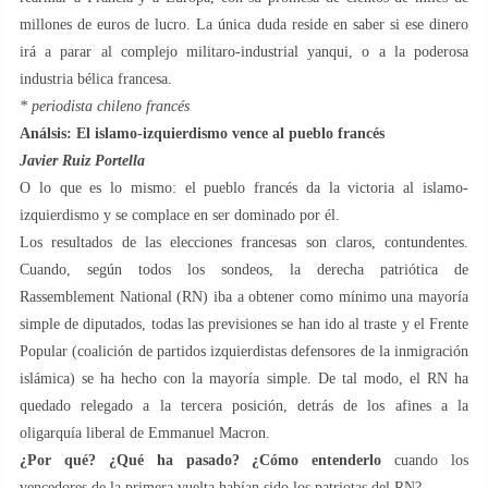
millones de euros de lucro. La única duda reside en saber si ese dinero
irá a parar al complejo militaro-industrial yanqui, o a la poderosa
industria bélica francesa.
* periodista chileno francés
Análsis: El islamo-izquierdismo vence al pueblo francés
Javier Ruiz Portella
O lo que es lo mismo: el pueblo francés da la victoria al islamo-
izquierdismo y se complace en ser dominado por él.
Los resultados de las elecciones francesas son claros, contundentes.
Cuando, según todos los sondeos, la derecha patriótica de
Rassemblement National (RN) iba a obtener como mínimo una mayoría
simple de diputados, todas las previsiones se han ido al traste y el Frente
Popular (coalición de partidos izquierdistas defensores de la inmigración
islámica) se ha hecho con la mayoría simple. De tal modo, el RN ha
quedado relegado a la tercera posición, detrás de los afines a la
oligarquía liberal de Emmanuel Macron.
¿Por qué? ¿Qué ha pasado? ¿Cómo entenderlo
cuando los
vencedores de la primera vuelta habían sido los patriotas del RN?